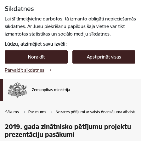
Pāriet uz lapas saturu
Sīkdatnes
Spied
lai meklētu
Enter
Lai šī tīmekļvietne darbotos, tā izmanto obligāti nepieciešamās
sīkdatnes. Ar Jūsu piekrišanu papildus šajā vietnē var tikt
izmantotas statistikas un sociālo mediju sīkdatnes.
Lūdzu, atzīmējiet savu izvēli:
Noraidīt
Apstiprināt visas
Pārvaldīt sīkdatnes
Sākums
Par mums
Nozares pētījumi ar valsts finansējuma atbalstu
2019. gada zinātnisko pētījumu projektu
prezentāciju pasākumi