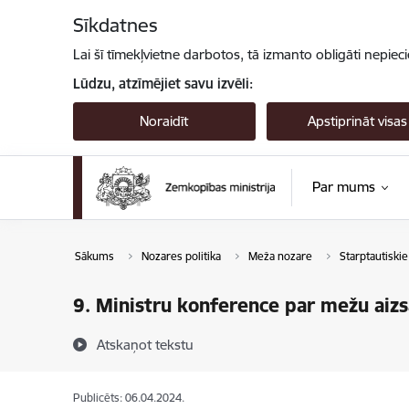
Pāriet uz lapas saturu
Sīkdatnes
Lai šī tīmekļvietne darbotos, tā izmanto obligāti nepiec
Lūdzu, atzīmējiet savu izvēli:
Noraidīt
Apstiprināt visas
Par mums
Sākums
Nozares politika
Meža nozare
Starptautiskie
9. Ministru konference par mežu aizs
Atskaņot tekstu
Publicēts: 06.04.2024.