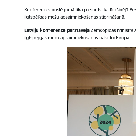
Konferences noslēgumā tika paziņots, ka līdzšinējā
For
ilgtspējīgas mežu apsaimniekošanas stiprināšanā.
Latviju konferencē pārstāvēja
Zemkopības ministrs
ilgtspējīgas mežu apsaimniekošanas nākotni Eiropā.