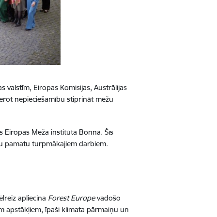
valstīm, Eiropas Komisijas, Austrālijas
erot nepieciešamību stiprināt mežu
s Eiropas Meža institūtā Bonnā. Šīs
ngru pamatu turpmākajiem darbiem.
ēlreiz apliecina
Forest Europe
vadošo
 apstākļiem, īpaši klimata pārmaiņu un