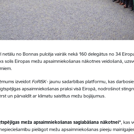
 netālu no Bonnas pulcēja vairāk nekā 160 delegātus no 34 Eiropas 
sks solis Eiropas mežu apsaimniekošanas nākotnes veidošanā, uzsv
umiem.
lēmums izveidot
FoRISK
- jaunu sadarbības platformu, kas darbosie
t ilgtspējīgas apsaimniekošanas praksi visā Eiropā, nodrošinot sti
rst un pārvaldīt ar klimatu saistītus mežu bojājumus.
lgtspējīgas meža apsaimniekošanas saglabāšana nākotnei”
, kas v
nepieciešamību pielāgot mežu apsaimniekošanas pieeju mainīgajiem