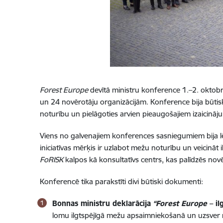
Forest Europe
devītā ministru konference 1.–2. oktobrī
un 24 novērotāju organizācijām. Konference bija būti
noturību un pielāgoties arvien pieaugošajiem izaicināj
Viens no galvenajiem konferences sasniegumiem bija 
iniciatīvas mērķis ir uzlabot mežu noturību un veicinā
FoRISK
kalpos kā konsultatīvs centrs, kas palīdzēs novē
Konferencē tika parakstīti divi būtiski dokumenti:
Bonnas ministru deklarācija
“Forest Europe
– i
lomu ilgtspējīgā mežu apsaimniekošanā un uzsver 