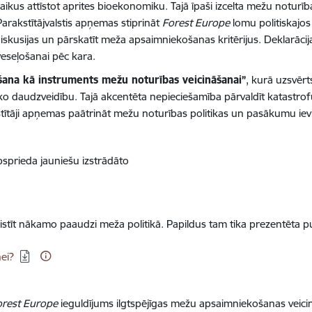
kus attīstot aprites bioekonomiku. Tajā īpaši izcelta mežu noturīb
arakstītājvalstis apņemas stiprināt
Forest Europe
lomu politiskajos 
diskusijas un pārskatīt meža apsaimniekošanas kritērijus. Deklarācija
eseļošanai pēc kara.
šana kā instruments mežu noturības veicināšanai”
, kurā uzsvēr
o daudzveidību. Tajā akcentēta nepieciešamība pārvaldīt katastrofu 
ītāji apņemas paātrināt mežu noturības politikas un pasākumu ievie
apsprieda jauniešu izstrādāto
tīt nākamo paaudzi meža politikā. Papildus tam tika prezentēta pu
nei?
orest Europe
ieguldījums ilgtspējīgas mežu apsaimniekošanas veici