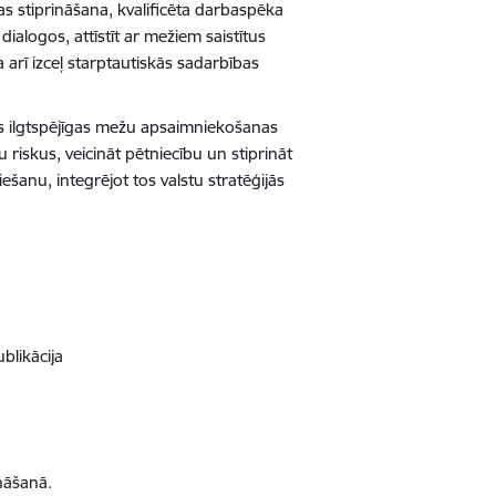
as stiprināšana, kvalificēta darbaspēka
dialogos, attīstīt ar mežiem saistītus
 arī izceļ starptautiskās sadarbības
ts ilgtspējīgas mežu apsaimniekošanas
riskus, veicināt pētniecību un stiprināt
šanu, integrējot tos valstu stratēģijās
blikācija
nāšanā.