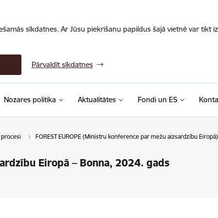
iešamās sīkdatnes. Ar Jūsu piekrišanu papildus šajā vietnē var tikt i
Pārvaldīt sīkdatnes
Nozares politika
Aktualitātes
Fondi un ES
Konta
 procesi
FOREST EUROPE (Ministru konference par mežu aizsardzību Eiropā)
ardzību Eiropā – Bonna, 2024. gads