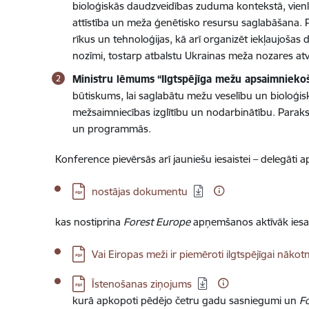
bioloģiskās daudzveidības zuduma kontekstā, vienlai
attīstība un meža ģenētisko resursu saglabāšana. P
rīkus un tehnoloģijas, kā arī organizēt iekļaujošas 
nozīmi, tostarp atbalstu Ukrainas meža nozares atv
Ministru lēmums
“Ilgtspējīga mežu apsaimnieko
būtiskums, lai saglabātu mežu veselību un bioloģisk
mežsaimniecības izglītību un nodarbinātību. Parakst
un programmās.
Konference pievērsās arī jauniešu iesaistei – delegāti 
Lejupielādēt:
nostājas dokumentu
kas nostiprina
Forest Europe
apņemšanos aktīvāk iesais
Lejupielādēt:
Vai Eiropas meži ir piemēroti ilgtspējīgai nākot
Lejupielādēt:
Īstenošanas ziņojums
kurā apkopoti pēdējo četru gadu sasniegumi un
F