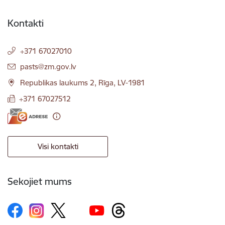
Kontakti
+371 67027010
E-pasts:
pasts@zm.gov.lv
Republikas laukums 2, Rīga, LV-1981
+371 67027512
Visi kontakti
Sekojiet mums