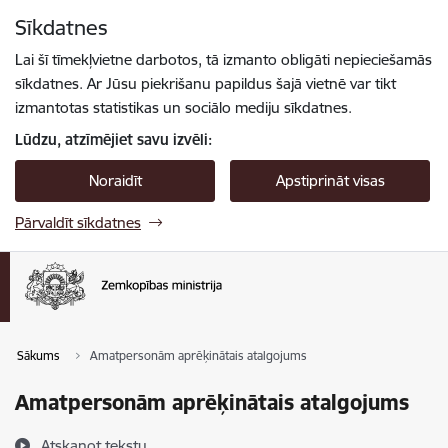
Pāriet uz lapas saturu
Sīkdatnes
Spied
lai meklētu
Enter
Lai šī tīmekļvietne darbotos, tā izmanto obligāti nepieciešamās
sīkdatnes. Ar Jūsu piekrišanu papildus šajā vietnē var tikt
izmantotas statistikas un sociālo mediju sīkdatnes.
Lūdzu, atzīmējiet savu izvēli:
Noraidīt
Apstiprināt visas
Pārvaldīt sīkdatnes
Sākums
Amatpersonām aprēķinātais atalgojums
Amatpersonām aprēķinātais atalgojums
Atskaņot tekstu