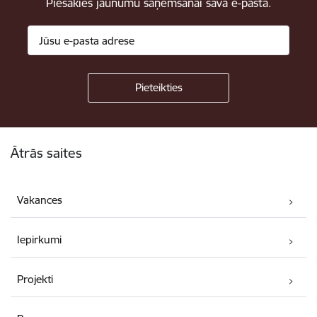
Piesakies jaunumu saņemšanai savā e-pastā.
Kājene
Ātrās saites
Vakances
Iepirkumi
Projekti