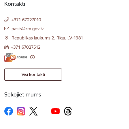
Kontakti
+371 67027010
E-pasts:
pasts@zm.gov.lv
Republikas laukums 2, Rīga, LV-1981
+371 67027512
Visi kontakti
Sekojiet mums