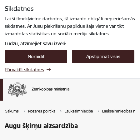
Pāriet uz lapas saturu
Sīkdatnes
Spied
lai meklētu
Enter
Lai šī tīmekļvietne darbotos, tā izmanto obligāti nepieciešamās
sīkdatnes. Ar Jūsu piekrišanu papildus šajā vietnē var tikt
izmantotas statistikas un sociālo mediju sīkdatnes.
Lūdzu, atzīmējiet savu izvēli:
Noraidīt
Apstiprināt visas
Pārvaldīt sīkdatnes
Sākums
Nozares politika
Lauksaimniecība
Lauksaimniecības noza
Augu šķirņu aizsardzība