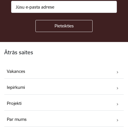
Kājene
Ātrās saites
Vakances
Iepirkumi
Projekti
Par mums