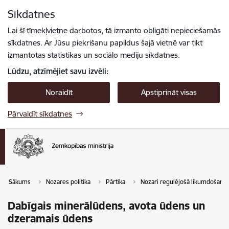
Pāriet uz lapas saturu
Sīkdatnes
Spied
lai meklētu
Enter
Lai šī tīmekļvietne darbotos, tā izmanto obligāti nepieciešamās
sīkdatnes. Ar Jūsu piekrišanu papildus šajā vietnē var tikt
izmantotas statistikas un sociālo mediju sīkdatnes.
Lūdzu, atzīmējiet savu izvēli:
Noraidīt
Apstiprināt visas
Pārvaldīt sīkdatnes
Sākums
Nozares politika
Pārtika
Nozari regulējošā likumdošana
Dabīgais minerālūdens, avota ūdens un
dzeramais ūdens