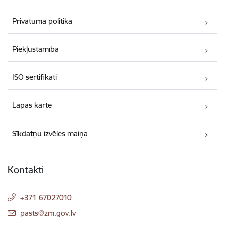
Privātuma politika
Piekļūstamība
ISO sertifikāti
Lapas karte
Sīkdatņu izvēles maiņa
Kontakti
+371 67027010
E-pasts:
pasts@zm.gov.lv