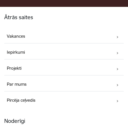
Kājene
Ātrās saites
Vakances
Iepirkumi
Projekti
Par mums
Pircēja ceļvedis
Noderīgi