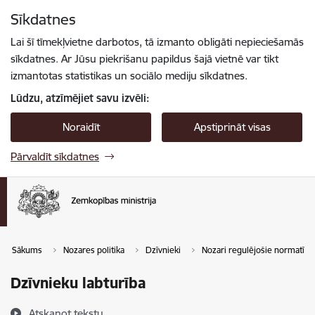
Pāriet uz lapas saturu
Sīkdatnes
Spied
lai meklētu
Enter
Lai šī tīmekļvietne darbotos, tā izmanto obligāti nepieciešamās
sīkdatnes. Ar Jūsu piekrišanu papildus šajā vietnē var tikt
izmantotas statistikas un sociālo mediju sīkdatnes.
Lūdzu, atzīmējiet savu izvēli:
Noraidīt
Apstiprināt visas
Pārvaldīt sīkdatnes
Sākums
Nozares politika
Dzīvnieki
Nozari regulējošie normatīvie
Dzīvnieku labturība
Atskaņot tekstu