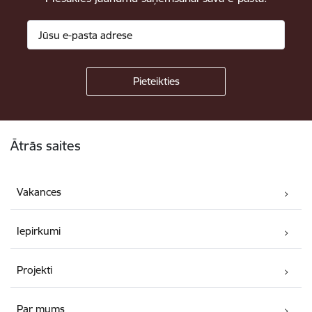
Kājene
Ātrās saites
Vakances
Iepirkumi
Projekti
Par mums