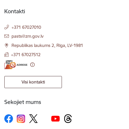
Kontakti
+371 67027010
E-pasts:
pasts@zm.gov.lv
Republikas laukums 2, Rīga, LV-1981
+371 67027512
Visi kontakti
Sekojiet mums