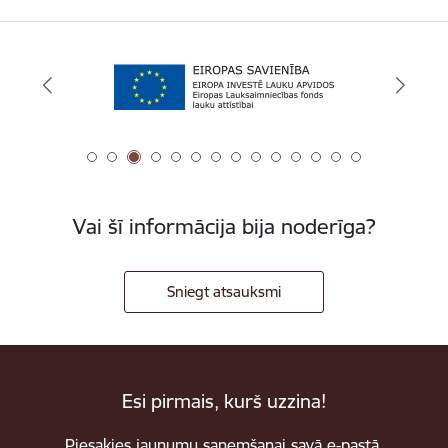
Vai šī informācija bija noderīga?
Sniegt atsauksmi
Esi pirmais, kurš uzzina!
Piesakies jaunumu saņemšanai savā e-pastā.