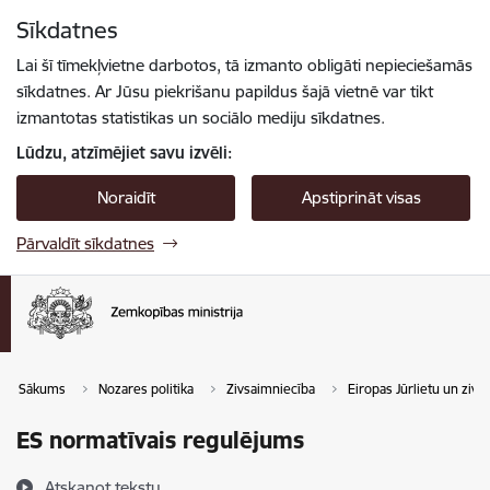
Pāriet uz lapas saturu
Sīkdatnes
Spied
lai meklētu
Enter
Lai šī tīmekļvietne darbotos, tā izmanto obligāti nepieciešamās
sīkdatnes. Ar Jūsu piekrišanu papildus šajā vietnē var tikt
izmantotas statistikas un sociālo mediju sīkdatnes.
Lūdzu, atzīmējiet savu izvēli:
Noraidīt
Apstiprināt visas
Pārvaldīt sīkdatnes
Sākums
Nozares politika
Zivsaimniecība
Eiropas Jūrlietu un ziv
ES normatīvais regulējums
Atskaņot tekstu