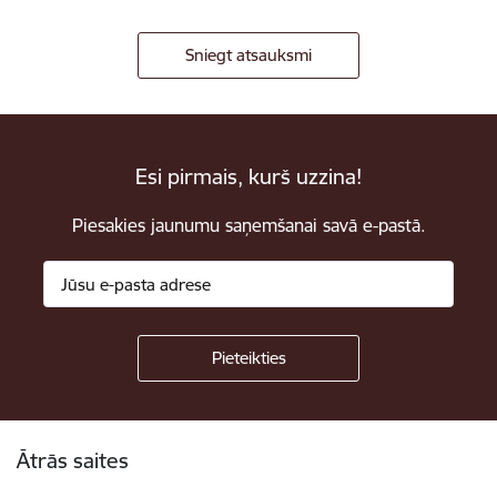
Sniegt atsauksmi
Esi pirmais, kurš uzzina!
Piesakies jaunumu saņemšanai savā e-pastā.
Kājene
Ātrās saites