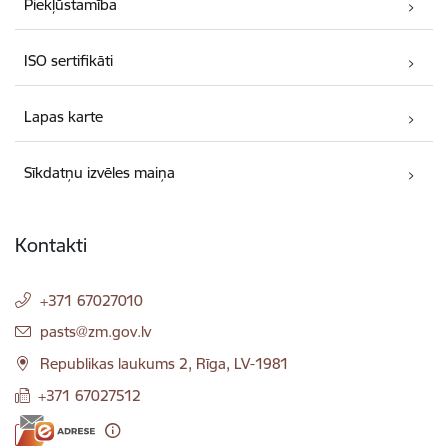
Piekļūstamība
ISO sertifikāti
Lapas karte
Sīkdatņu izvēles maiņa
Kontakti
+371 67027010
E-pasts:
pasts@zm.gov.lv
Republikas laukums 2, Rīga, LV-1981
+371 67027512