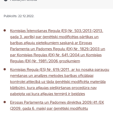
Publicēts: 22.12.2022.
Komisijas Īstenošanas Regula (ES) Nr. 503/2013 (2013.
gada 3. aprīlis) par ģenētiski modificētas pārtikas un
barības atļauju pieteikumiem saskaņā ar Eiropas
Parlamenta un Padomes Regulu (EK) Nr. 1829/2003 un
par Komisijas Regulas (EK) Nr. 641/2004 un Komisijas
Regulas (EK) Nr. 1981/2006 grozījumiem
Komisijas Regula (ES) Nr. 619/2011, ar ko nosaka paraugu
ņemšanas un analīzes metodes barības oficiālajai
kontrolei attiecībā uz tāda ģenētiski modificēta materiāla
klātbūtni, kura atļaujas piešķiršanas procedūra nav
pabeigta vai kura atļaujas termiņš ir beidzies
Eiropas Parlamenta un Padomes direktīva 2009/41/EK
(2009. gada 6. maijs) par
ģe
nētiski modificētu