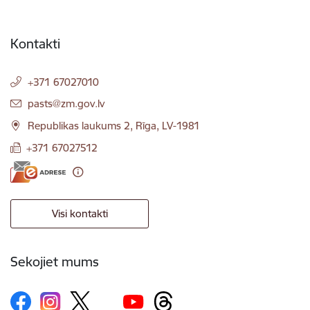
Kontakti
+371 67027010
E-pasts:
pasts@zm.gov.lv
Republikas laukums 2, Rīga, LV-1981
+371 67027512
Visi kontakti
Sekojiet mums