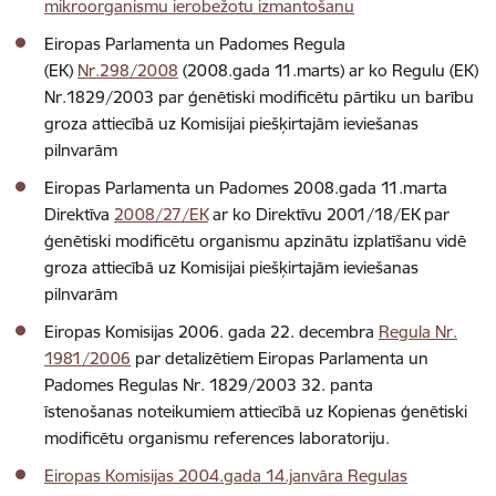
mikroorganismu ierobežotu izmantošanu
Eiropas Parlamenta un Padomes Regula
(EK)
Nr.298/2008
(2008.gada 11.marts) ar ko Regulu (EK)
Nr.1829/2003 par ģenētiski modificētu pārtiku un barību
groza attiecībā uz Komisijai piešķirtajām ieviešanas
pilnvarām
Eiropas Parlamenta un Padomes 2008.gada 11.marta
Direktīva
2008/27/EK
ar ko Direktīvu 2001/18/EK par
ģenētiski modificētu organismu apzinātu izplatīšanu vidē
groza attiecībā uz Komisijai piešķirtajām ieviešanas
pilnvarām
Eiropas Komisijas 2006. gada 22. decembra
Regula Nr.
1981/2006
par detalizētiem Eiropas Parlamenta un
Padomes Regulas Nr. 1829/2003 32. panta
īstenošanas noteikumiem attiecībā uz Kopienas ģenētiski
modificētu organismu references laboratoriju.
Eiropas Komisijas 2004.gada 14.janvāra Regulas