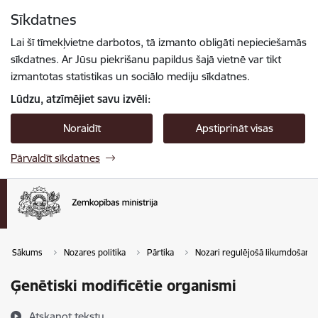
Pāriet uz lapas saturu
Sīkdatnes
Spied
lai meklētu
Enter
Lai šī tīmekļvietne darbotos, tā izmanto obligāti nepieciešamās
sīkdatnes. Ar Jūsu piekrišanu papildus šajā vietnē var tikt
izmantotas statistikas un sociālo mediju sīkdatnes.
Lūdzu, atzīmējiet savu izvēli:
Noraidīt
Apstiprināt visas
Pārvaldīt sīkdatnes
Sākums
Nozares politika
Pārtika
Nozari regulējošā likumdošana
Ģenētiski modificētie organismi
Atskaņot tekstu