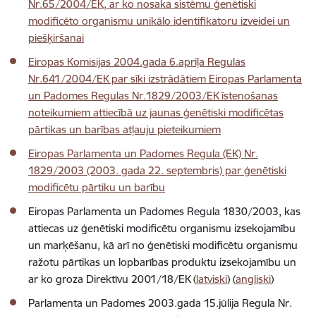
Nr.65/2004/EK, ar ko nosaka sistēmu ģenētiski
modificēto organismu unikālo identifikatoru izveidei un
piešķiršanai
Eiropas Komisijas 2004.gada 6.aprīļa Regulas
Nr.641/2004/EK par sīki izstrādātiem Eiropas Parlamenta
un Padomes Regulas Nr.1829/2003/EK īstenošanas
noteikumiem attiecībā uz jaunas ģenētiski modificētas
pārtikas un barības atļauju pieteikumiem
Eiropas Parlamenta un Padomes Regula (EK) Nr.
1829/2003 (2003. gada 22. septembris) par ģenētiski
modificētu pārtiku un barību
Eiropas Parlamenta un Padomes Regula 1830/2003, kas
attiecas uz ģenētiski modificētu organismu izsekojamību
un marķēšanu, kā arī no ģenētiski modificētu organismu
ražotu pārtikas un lopbarības produktu izsekojamību un
ar ko groza Direktīvu 2001/18/EK (
latviski
) (
angliski
)
Parlamenta un Padomes 2003.gada 15.jūlija Regula Nr.