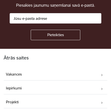
Piesakies jaunumu saņemšanai savā e-pastā.
Kājene
Ātrās saites
Vakances
Iepirkumi
Projekti