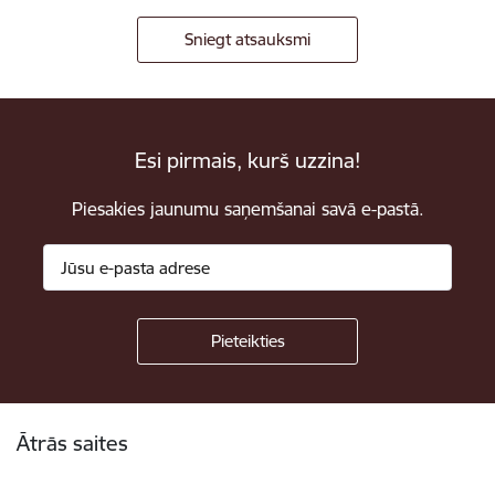
Sniegt atsauksmi
Esi pirmais, kurš uzzina!
Piesakies jaunumu saņemšanai savā e-pastā.
Kājene
Ātrās saites