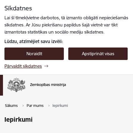
Pāriet uz lapas saturu
Sīkdatnes
Spied
lai meklētu
Enter
Lai šī tīmekļvietne darbotos, tā izmanto obligāti nepieciešamās
sīkdatnes. Ar Jūsu piekrišanu papildus šajā vietnē var tikt
izmantotas statistikas un sociālo mediju sīkdatnes.
Lūdzu, atzīmējiet savu izvēli:
Noraidīt
Apstiprināt visas
Pārvaldīt sīkdatnes
Sākums
Par mums
Iepirkumi
Iepirkumi