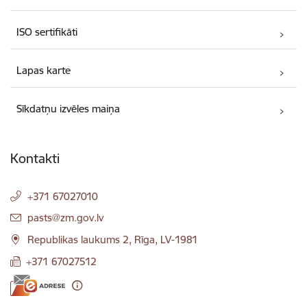
ISO sertifikāti
Lapas karte
Sīkdatņu izvēles maiņa
Kontakti
+371 67027010
E-pasts:
pasts@zm.gov.lv
Republikas laukums 2, Rīga, LV-1981
+371 67027512