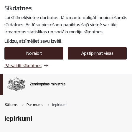
Pāriet uz lapas saturu
Sīkdatnes
Spied
lai meklētu
Enter
Lai šī tīmekļvietne darbotos, tā izmanto obligāti nepieciešamās
sīkdatnes. Ar Jūsu piekrišanu papildus šajā vietnē var tikt
izmantotas statistikas un sociālo mediju sīkdatnes.
Lūdzu, atzīmējiet savu izvēli:
Noraidīt
Apstiprināt visas
Pārvaldīt sīkdatnes
Sākums
Par mums
Iepirkumi
Iepirkumi