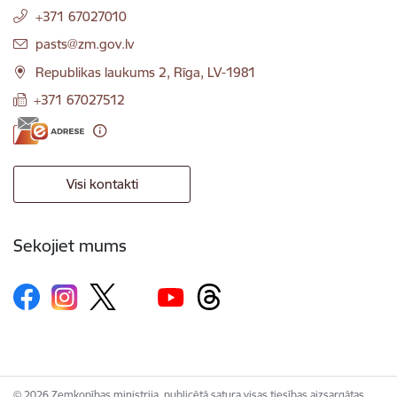
+371 67027010
E-pasts:
pasts@zm.gov.lv
Republikas laukums 2, Rīga, LV-1981
+371 67027512
Visi kontakti
Sekojiet mums
© 2026 Zemkopības ministrija, publicētā satura visas tiesības aizsargātas.