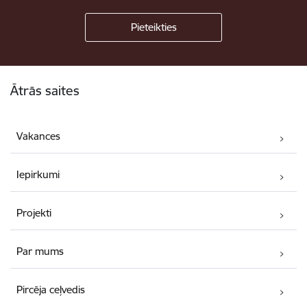
Kājene
Ātrās saites
Vakances
Iepirkumi
Projekti
Par mums
Pircēja ceļvedis