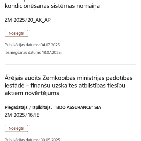
kondicionēšanas sistēmas nomaiņa
ZM 2025/20_AK_AP
Noslēgts
Publikācijas datums:
04.07.2025.
Iesniegšanas datums
18.07.2025.
Ārējais audits Zemkopības ministrijas padotības
iestādē – finanšu uzskaites atbilstības tiesību
aktiem novērtējums
Piegādātājs / izpildītājs:
''BDO ASSURANCE'' SIA
ZM 2025/16/IE
Noslēgts
Publikācijas datums:
30.05.2025.