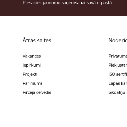
Piesakies jaunumu saņemšanai savā e-pastā.
Kājene
Ātrās saites
Noderīg
Vakances
Privātuma
Iepirkumi
Piekļūsta
Projekti
ISO sertif
Par mums
Lapas kar
Pircēja ceļvedis
Sīkdatņu 