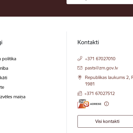
i
Kontakti
 politika
+371 67027010
E-pasts:
pasts@zm.gov.lv
mība
Republikas laukums 2, R
ikāti
1981
te
+371 67027512
izvēles maiņa
Visi kontakti