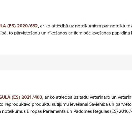
LA (ES) 2020/692
, ar ko attiecībā uz noteikumiem par noteiktu 
nībā, to pārvietošanu un rīkošanos ar tiem pēc ievešanas papildi
GULA (ES) 2021/403
, ar ko attiecībā uz tādu veterināro un veterin
to reproduktīvo produktu sūtījumu ievešanai Savienībā un pārvietoš
osaka noteikumus Eiropas Parlamenta un Padomes Regulas (ES) 2016