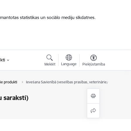
zmantotas statistikas un sociālo mediju sīkdatnes.
kti
Language
Meklēt
Piekļūstamība
ie produkti
Ievešana Savienībā (veselības prasības, veterinārie/oficiālie sertifik
u saraksti)