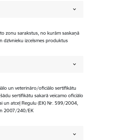
vai to zonu sarakstus, no kurām saskaņā
n dzīvnieku izcelsmes produktus
iālo un veterināro/oficiālo sertifikātu
šādu sertifikātu sakarā veicamo oficiālo
 un atceļ Regulu (EK) Nr. 599/2004,
 un 2007/240/EK