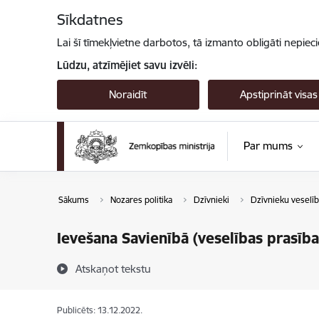
Pāriet uz lapas saturu
Sīkdatnes
Lai šī tīmekļvietne darbotos, tā izmanto obligāti nepiec
Lūdzu, atzīmējiet savu izvēli:
Noraidīt
Apstiprināt visas
Par mums
Sākums
Nozares politika
Dzīvnieki
Dzīvnieku veselīb
Ievešana Savienībā (veselības prasības,
Atskaņot tekstu
Publicēts: 13.12.2022.