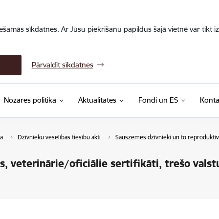
iešamās sīkdatnes. Ar Jūsu piekrišanu papildus šajā vietnē var tikt i
Pārvaldīt sīkdatnes
Nozares politika
Aktualitātes
Fondi un ES
Konta
a
Dzīvnieku veselības tiesību akti
Sauszemes dzīvnieki un to reproduktīv
 veterinārie/oficiālie sertifikāti, trešo valst