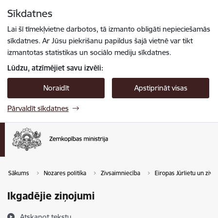
Pāriet uz lapas saturu
Sīkdatnes
Spied
lai meklētu
Enter
Lai šī tīmekļvietne darbotos, tā izmanto obligāti nepieciešamās
sīkdatnes. Ar Jūsu piekrišanu papildus šajā vietnē var tikt
izmantotas statistikas un sociālo mediju sīkdatnes.
Lūdzu, atzīmējiet savu izvēli:
Noraidīt
Apstiprināt visas
Pārvaldīt sīkdatnes
Sākums
Nozares politika
Zivsaimniecība
Eiropas Jūrlietu un ziv
Ikgadējie ziņojumi
Atskaņot tekstu