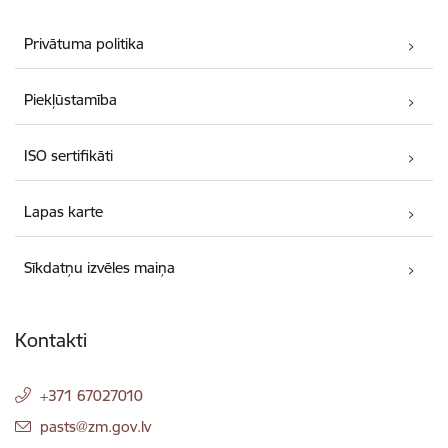
Privātuma politika
Piekļūstamība
ISO sertifikāti
Lapas karte
Sīkdatņu izvēles maiņa
Kontakti
+371 67027010
E-pasts:
pasts@zm.gov.lv