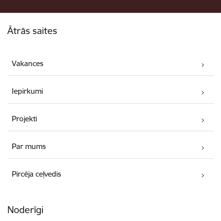
Kājene
Ātrās saites
Vakances
Iepirkumi
Projekti
Par mums
Pircēja ceļvedis
Noderīgi