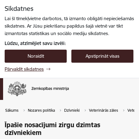
Pāriet uz lapas saturu
Sīkdatnes
Spied
lai meklētu
Enter
Lai šī tīmekļvietne darbotos, tā izmanto obligāti nepieciešamās
sīkdatnes. Ar Jūsu piekrišanu papildus šajā vietnē var tikt
izmantotas statistikas un sociālo mediju sīkdatnes.
Lūdzu, atzīmējiet savu izvēli:
Noraidīt
Apstiprināt visas
Pārvaldīt sīkdatnes
Sākums
Nozares politika
Dzīvnieki
Veterinārās zāles
Veteri
Īpašie nosacījumi zirgu dzimtas
dzīvniekiem