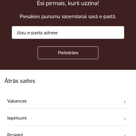
Esi pirmais, kurš uzzina!
Piesakies jaunumu saņemšanai savā e-pastā.
Kājene
Ātrās saites
Vakances
Iepirkumi
Projekti