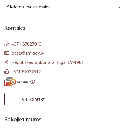
Sīkdatņu izvēles maiņa
Kontakti
+371 67027010
E-pasts:
pasts@zm.gov.lv
Republikas laukums 2, Rīga, LV-1981
+371 67027512
Visi kontakti
Sekojiet mums