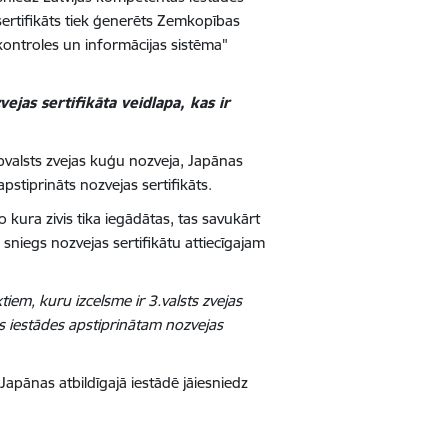
 sertifikāts tiek ģenerēts Zemkopības
ā kontroles un informācijas sistēma"
jas sertifikāta veidlapa, kas ir
ībvalsts zvejas kuģu nozveja, Japānas
apstiprināts nozvejas sertifikāts.
 kura zivis tika iegādātas, tas savukārt
sniegs nozvejas sertifikātu attiecīgajam
iem, kuru izcelsme ir 3.valsts zvejas
s iestādes apstiprinātam nozvejas
 Japānas atbildīgajā iestādē jāiesniedz