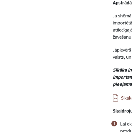
Apstrādā
Ja shēmā 
importētā
attiecīga
žāvēšanu,
Jāpievērš 
valsts, u
Sīkāka
i
importam
pieejama
Lejupielā
Sīkāk
Skaidroj
Lai e
produ