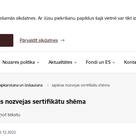
iešamās sīkdatnes. Ar Jūsu piekrišanu papildus šajā vietnē var tikt i
Pārvaldīt sīkdatnes
Nozares politika
Aktualitātes
Fondi un ES
Konta
apkarošana un izskaušana
Japānas nozvejas sertifikātu shēma
s nozvejas sertifikātu shēma
ņot tekstu
15.12.2022.