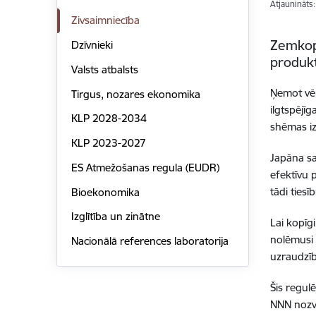
Atjaunināts
Zivsaimniecība
Zemkopī
Dzīvnieki
produk
Valsts atbalsts
Ņemot vēr
Tirgus, nozares ekonomika
ilgtspējī
KLP 2028-2034
shēmas iz
KLP 2023-2027
Japāna sa
ES Atmežošanas regula (EUDR)
efektīvu 
tādi ties
Bioekonomika
Izglītība un zinātne
Lai kopīg
nolēmusi 
Nacionālā references laboratorija
uzraudzīb
Šis regul
NNN nozve