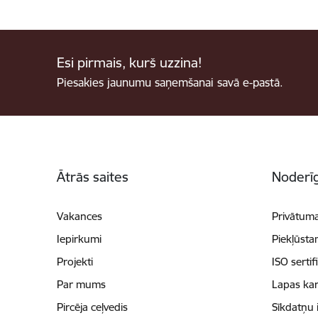
Esi pirmais, kurš uzzina!
Piesakies jaunumu saņemšanai savā e-pastā.
Kājene
Ātrās saites
Noderīg
Vakances
Privātuma
Iepirkumi
Piekļūsta
Projekti
ISO sertif
Par mums
Lapas kar
Pircēja ceļvedis
Sīkdatņu 