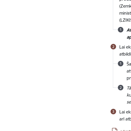
(Zemko
minist
(LZIKI
At
a
Lai e
atbild
Ša
at
pr
Tā
ku
se
Lai ek
arī a
Lejupielā