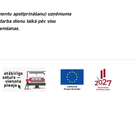
kumentu apstiprināšanu) uzņēmuma
arba dienu laikā pēc visu
ņemšanas
.