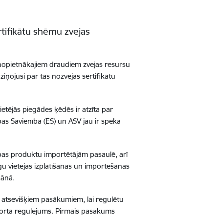
tifikātu shēmu zvejas
 nopietnākajiem draudiem zvejas resursu
ziņojusi par tās nozvejas sertifikātu
tējās piegādes ķēdēs ir atzīta par
as Savienībā (ES) un ASV jau ir spēkā
cības produktu importētājām pasaulē, arī
u vietējās izplatīšanas un importēšanas
pānā.
 atsevišķiem pasākumiem, lai regulētu
mporta regulējums. Pirmais pasākums