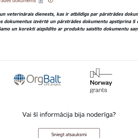
trādes dokuments
 un veterinārais dienests, kas ir atbildīgs par pārstrādes do
os dokumentus izvērtē un pārstrādes dokumentu apstiprina 5 d
šamo un korekti aizpildīto ar produktu saistīto dokumentu sa
Vai šī informācija bija noderīga?
Sniegt atsauksmi