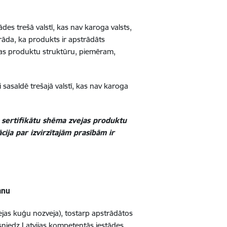
des trešā valstī, kas nav karoga valsts,
āda, ka produkts ir apstrādāts
cības produktu struktūru, piemēram,
i sasaldē trešajā valstī, kas nav karoga
.
s sertifikātu shēma zvejas produktu
ja par izvirzītajām prasībām ir
īšanu
vejas kuģu nozveja), tostarp apstrādātos
esniedz Latvijas kompetentās iestādes