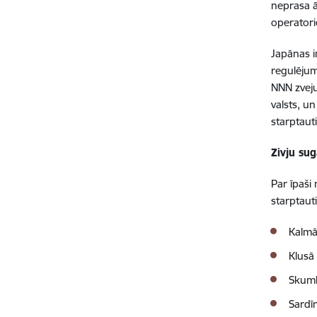
neprasa ā
operatori
Japānas i
regulējum
NNN zvej
valsts, u
starptau
Zivju su
Par īpaši
starptaut
Kalmār
Klusā 
Skumb
Sardī