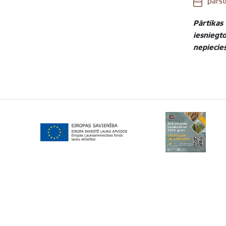
pārs
Pārtikas
iesniegt
nepiecie