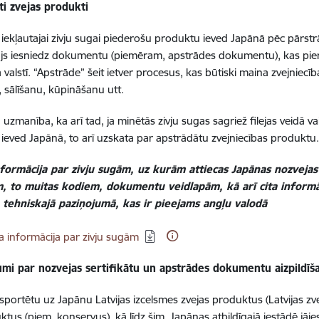
ti zvejas produkti
iekļautajai zivju sugai piederošu produktu ieved Japānā pēc pārstrā
js iesniedz dokumentu (piemēram, apstrādes dokumentu), kas pier
jā valstī. “Apstrāde” šeit ietver procesus, kas būtiski maina zvejnie
 sālīšanu, kūpināšanu utt.
uzmanība, ka arī tad, ja minētās zivju sugas sagriež filejas veidā va
n ieved Japānā, to arī uzskata par apstrādātu zvejniecības produktu
nformācija par zivju sugām, uz kurām attiecas Japānas nozveja
, to muitas kodiem, dokumentu veidlapām, kā arī cita informāci
 tehniskajā paziņojumā, kas ir pieejams angļu valodā
dēt:
a informācija par zivju sugām
umi par nozvejas sertifikātu un apstrādes dokumentu aizpild
ksportētu uz Japānu Latvijas izcelsmes zvejas produktus (Latvijas z
ktus (piem. konservus), kā līdz šim, Japānas atbildīgajā iestādē jāi