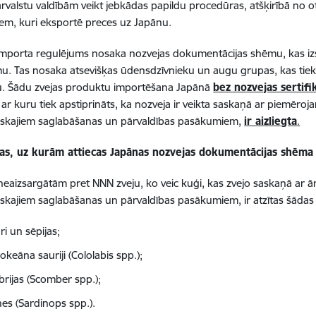
rvalstu valdībām veikt jebkādas papildu procedūras, atšķirībā no o
em, kuri eksportē preces uz Japānu.
mporta regulējums nosaka nozvejas dokumentācijas shēmu, kas iz
u. Tas nosaka atsevišķas ūdensdzīvnieku un augu grupas, kas tiek 
u. Šādu zvejas produktu importēšana Japānā
bez nozvejas sertifi
n ar kuru tiek apstiprināts, ka nozveja ir veikta saskaņā ar piemēr
tiskajiem saglabāšanas un pārvaldības pasākumiem,
ir aizliegta
.
gas, uz kurām attiecas Japānas nozvejas dokumentācijas shēma
 neaizsargātām pret NNN zveju, ko veic kuģi, kas zvejo saskaņā ar ār
iskajiem saglabāšanas un pārvaldības pasākumiem, ir atzītas šādas
i un sēpijas;
okeāna sauriji (Cololabis spp.);
rijas (Scomber spp.);
nes (Sardinops spp.).