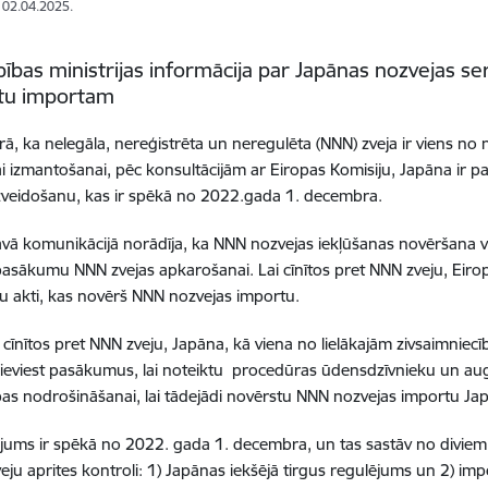
: 02.04.2025.
bas ministrijas informācija
par Japānas nozvejas ser
tu importam
ā, ka nelegāla, nereģistrēta un neregulēta (NNN) zveja ir viens no
gai izmantošanai, pēc konsultācijām ar Eiropas Komisiju, Japāna ir pa
veidošanu, kas ir spēkā no 2022.gada 1. decembra.
vā komunikācijā norādīja, ka NNN nozvejas iekļūšanas novēršana vie
pasākumu NNN zvejas apkarošanai. Lai cīnītos pret NNN zveju, Eirop
ību akti, kas novērš NNN nozvejas importu.
i cīnītos pret NNN zveju, Japāna, kā viena no lielākajām zivsaimnie
ieviest pasākumus, lai noteiktu procedūras ūdensdzīvnieku un aug
as nodrošināšanai, lai tādejādi novērstu NNN nozvejas importu Ja
ējums ir spēkā no 2022. gada 1. decembra, un tas sastāv no diviem
ju aprites kontroli: 1) Japānas iekšējā tirgus regulējums un 2) i