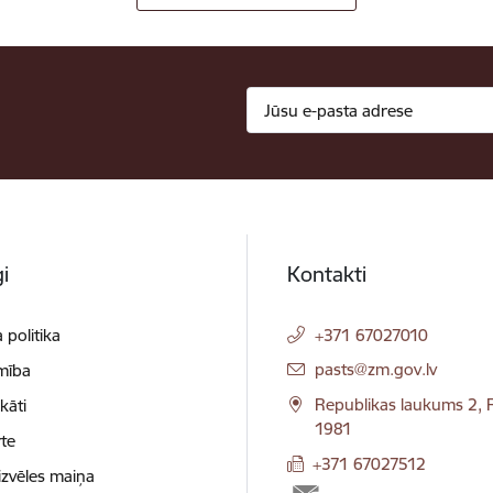
i
Kontakti
 politika
+371 67027010
E-pasts:
pasts@zm.gov.lv
mība
Republikas laukums 2, R
ikāti
1981
te
+371 67027512
izvēles maiņa