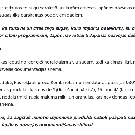
 ir iekļautas to sugu sarakstā, uz kurām attiecas Japānas nozveja
 sugas tiks pārskatītas pēc diviem gadiem.
 ka tunzivis un citas zivju sugas, kuru importa noteikumi, lai n
ar citām programmām, tāpēc nav ietverti Japānas nozvejas d
i
kas iegūti no iepriekš noteiktajām zivju sugām, tādi kā aknas, ikri, 
nozvejas dokumentācijas shēmā.
odukti, kas iekļauti preču Kombinētās nomenklatūras pozīcijās 0301.
ejas produkti, kas nav derīgi lietošanai pārtikā), 15. nodaļā (tauki un
. nodaļā (milti, rupja maluma milti, un granulas, kas nav derīgas lieto
 shēmā.
mē, ka augstāk minētie izņēmumu produkti netiek pakļauti noz
ši Japānas nozvejas dokumentēšanas shēmai.