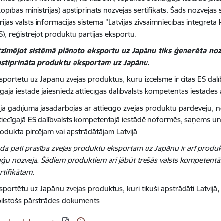
pības ministrijas) apstiprināts nozvejas sertifikāts. Šāds nozvejas
rijas valsts informācijas sistēmā "Latvijas zivsaimniecības integrēt
S), reģistrējot produktu partijas eksportu.
zīmējot sistēmā plānoto eksportu uz Japānu tiks ģenerēta nozve
pstiprināta produktu eksportam uz Japānu.
ksportētu uz Japānu zvejas produktus, kuru izcelsme ir citas ES dal
īgajā iestādē jāiesniedz attiecīgās dalībvalsts kompetentās iestādes 
jā gadījumā jāsadarbojas ar attiecīgo zvejas produktu pārdevēju, no
tiecīgajā ES dalībvalsts kompetentajā iestādē noformēs, saņems un 
odukta pircējam vai apstrādātājam Latvijā
da pati prasība zvejas produktu eksportam uz Japānu ir arī produkt
ģu nozveja. Šādiem produktiem arī jābūt trešās valsts kompetentā
rtifikātam.
sportētu uz Japānu zvejas produktus, kuri tikuši apstrādāti Latvijā,
tbilstošs pārstrādes dokuments
dēt: