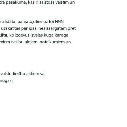
trā pasākuma, kas ir saistošs valstīm un
strādāta, pamatojoties uz ES NNN
uzskatītas par īpaši neaizsargātām pret
kāta
, ko izdevusi zvejas kuģa karoga
ojamiem tiesību aktiem, noteikumiem un
valstu tiesību aktiem vai
 sugas: