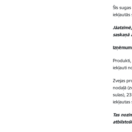
Šīs sugas
iekļautās
Jāatzīmē,
saskaņā 
Izņēmum
Produkti, 
iekļauti 
Zvejas pr
nodaļā (zv
sulas), 23
iekļautas
Tas nozī
atbilsto