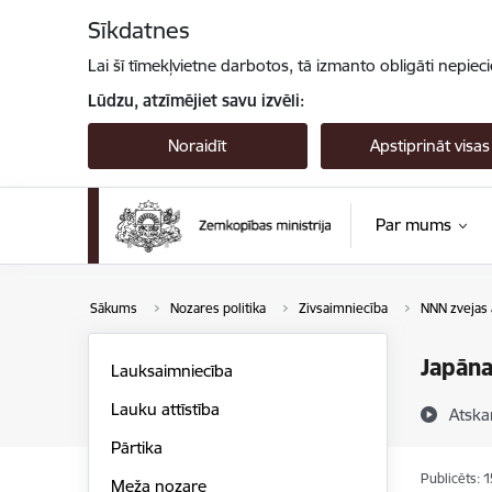
Pāriet uz lapas saturu
Sīkdatnes
Lai šī tīmekļvietne darbotos, tā izmanto obligāti nepiec
Lūdzu, atzīmējiet savu izvēli:
Noraidīt
Apstiprināt visas
Par mums
Sākums
Nozares politika
Zivsaimniecība
NNN zvejas 
Japāna
Lauksaimniecība
Lauku attīstība
Atska
Pārtika
Publicēts: 
Meža nozare