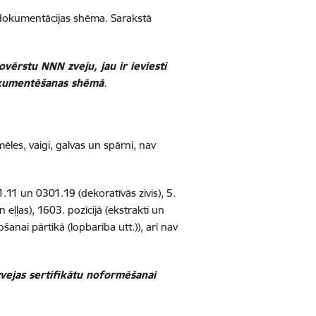
s dokumentācijas shēma. Sarakstā
ovērstu NNN zveju, jau ir ieviesti
okumentēšanas shēmā
.
mēles, vaigi, galvas un spārni, nav
11 un 0301.19 (dekoratīvās zivis), 5.
 eļļas), 1603. pozīcijā (ekstrakti un
šanai pārtikā (lopbarība utt.)), arī nav
vejas sertifikātu noformēšanai