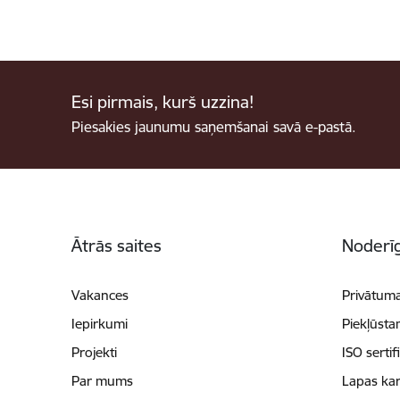
Esi pirmais, kurš uzzina!
Piesakies jaunumu saņemšanai savā e-pastā.
Kājene
Ātrās saites
Noderīg
Vakances
Privātuma
Iepirkumi
Piekļūsta
Projekti
ISO sertif
Par mums
Lapas kar