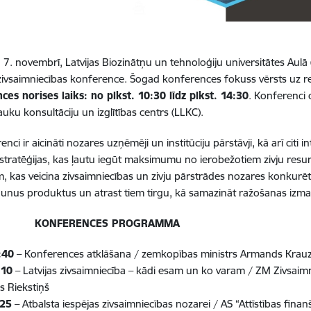
 7. novembrī, Latvijas Biozinātņu un tehnoloģiju universitātes Aulā (J
zivsaimniecības konference. Šogad konferences fokuss vērsts uz 
es norises laiks: no plkst. 10:30 līdz plkst. 14:30
. Konferenci 
auku konsultāciju un izglītības centrs (LLKC).
nci ir aicināti nozares uzņēmēji un institūciju pārstāvji, kā arī citi in
s stratēģijas, kas ļautu iegūt maksimumu no ierobežotiem zivju resur
, kas veicina zivsaimniecības un zivju pārstrādes nozares konkurētsp
jaunus produktus un atrast tiem tirgu, kā samazināt ražošanas izm
ERENCES PROGRAMMA
:40
– Konferences atklāšana / zemkopības ministrs Armands Krau
:10
– Latvijas zivsaimniecība – kādi esam un ko varam / ZM Zivsai
 Riekstiņš
:25
– Atbalsta iespējas zivsaimniecības nozarei / AS “Attīstības fina