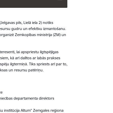
elgavas pils, Lielā iela 2) notiks
resursu gudru un efektīvu izmantošanu.
organizē Zemkopības ministrija (ZM) un
teresenti, lai apspriestu ilgtspējīgas
siem, kā arī dalītos ar labās prakses
ēju ilgtermiņā. Tiks spriests arī par to,
aksas un resursu patēriņu.
ze
mniecības departamenta direktors
nšu institūcija Altum” Zemgales reģiona