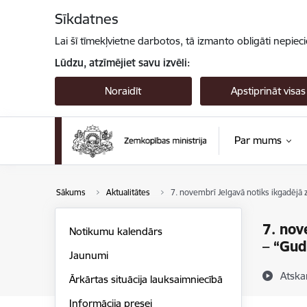
Pāriet uz lapas saturu
Sīkdatnes
Lai šī tīmekļvietne darbotos, tā izmanto obligāti nepiec
Lūdzu, atzīmējiet savu izvēli:
Noraidīt
Apstiprināt visas
Par mums
Sākums
Aktualitātes
7. novembrī Jelgavā notiks ikgadējā
7. nov
Notikumu kalendārs
– “Gud
Jaunumi
Atska
Ārkārtas situācija lauksaimniecībā
Informācija presei