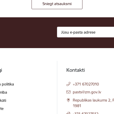
Sniegt atsauksmi
i
Kontakti
 politika
+371 67027010
E-pasts:
pasts@zm.gov.lv
mība
Republikas laukums 2, R
ikāti
1981
te
+371 67027512