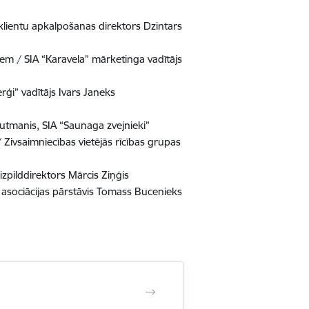
klientu apkalpošanas direktors Dzintars
iem / SIA “Karavela” mārketinga vadītājs
erģi” vadītājs Ivars Janeks
autmanis, SIA “Saunaga zvejnieki”
 / Zivsaimniecības vietējās rīcības grupas
 izpilddirektors Mārcis Ziņģis
 asociācijas pārstāvis Tomass Bucenieks