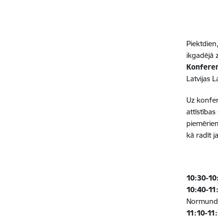
Piektdien,
ikgadējā 
Konferenc
Latvijas L
Uz konfere
attīstība
piemēriem
kā radīt 
KONF
10:30-10
10:40-11
Normunds
11:10-11