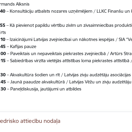
Armands Alksnis
:40
– Konsultāciju atbalsts nozares uzņēmējiem / LLKC Finanšu un 
:55
– Kā pievienot papildu vērtību zivīm un zivsaimniecības produkt
rts
:10
– Izaicinājumi Latvijas zvejniecībai un nākotnes iespējas / SIA “V
:45
– Kafijas pauze
:00
– Paveiktais un nepaveiktais piekrastes zvejniecībā / Artūrs Str
:15
– Sabiedrības virzīta vietējās attīstības loma piekrastes attīstībā
:30
– Akvakultūra šodien un rīt / Latvijas zivju audzētāju asociācijas
:45
– Jaunā paaudze akvakultūrā / Latvijas Vēžu un zivju audzētāju
:30
– Paneļdiskusija, jautājumi un atbildes
edrisko attiecību nodaļa