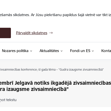
iešamās sīkdatnes. Ar Jūsu piekrišanu papildus šajā vietnē var tikt i
Pārvaldīt sīkdatnes
Nozares politika
Aktualitātes
Fondi un ES
Konta
 zivsaimniecības konference; šī gada tēma – “Gudra izaugsme zivsaimniecībā”
embrī Jelgavā notiks ikgadējā zivsaimniecība
ra izaugsme zivsaimniecībā”
ņot tekstu