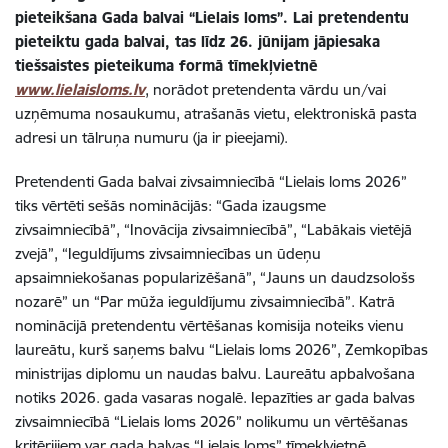
pieteikšana Gada balvai “Lielais loms”. Lai pretendentu
pieteiktu gada balvai, tas līdz 26. jūnijam jāpiesaka
tiešsaistes pieteikuma formā tīmekļvietnē
www.lielaisloms.lv
, norādot pretendenta vārdu un/vai
uzņēmuma nosaukumu, atrašanās vietu, elektroniskā pasta
adresi un tālruņa numuru (ja ir pieejami).
Pretendenti Gada balvai zivsaimniecībā “Lielais loms 2026”
tiks vērtēti sešās nominācijās: “Gada izaugsme
zivsaimniecībā”, “Inovācija zivsaimniecībā”, “Labākais vietējā
zvejā”, “Ieguldījums zivsaimniecības un ūdeņu
apsaimniekošanas popularizēšanā”, “Jauns un daudzsološs
nozarē” un “Par mūža ieguldījumu zivsaimniecībā”. Katrā
nominācijā pretendentu vērtēšanas komisija noteiks vienu
laureātu, kurš saņems balvu “Lielais loms 2026”, Zemkopības
ministrijas diplomu un naudas balvu. Laureātu apbalvošana
notiks 2026. gada vasaras nogalē. Iepazīties ar gada balvas
zivsaimniecībā “Lielais loms 2026” nolikumu un vērtēšanas
kritērijiem var gada balvas “Lielais loms” tīmekļvietnē