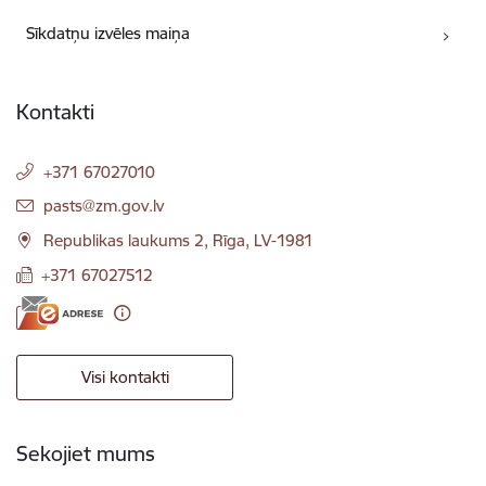
Sīkdatņu izvēles maiņa
Kontakti
+371 67027010
E-pasts:
pasts@zm.gov.lv
Republikas laukums 2, Rīga, LV-1981
+371 67027512
Visi kontakti
Sekojiet mums