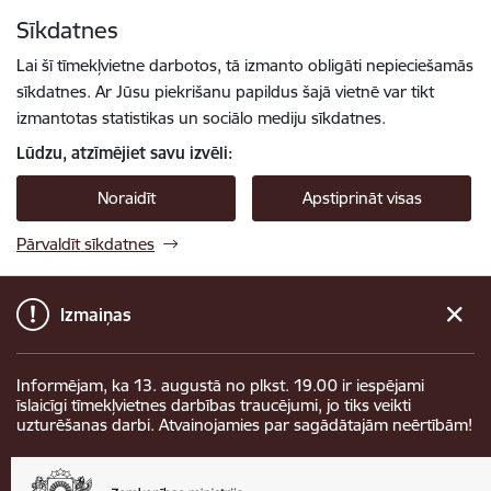
Pāriet uz lapas saturu
Sīkdatnes
Spied
lai meklētu
Enter
Lai šī tīmekļvietne darbotos, tā izmanto obligāti nepieciešamās
sīkdatnes. Ar Jūsu piekrišanu papildus šajā vietnē var tikt
izmantotas statistikas un sociālo mediju sīkdatnes.
Lūdzu, atzīmējiet savu izvēli:
Noraidīt
Apstiprināt visas
Pārvaldīt sīkdatnes
Izmaiņas
Informējam, ka 13. augustā no plkst. 19.00 ir iespējami
īslaicīgi tīmekļvietnes darbības traucējumi, jo tiks veikti
uzturēšanas darbi. Atvainojamies par sagādātajām neērtībām!