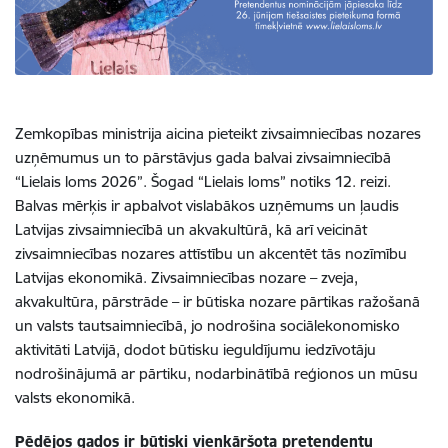
Zemkopības ministrija aicina pieteikt zivsaimniecības nozares
uzņēmumus un to pārstāvjus gada balvai zivsaimniecībā
“Lielais loms 2026”. Šogad “Lielais loms” notiks 12. reizi.
Balvas mērķis ir apbalvot vislabākos uzņēmums un ļaudis
Latvijas zivsaimniecībā un akvakultūrā, kā arī veicināt
zivsaimniecības nozares attīstību un akcentēt tās nozīmību
Latvijas ekonomikā. Zivsaimniecības nozare – zveja,
akvakultūra, pārstrāde – ir būtiska nozare pārtikas ražošanā
un valsts tautsaimniecībā, jo nodrošina sociālekonomisko
aktivitāti Latvijā, dodot būtisku ieguldījumu iedzīvotāju
nodrošinājumā ar pārtiku, nodarbinātībā reģionos un mūsu
valsts ekonomikā.
Pēdējos gados ir būtiski vienkāršota pretendentu