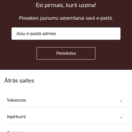
Esi pirmais, kurš uzzina!
Piesakies jaunumu saņemšanai savā e-pastā.
Kājene
Ātrās saites
Vakances
Iepirkumi