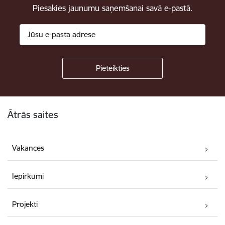
Piesakies jaunumu saņemšanai savā e-pastā.
Kājene
Ātrās saites
Vakances
Iepirkumi
Projekti