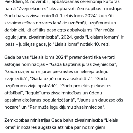
Piektdien, 8. novembrī, apbalvošanas ceremonijā kultūras
namā “Zvejniekciems” tiks apbalvoti Zemkopības ministrijas
Gada balvas zivsaimniecībā “Lielais loms 2024” laureāti –
zivsaimniecības nozares labākie uzņēmēji, uzņēmumi un
darbinieki, kā arī tiks pasniegts apbalvojums “Par mūža
ieguldījumu zivsaimniecībā”. 2024. gads “Lielajam lomam” ir
īpašs – jubilejas gads, jo “Lielais loms” notiek 10. reizi.
Gada balvas “Lielais loms 2024” pretendenti tika vērtēti
astoņās nominācijās – “Gada kapteinis jūras zvejniecībā”,
“Gada uzņēmums jūras piekrastes un iekšējo ūdeņu
zvejniecībā”, “Gada uzņēmums akvakultūrā”, “Gada
uzņēmums zivju apstrādē”, “Gada projekts piekrastes
attīstībai”, “Ieguldījums zivsaimniecības un ūdeņu
apsaimniekošanas popularizēšanā”, “Jauns un daudzsološs
nozarē” un “Par mūža ieguldījumu zivsaimniecībā”.
Zemkopības ministrijas Gada balva zivsaimniecībā “Lielais
loms” ir nozares augstākā atzinība par nozīmīgiem