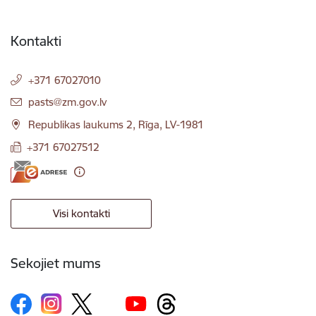
Kontakti
+371 67027010
E-pasts:
pasts@zm.gov.lv
Republikas laukums 2, Rīga, LV-1981
+371 67027512
Visi kontakti
Sekojiet mums