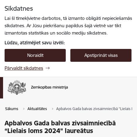
Pāriet uz lapas saturu
Sīkdatnes
Spied
lai meklētu
Enter
Lai šī tīmekļvietne darbotos, tā izmanto obligāti nepieciešamās
sīkdatnes. Ar Jūsu piekrišanu papildus šajā vietnē var tikt
izmantotas statistikas un sociālo mediju sīkdatnes.
Lūdzu, atzīmējiet savu izvēli:
Noraidīt
Apstiprināt visas
Pārvaldīt sīkdatnes
Sākums
Aktualitātes
Apbalvos Gada balvas zivsaimniecībā “Lielais lo
Apbalvos Gada balvas zivsaimniecībā
“Lielais loms 2024” laureātus