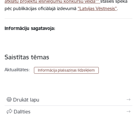
atklātu projektu iesniegumu konkursu veidā””
stāsies spēkā
pēc publikācijas oficiālajā izdevumā
“Latvijas Vēstnesis”
.
Informāciju sagatavoja:
Saistītas tēmas
Aktualitātes:
Informācija plašsaziņas līdzekļiem
Drukāt lapu
Dalīties