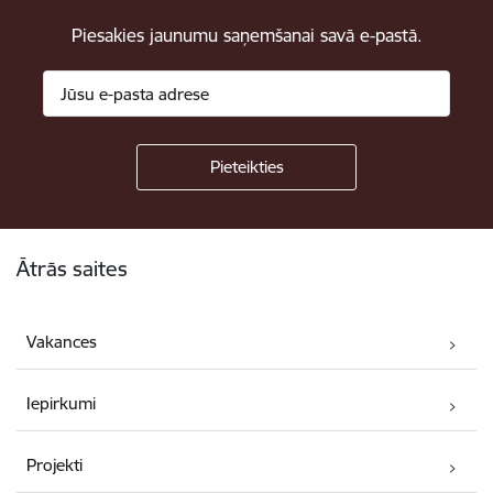
Piesakies jaunumu saņemšanai savā e-pastā.
Kājene
Ātrās saites
Vakances
Iepirkumi
Projekti