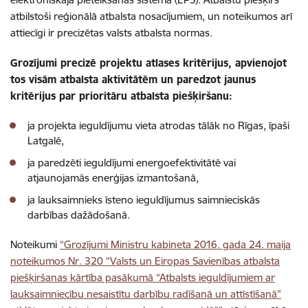
atbilstoši reģionālā atbalsta nosacījumiem, un noteikumos arī
attiecīgi ir precizētas valsts atbalsta normas.
Grozījumi precizē projektu atlases kritērijus, apvienojot
tos visām atbalsta aktivitātēm un paredzot jaunus
kritērijus par prioritāru atbalsta piešķiršanu:
ja projekta ieguldījumu vieta atrodas tālāk no Rīgas, īpaši
Latgalē,
ja paredzēti ieguldījumi energoefektivitātē vai
atjaunojamās enerģijas izmantošanā,
ja lauksaimnieks īsteno ieguldījumus saimnieciskās
darbības dažādošanā.
Noteikumi
“Grozījumi Ministru kabineta 2016. gada 24. maija
noteikumos Nr. 320 “Valsts un Eiropas Savienības atbalsta
piešķiršanas kārtība pasākumā “Atbalsts ieguldījumiem ar
lauksaimniecību nesaistītu darbību radīšanā un attīstīšanā”