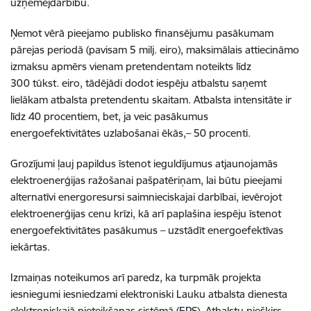
uzņēmējdarbību.
Ņemot vērā pieejamo publisko finansējumu pasākumam
pārejas periodā (pavisam 5 milj. eiro), maksimālais attiecināmo
izmaksu apmērs vienam pretendentam noteikts līdz
300 tūkst. eiro, tādējādi dodot iespēju atbalstu saņemt
lielākam atbalsta pretendentu skaitam. Atbalsta intensitāte ir
līdz 40 procentiem, bet, ja veic pasākumus
energoefektivitātes uzlabošanai ēkās,– 50 procenti.
Grozījumi ļauj papildus īstenot ieguldījumus atjaunojamās
elektroenerģijas ražošanai pašpatēriņam, lai būtu pieejami
alternatīvi energoresursi saimnieciskajai darbībai, ievērojot
elektroenerģijas cenu krīzi, kā arī paplašina iespēju īstenot
energoefektivitātes pasākumus – uzstādīt energoefektīvas
iekārtas.
Izmaiņas noteikumos arī paredz, ka turpmāk projekta
iesniegumi iesniedzami elektroniski Lauku atbalsta dienesta
elektroniskajā pieteikšanas sistēmā (EPS). Atbalstu piešķirs