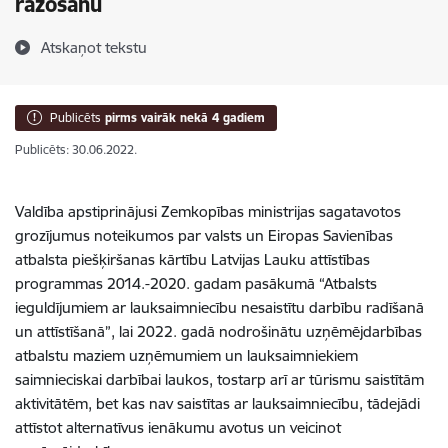
ražošanu
Atskaņot tekstu
Publicēts
pirms vairāk nekā 4 gadiem
Publicēts: 30.06.2022.
Valdība apstiprinājusi Zemkopības ministrijas sagatavotos
grozījumus noteikumos par valsts un Eiropas Savienības
atbalsta piešķiršanas kārtību Latvijas Lauku attīstības
programmas 2014.-2020. gadam pasākumā “Atbalsts
ieguldījumiem ar lauksaimniecību nesaistītu darbību radīšanā
un attīstīšanā”, lai 2022. gadā nodrošinātu uzņēmējdarbības
atbalstu maziem uzņēmumiem un lauksaimniekiem
saimnieciskai darbībai laukos, tostarp arī ar tūrismu saistītām
aktivitātēm, bet kas nav saistītas ar lauksaimniecību, tādejādi
attīstot alternatīvus ienākumu avotus un veicinot