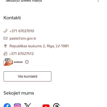
Sīkdatņu izvēles maiņa
Kontakti
+371 67027010
E-pasts:
pasts@zm.gov.lv
Republikas laukums 2, Rīga, LV-1981
+371 67027512
Visi kontakti
Sekojiet mums