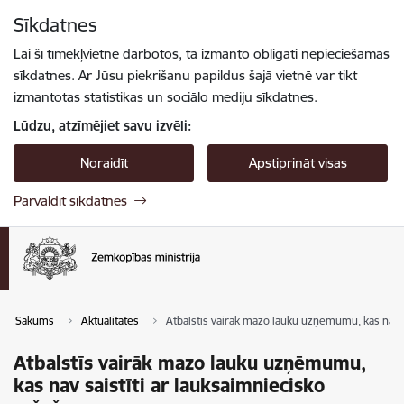
Pāriet uz lapas saturu
Sīkdatnes
Spied
lai meklētu
Enter
Lai šī tīmekļvietne darbotos, tā izmanto obligāti nepieciešamās
sīkdatnes. Ar Jūsu piekrišanu papildus šajā vietnē var tikt
izmantotas statistikas un sociālo mediju sīkdatnes.
Lūdzu, atzīmējiet savu izvēli:
Noraidīt
Apstiprināt visas
Pārvaldīt sīkdatnes
Sākums
Aktualitātes
Atbalstīs vairāk mazo lauku uzņēmumu, kas nav s
Atbalstīs vairāk mazo lauku uzņēmumu,
kas nav saistīti ar lauksaimniecisko