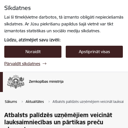
Pāriet uz lapas saturu
Sīkdatnes
Spied
lai meklētu
Enter
Lai šī tīmekļvietne darbotos, tā izmanto obligāti nepieciešamās
sīkdatnes. Ar Jūsu piekrišanu papildus šajā vietnē var tikt
izmantotas statistikas un sociālo mediju sīkdatnes.
Lūdzu, atzīmējiet savu izvēli:
Noraidīt
Apstiprināt visas
Pārvaldīt sīkdatnes
Sākums
Aktualitātes
Atbalsts palīdzēs uzņēmējiem veicināt lauksaim
Atbalsts palīdzēs uzņēmējiem veicināt
lauksaimniecības un pārtikas preču