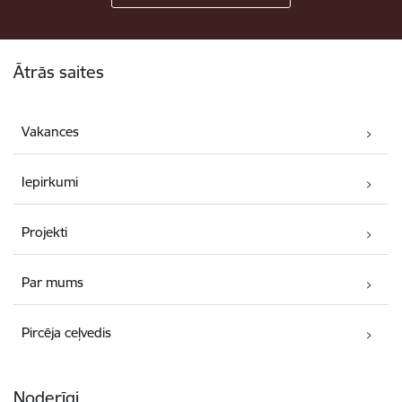
Kājene
Ātrās saites
Vakances
Iepirkumi
Projekti
Par mums
Pircēja ceļvedis
Noderīgi