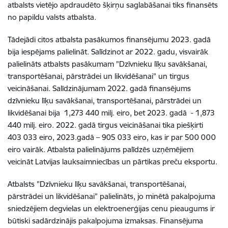
atbalsts vietējo apdraudēto šķirņu saglabāšanai tiks finansēts
no papildu valsts atbalsta.
Tādejādi citos atbalsta pasākumos finansējumu 2023. gadā
bija iespējams palielināt. Salīdzinot ar 2022. gadu, visvairāk
palielināts atbalsts pasākumam "Dzīvnieku līķu savākšanai,
transportēšanai, pārstrādei un likvidēšanai” un tirgus
veicināšanai. Salīdzinājumam 2022. gadā finansējums
dzīvnieku līķu savākšanai, transportēšanai, pārstrādei un
likvidēšanai bija 1,273 440 milj. eiro, bet 2023. gadā - 1,873
440 milj. eiro. 2022. gadā tirgus veicināšanai tika piešķirti
403 033
eiro, 2023.gadā –
905 033
eiro, kas ir par 500 000
eiro vairāk. Atbalsta palielinājums palīdzēs uzņēmējiem
veicināt Latvijas lauksaimniecības un pārtikas preču eksportu.
Atbalsts "Dzīvnieku līķu savākšanai, transportēšanai,
pārstrādei un likvidēšanai” palielināts, jo minētā pakalpojuma
sniedzējiem
degvielas un elektroenerģijas cenu pieaugums ir
būtiski sadārdzinājis pakalpojuma izmaksas. Finansējuma