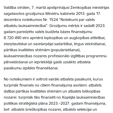
Valdība otrdien, 7. martā apstiprinājusi Zemkopības ministrijas
sagatavotos grozījumus Ministru kabineta 2013. gada 17.
decembra noteikumos Nr. 1524 “Noteikumi par valsts
atbalstu lauksaimniecībai”. Grozījumu mērķis ir sadalīt 2023.
gadam paredzēto valsts budžeta bāzes finansējumu
8 720 490 eiro apmērā lopkopības un augkopības attīstībai,
starptautiskai un savstarpējai sadarbībai, tirgus veicināšanai,
pārtikas kvalitātes shēmām (popularizēšanai),
lauksaimniecības nozares profesionālo izglītības programmu
pilnveidošanai un iepriekšējā gadā uzsākto atbalsta
pasākumu izpildes finansēšanai.
No noteikumiem ir svītroti vairāki atbalsta pasākumi, kurus
turpmāk finansēs no citiem finansējuma avotiem: atbalsts
dalībai pārtikas kvalitātes shēmām un atbalsts biškopības
nozarei turpmāk tiks finansēti no Kopējās lauksaimniecības
politikas stratēģiskā plāna 2023.–2027. gadam finansējuma,
bet atbalsts briežkopības nozarei, atbalsts selekcijai un