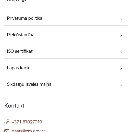
Privātuma politika
Piekļūstamība
ISO sertifikāti
Lapas karte
Sīkdatņu izvēles maiņa
Kontakti
+371 67027010
E-pasts:
pasts@zm.gov.lv