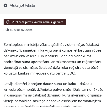
Atskaņot tekstu
Publicēts
pirms vairāk nekā 7 gadiem
Publicēts: 05.02.2019.
Zemkopības ministrija vēlas atgādināt visiem mājas (istabas)
dzīvnieku īpašniekiem, ka viņu pienākumos ietilpst gan rūpes
par dzīvnieka veselību un labturību, gan arī pienākums
nodrošināt suņa apzīmēšanu ar mikroshēmu un reģistrēšanu
vienotajā valsts mājas (istabas) dzīvnieku reģistra datu bāzē,
ko uztur Lauksaimniecības datu centrs (LDC).
Latvijā diemžēl joprojām daudz suņu un kaķu – dažādu
iemeslu pēc - nonāk dzīvnieku patversmēs. Daļa tur nonākušo
ir klaiņojoši mājas (istabas) dzīvnieki, kuru izķeršanu organizē
vietējā pašvaldība saskaņā ar spēkā esošajiem normatīvajiem
aktiem un pašvaldības saistošajiem noteikumiem.