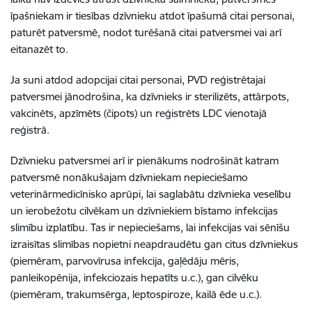
īpašniekam ir tiesības dzīvnieku atdot īpašumā citai personai,
paturēt patversmē, nodot turēšanā citai patversmei vai arī
eitanazēt to.
Ja suni atdod adopcijai citai personai, PVD reģistrētajai
patversmei jānodrošina, ka dzīvnieks ir sterilizēts, attārpots,
vakcinēts, apzīmēts (čipots) un reģistrēts LDC vienotajā
reģistrā.
Dzīvnieku patversmei arī ir pienākums nodrošināt katram
patversmē nonākušajam dzīvniekam nepieciešamo
veterinārmedicīnisko aprūpi, lai saglabātu dzīvnieka veselību
un ierobežotu cilvēkam un dzīvniekiem bīstamo infekcijas
slimību izplatību. Tas ir nepieciešams, lai infekcijas vai sēnīšu
izraisītas slimības nopietni neapdraudētu gan citus dzīvniekus
(piemēram, parvovīrusa infekcija, gaļēdāju mēris,
panleikopēnija, infekciozais hepatīts u.c.), gan cilvēku
(piemēram, trakumsērga, leptospiroze, kailā ēde u.c.).