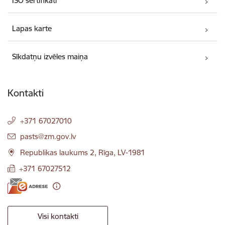
ISO sertifikāti
Lapas karte
Sīkdatņu izvēles maiņa
Kontakti
+371 67027010
E-pasts:
pasts@zm.gov.lv
Republikas laukums 2, Rīga, LV-1981
+371 67027512
Visi kontakti