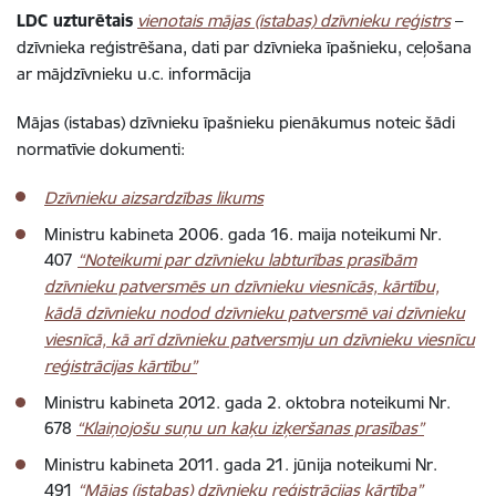
LDC uzturētais
vienotais mājas (istabas) dzīvnieku reģistrs
–
dzīvnieka reģistrēšana, dati par dzīvnieka īpašnieku, ceļošana
ar mājdzīvnieku u.c. informācija
Mājas (istabas) dzīvnieku īpašnieku pienākumus noteic šādi
normatīvie dokumenti:
Dzīvnieku aizsardzības likums
Ministru kabineta 2006. gada 16. maija noteikumi Nr.
407
“Noteikumi par dzīvnieku labturības prasībām
dzīvnieku patversmēs un dzīvnieku viesnīcās, kārtību,
kādā dzīvnieku nodod dzīvnieku patversmē vai dzīvnieku
viesnīcā, kā arī dzīvnieku patversmju un dzīvnieku viesnīcu
reģistrācijas kārtību”
Ministru kabineta 2012. gada 2. oktobra noteikumi Nr.
678
“Klaiņojošu suņu un kaķu izķeršanas prasības”
Ministru kabineta 2011. gada 21. jūnija noteikumi Nr.
491
“Mājas (istabas) dzīvnieku reģistrācijas kārtība”