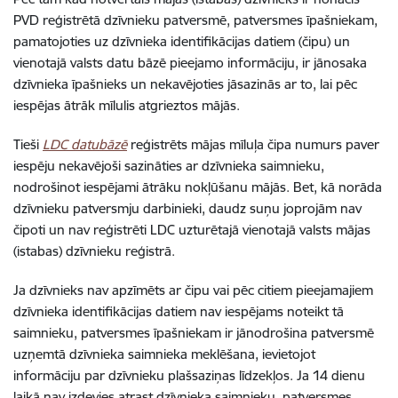
PVD reģistrētā dzīvnieku patversmē, patversmes īpašniekam,
pamatojoties uz dzīvnieka identifikācijas datiem (čipu) un
vienotajā valsts datu bāzē pieejamo informāciju, ir jānosaka
dzīvnieka īpašnieks un nekavējoties jāsazinās ar to, lai pēc
iespējas ātrāk mīlulis atgrieztos mājās.
Tieši
LDC datubāzē
reģistrēts mājas mīluļa čipa numurs paver
iespēju nekavējoši sazināties ar dzīvnieka saimnieku,
nodrošinot iespējami ātrāku nokļūšanu mājās. Bet, kā norāda
dzīvnieku patversmju darbinieki, daudz suņu joprojām nav
čipoti un nav reģistrēti LDC uzturētajā vienotajā valsts mājas
(istabas) dzīvnieku reģistrā.
Ja dzīvnieks nav apzīmēts ar čipu vai pēc citiem pieejamajiem
dzīvnieka identifikācijas datiem nav iespējams noteikt tā
saimnieku, patversmes īpašniekam ir jānodrošina patversmē
uzņemtā dzīvnieka saimnieka meklēšana, ievietojot
informāciju par dzīvnieku plašsaziņas līdzekļos. Ja 14 dienu
laikā nav izdevies atrast dzīvnieka saimnieku, patversmes