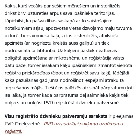
Kaķis, kurš vecāks par sešiem mēnešiem un ir sterilizēts,
drīkst brīvi uzturēties ārpus sava īpašnieka teritorijas.
Jāpiebilst, ka pašvaldības saskaņā ar to saistošajiem
noteikumiem atļauj apdzīvotās vietās dzīvojamo māju tuvumā
uzturēt bezsaimnieka kaķi, ja tas ir sterilizēts, atbilstoši
apzīmēts (ar nogrieztu kreisās auss galiņu) un tiek
nodrošināta tā labturība. Uz kaķiem pašlaik neattiecas
obligātā apzīmēšana ar mikroshēmu un reģistrācija valsts
datu bāzē, tomēr iesakām kaķu īpašniekiem izmantot vienotā
reģistra priekšrocības (čipot un reģistrēt savu kaķi), tādējādi
kaķa pazušanas gadījumā nodrošinot iespējami ātrāku tā
atgriešanos mājās. Tieši čips palīdzēs atrisināt pārpratumu ļoti
īsā laikā, ja tomēr kāda pārpratuma dēļ saimnieka kaķis tiek
noķers un nokļūst PVD reģistrētā dzīvnieku patversmē.
Visu reģistrēto dzīvnieku patversmju saraksts
ir pieejamas
PVD tīmekļvietnē -
PVD uzraudzībai pakļauto uzņēmumu
reģistrā.