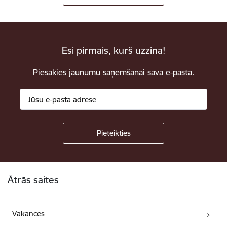
Esi pirmais, kurš uzzina!
Piesakies jaunumu saņemšanai savā e-pastā.
Kājene
Ātrās saites
Vakances