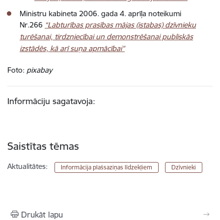
Ministru kabineta 2006. gada 4. aprīļa noteikumi
Nr.266
“Labturības prasības mājas (istabas) dzīvnieku
turēšanai, tirdzniecībai un demonstrēšanai publiskās
izstādēs, kā arī suņa apmācībai”
Foto:
pixabay
Informāciju sagatavoja:
Saistītas tēmas
Aktualitātes:
Informācija plašsaziņas līdzekļiem
Dzīvnieki
Drukāt lapu