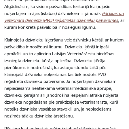
Atgādināsim, ka visiem pašvaldības teritorijā klaiņojošie
noķertajiem mājas (istabas) dzīvniekiem ir jānonāk
Pārtikas un
veterinārā dienesta (PVD) reģistrētās dzīvnieku patversmēs
, ar
kurām konkrētā pašvaldība ir noslēgusi līgumu.
Klaiņojošu dzīvnieku izķeršanu veic dzīvnieku ķērāji, ar kuriem
pašvaldība ir noslēgusi līgumu. Dzīvnieku ķērāji ir īpaši
apmācīti, un to apliecina Latvijas Veterinārārstu biedrības
izsniegta dzīvnieku ķērāja apliecība. Dzīvnieku ķērāja
pienākums ir nodrošināt, ka astoņu stundu laikā pēc
klaiņojošā dzīvnieka noķeršanas tas tiek nodots PVD
reģistrētā dzīvnieku patversmē. Ja noķertajam dzīvniekam
nepieciešama neatliekama veterinārmedicīniskā aprūpe,
dzīvnieku ķērājam arī jānodrošina iespējami ātrāka noķertā
dzīvnieka nogādāšana pie praktizējoša veterinārārsta, kurš
noteiks dzīvnieka veselības stāvokli, un, ja nepieciešams,
nozīmēs tālāku dzīvnieka ārstēšanu.
Pēc tam kad notvertais mājas (istabas) dzīvnieks ir nonācis