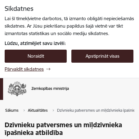
Pāriet uz lapas saturu
Sīkdatnes
Spied
lai meklētu
Enter
Lai šī tīmekļvietne darbotos, tā izmanto obligāti nepieciešamās
sīkdatnes. Ar Jūsu piekrišanu papildus šajā vietnē var tikt
izmantotas statistikas un sociālo mediju sīkdatnes.
Lūdzu, atzīmējiet savu izvēli:
Noraidīt
Apstiprināt visas
Pārvaldīt sīkdatnes
Sākums
Aktualitātes
Dzīvnieku patversmes un mīļdzīvnieka īpašnieka 
Dzīvnieku patversmes un mīļdzīvnieka
īpašnieka atbildība