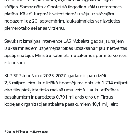
zālājos. Samazināta arī noteiktā ilggadīgo zālāju references
platība. Kā arī, turpmāk veicot ziemāju sēju uz stāvajām
nogāzēm līdz 20. septembrim, lauksaimnieks var izvēlēties
piemērotāko sēšanas virzienu.
Savukārt izmaiņas intervencē LA6 “Atbalsts gados jaunajiem
lauksaimniekiem uzņēmējdarbības uzsākšanai” jau ir ietvertas
apstiprinātajos Ministru kabineta noteikumos par intervences
īstenošanu.
KLP SP īstenošanai 2023-2027. gadam ir paredzēti
2,5 miljardi eiro, kur lielākā finansējuma daļa jeb 1,714 miljardi
eiro tiks piešķirta tiešo maksājumu veidā. Lauku attīstības
pasākumiem ir paredzēts 0,791 miljards eiro un Tirgus
kopējās organizācijas atbalsta pasākumiem 10,1 milj. eiro.
Saistītas tēmas