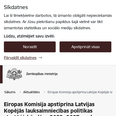
Pāriet uz lapas saturu
Sīkdatnes
Spied
lai meklētu
Enter
Lai šī tīmekļvietne darbotos, tā izmanto obligāti nepieciešamās
sīkdatnes. Ar Jūsu piekrišanu papildus šajā vietnē var tikt
izmantotas statistikas un sociālo mediju sīkdatnes.
Lūdzu, atzīmējiet savu izvēli:
Noraidīt
Apstiprināt visas
Pārvaldīt sīkdatnes
Sākums
Aktualitātes
Eiropas Komisija apstiprina Latvijas Kopējās la
Eiropas Komisija apstiprina Latvijas
Kopējās lauksaimniecības politikas