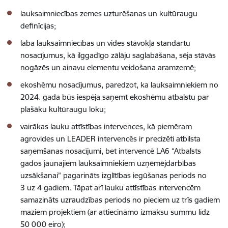
lauksaimniecības zemes uzturēšanas un kultūraugu
definīcijas;
laba lauksaimniecības un vides stāvokļa standartu
nosacījumus, kā ilggadīgo zālāju saglabāšana, sēja stāvās
nogāzēs un ainavu elementu veidošana aramzemē;
ekoshēmu nosacījumus, paredzot, ka lauksaimniekiem no
2024. gada būs iespēja saņemt ekoshēmu atbalstu par
plašāku kultūraugu loku;
vairākas lauku attīstības intervences, kā piemēram
agrovides un LEADER intervencēs ir precizēti atbilsta
saņemšanas nosacījumi, bet intervencē LA6 “Atbalsts
gados jaunajiem lauksaimniekiem uzņēmējdarbības
uzsākšanai” pagarināts izglītības iegūšanas periods no
3 uz 4 gadiem. Tāpat arī lauku attīstības intervencēm
samazināts uzraudzības periods no pieciem uz trīs gadiem
maziem projektiem (ar attiecināmo izmaksu summu līdz
50 000 eiro);