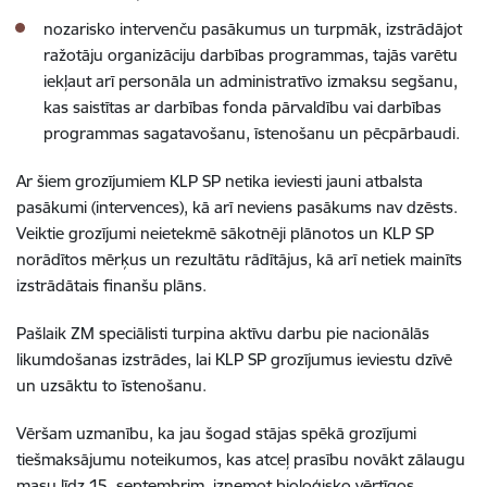
nozarisko intervenču pasākumus un turpmāk, izstrādājot
ražotāju organizāciju darbības programmas, tajās varētu
iekļaut arī personāla un administratīvo izmaksu segšanu,
kas saistītas ar darbības fonda pārvaldību vai darbības
programmas sagatavošanu, īstenošanu un pēcpārbaudi.
Ar šiem grozījumiem KLP SP netika ieviesti jauni atbalsta
pasākumi (intervences), kā arī neviens pasākums nav dzēsts.
Veiktie grozījumi neietekmē sākotnēji plānotos un KLP SP
norādītos mērķus un rezultātu rādītājus, kā arī netiek mainīts
izstrādātais finanšu plāns.
Pašlaik ZM speciālisti turpina aktīvu darbu pie nacionālās
likumdošanas izstrādes, lai KLP SP grozījumus ieviestu dzīvē
un uzsāktu to īstenošanu.
Vēršam uzmanību, ka jau šogad stājas spēkā grozījumi
tiešmaksājumu noteikumos, kas atceļ prasību novākt zālaugu
masu līdz 15. septembrim, izņemot bioloģisko vērtīgos