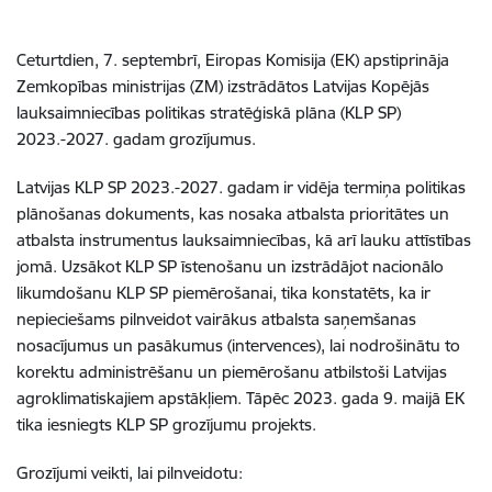
Ceturtdien, 7. septembrī, Eiropas Komisija (EK) apstiprināja
Zemkopības ministrijas (ZM) izstrādātos Latvijas Kopējās
lauksaimniecības politikas stratēģiskā plāna (KLP SP)
2023.-2027. gadam grozījumus.
Latvijas KLP SP 2023.-2027. gadam ir vidēja termiņa politikas
plānošanas dokuments, kas nosaka atbalsta prioritātes un
atbalsta instrumentus lauksaimniecības, kā arī lauku attīstības
jomā. Uzsākot KLP SP īstenošanu un izstrādājot nacionālo
likumdošanu KLP SP piemērošanai, tika konstatēts, ka ir
nepieciešams pilnveidot vairākus atbalsta saņemšanas
nosacījumus un pasākumus (intervences), lai nodrošinātu to
korektu administrēšanu un piemērošanu atbilstoši Latvijas
agroklimatiskajiem apstākļiem. Tāpēc 2023. gada 9. maijā EK
tika iesniegts KLP SP grozījumu projekts.
Grozījumi veikti, lai pilnveidotu: