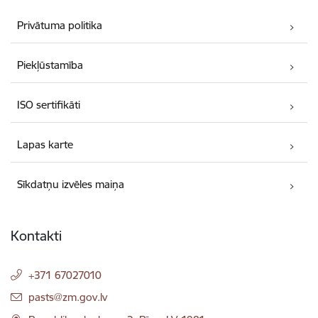
Privātuma politika
Piekļūstamība
ISO sertifikāti
Lapas karte
Sīkdatņu izvēles maiņa
Kontakti
+371 67027010
E-pasts:
pasts@zm.gov.lv