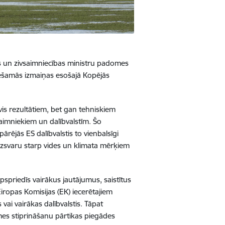
s un zivsaimniecības ministru padomes
ciešamās izmaiņas esošajā Kopējās
vis rezultātiem, bet gan tehniskiem
aimniekiem un dalībvalstīm. Šo
ārējās ES dalībvalstis to vienbalsīgi
īdzsvaru starp vides un klimata mērķiem
pspriedīs vairākus jautājumus, saistītus
iropas Komisijas (EK) iecerētajiem
ai vairākas dalībvalstis. Tāpat
mes stiprināšanu pārtikas piegādes