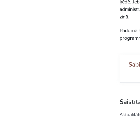
ķēdē. Jeb
administr
ziņā.
Padomē
progra
Sabi
Saistī
Aktualitāt