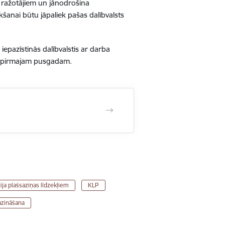
 ražotājiem un jānodrošina
kšanai būtu jāpaliek pašas dalībvalsts
iepazīstinās dalībvalstis ar darba
a pirmajam pusgadam.
ija plašsaziņas līdzekļiem
KLP
azināšana