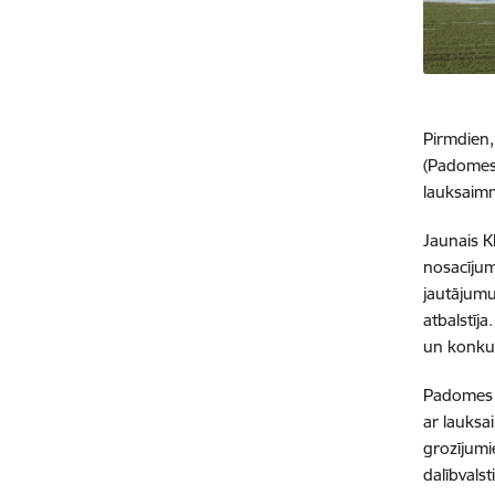
Pirmdien,
(Padomes
lauksaimn
Jaunais K
nosacījum
jautājumu
atbalstīj
un konkur
Padomes l
ar lauksa
grozījumi
dalībvals