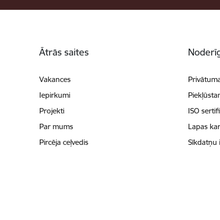
Kājene
Ātrās saites
Noderīg
Vakances
Privātuma
Iepirkumi
Piekļūsta
Projekti
ISO sertif
Par mums
Lapas kar
Pircēja ceļvedis
Sīkdatņu 