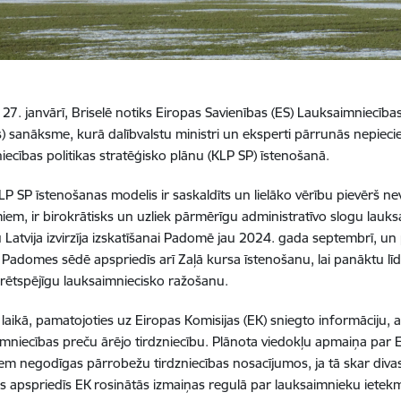
 27. janvārī,
Briselē notiks
Eiropas Savienības (ES) Lauksaimniecība
) sanāksm
e, kurā
dalībvalstu ministri un eksperti pārrunās nepie
iecības politikas stratēģisko plānu (KLP SP) īstenošanā.
LP SP īstenošanas modelis ir saskaldīts un lielāko vērību pievērš ne
iem, ir birokrātisks un uzliek pārmērīgu administratīvo slogu lauks
 Latvija izvirzīja izskatīšanai Padomē jau 2024. gada septembrī, un p
a. Padomes sēdē apspriedīs arī Zaļā kursa īstenošanu, lai panāktu l
ētspējīgu lauksaimniecisko ražošanu.
aikā, pamatojoties uz Eiropas Komisijas (EK) sniegto informāciju, a
imniecības preču ārējo tirdzniecību. Plānota viedokļu apmaiņa par E
em negodīgas pārrobežu tirdzniecības nosacījumos, ja tā skar divas v
tis apspriedīs EK rosinātās izmaiņas regulā par lauksaimnieku ietek