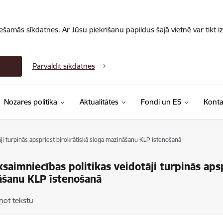
iešamās sīkdatnes. Ar Jūsu piekrišanu papildus šajā vietnē var tikt i
Pārvaldīt sīkdatnes
Nozares politika
Aktualitātes
Fondi un ES
Konta
āji turpinās apspriest birokrātiskā sloga mazināšanu KLP īstenošanā
ksaimniecības politikas veidotāji turpinās aps
šanu KLP īstenošanā
ņot tekstu