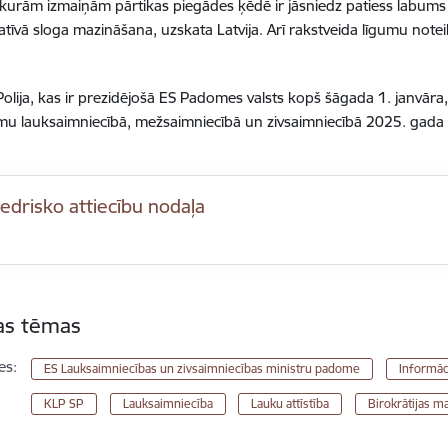
kurām izmaiņām pārtikas piegādes ķēdē ir jāsniedz patiess labums
atīvā sloga mazināšana, uzskata Latvija. Arī rakstveida līgumu notei
Polija, kas ir prezidējošā ES Padomes valsts kopš šāgada 1. janvāra, 
mmu
lauksaimniecībā, mežsaimniecībā un zivsaimniecībā 2025. gad
edrisko attiecību nodaļa
tas tēmas
es:
ES Lauksaimniecības un zivsaimniecības ministru padome
Informāc
KLP SP
Lauksaimniecība
Lauku attīstība
Birokrātijas m