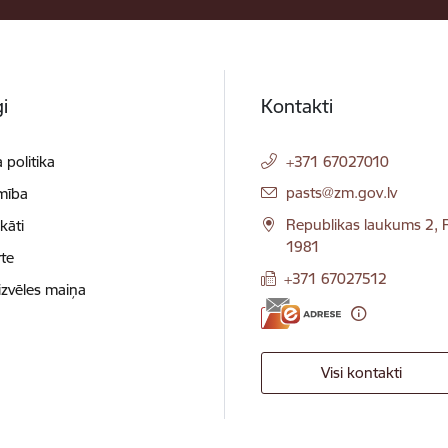
i
Kontakti
 politika
+371 67027010
E-pasts:
pasts@zm.gov.lv
mība
Republikas laukums 2, R
ikāti
1981
te
+371 67027512
izvēles maiņa
Visi kontakti