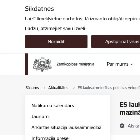
Pāriet uz lapas saturu
Sīkdatnes
Lai šī tīmekļvietne darbotos, tā izmanto obligāti nepiec
Lūdzu, atzīmējiet savu izvēli:
Noraidīt
Apstiprināt visas
Par mums
Sākums
Aktualitātes
ES lauksaimniecības politikas veidot
ES lau
Notikumu kalendārs
mazinā
Jaunumi
Atska
Ārkārtas situācija lauksaimniecībā
Informācija presei