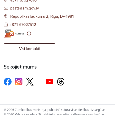
+371 67027010
E-pasts:
pasts@zm.gov.lv
Republikas laukums 2, Rīga, LV-1981
+371 67027512
Visi kontakti
Sekojiet mums
© 2026 Zemkopības ministrija, publicētā satura visas tiesības aizsargātas.
© 2020 Valsts kanceleja, Tīmekļvietņu vienotās platformas visas tiesības