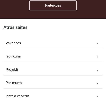
Kājene
Ātrās saites
Vakances
Iepirkumi
Projekti
Par mums
Pircēja ceļvedis