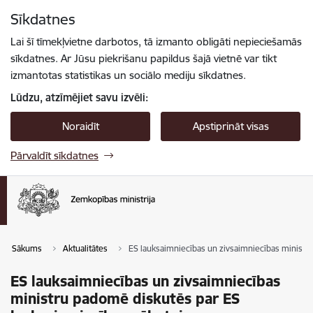
Pāriet uz lapas saturu
Sīkdatnes
Spied
lai meklētu
Enter
Lai šī tīmekļvietne darbotos, tā izmanto obligāti nepieciešamās
sīkdatnes. Ar Jūsu piekrišanu papildus šajā vietnē var tikt
izmantotas statistikas un sociālo mediju sīkdatnes.
Lūdzu, atzīmējiet savu izvēli:
Noraidīt
Apstiprināt visas
Pārvaldīt sīkdatnes
Sākums
Aktualitātes
ES lauksaimniecības un zivsaimniecības ministr
ES lauksaimniecības un zivsaimniecības
ministru padomē diskutēs par ES