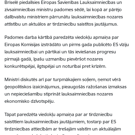
Briselē piedalīsies Eiropas Savienības Lauksaimniecības un
zivsaimniecības ministru padomes sēdē, lai kopā ar pārējo
dalībvalstu ministriem pārrunātu lauksaimniecības nozares
attīstību un aktuālos ar tirdzniecību saistītos jautājumus.
Padomes darba kārtībā paredzēta viedokļu apmaiņa par
Eiropas Komisijas izstrādāto un pirms gada publicēto ES vīziju
lauksaimniecībai un pārtikai un tās ieviešanas progresu
pirmajā gadā, īpašu uzmanību pievēršot nozares
konkurētspējai, ilgtspējai un noturībai pret krīzēm.
Ministri diskutēs arī par turpmākajiem soļiem, ņemot vērā
ģeopolitiskos izaicinājumus, pieaugošās ražošanas izmaksas
un nepieciešamību stiprināt lauksaimniecības nozares
ekonomisko dzīvotspēju.
Tāpat paredzēta viedokļu apmaiņa par ar tirdzniecību
saistītiem lauksaimniecības jautājumiem, tostarp par ES
tirdzniecības attiecībām ar trešajām valstīm un aktuālajām