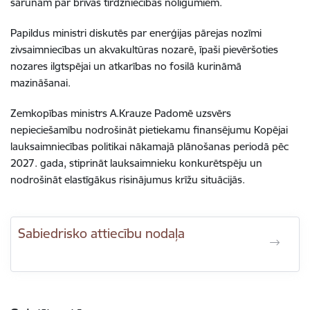
sarunām par brīvās tirdzniecības nolīgumiem.
Papildus ministri diskutēs par enerģijas pārejas nozīmi
zivsaimniecības un akvakultūras nozarē, īpaši pievēršoties
nozares ilgtspējai un atkarības no fosilā kurināmā
mazināšanai.
Zemkopības ministrs A.Krauze Padomē uzsvērs
nepieciešamību nodrošināt pietiekamu finansējumu Kopējai
lauksaimniecības politikai nākamajā plānošanas periodā pēc
2027. gada, stiprināt lauksaimnieku konkurētspēju un
nodrošināt elastīgākus risinājumus krīžu situācijās.
Sabiedrisko attiecību nodaļa