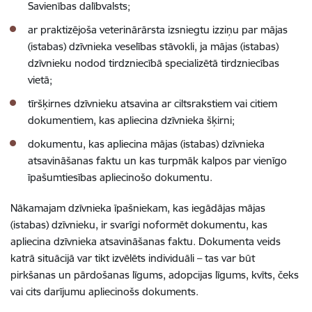
Savienības dalībvalsts;
ar praktizējoša veterinārārsta izsniegtu izziņu par mājas
(istabas) dzīvnieka veselības stāvokli, ja mājas (istabas)
dzīvnieku nodod tirdzniecībā specializētā tirdzniecības
vietā;
tīršķirnes dzīvnieku atsavina
ar ciltsrakstiem vai citiem
dokumentiem, kas apliecina dzīvnieka šķirni;
dokumentu, kas apliecina mājas (istabas) dzīvnieka
atsavināšanas faktu un kas turpmāk kalpos par vienīgo
īpašumtiesības apliecinošo dokumentu.
Nākamajam dzīvnieka īpašniekam, kas iegādājas mājas
(istabas) dzīvnieku, ir svarīgi noformēt dokumentu, kas
apliecina dzīvnieka atsavināšanas faktu. Dokumenta veids
katrā situācijā var tikt izvēlēts individuāli – tas var būt
pirkšanas un pārdošanas līgums, adopcijas līgums, kvīts, čeks
vai cits darījumu apliecinošs dokuments.