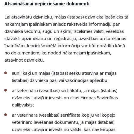
Atsavināšanai nepieciešamie dokumenti
Lai atsavinātu dzīvnieku, mājas (istabas) dzīvnieka īpašnieks tā
nākamajam īpašniekam sniedz rakstveida informāciju par
dzīvnieka vecumu, sugu un šķirni, izcelsmes valsti, veselības
stāvokli, apzīmēšanu un reģistrāciju, uzvedības un turēšanas
īpatnībām. Iepriekšminētā informācija var būt norādīta kādā
no dokumentiem, ko nodod
nākamajam īpašniekam,
atsavinot dzīvnieku.
suni, kaķi un mājas (istabas) sesku atsavina ar mājas
(istabas) dzīvnieka pasi vai vakcinācijas apliecību;
ar veterināro (veselības) sertifikātu, ja mājas (istabas)
dzīvnieks Latvijā ir ievests no citas Eiropas Savienības
dalībvalsts;
ar veterinārā (veselības) sertifikāta kopiju vai kopējo
veterināro ievešanas dokumentu, ja mājas (istabas)
dzīvnieks Latvijā ir ievests no valsts, kas nav Eiropas