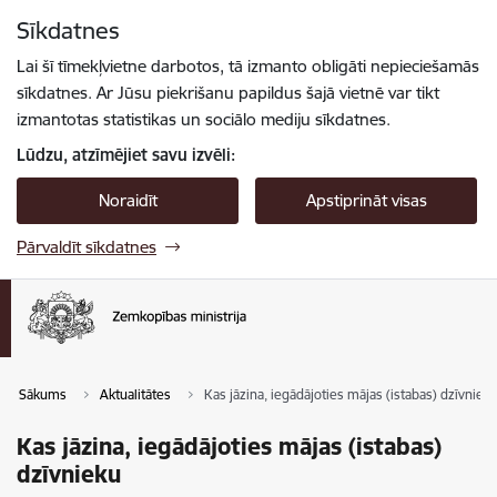
Pāriet uz lapas saturu
Sīkdatnes
Spied
lai meklētu
Enter
Lai šī tīmekļvietne darbotos, tā izmanto obligāti nepieciešamās
sīkdatnes. Ar Jūsu piekrišanu papildus šajā vietnē var tikt
izmantotas statistikas un sociālo mediju sīkdatnes.
Lūdzu, atzīmējiet savu izvēli:
Noraidīt
Apstiprināt visas
Pārvaldīt sīkdatnes
Sākums
Aktualitātes
Kas jāzina, iegādājoties mājas (istabas) dzīvniek
Kas jāzina, iegādājoties mājas (istabas)
dzīvnieku