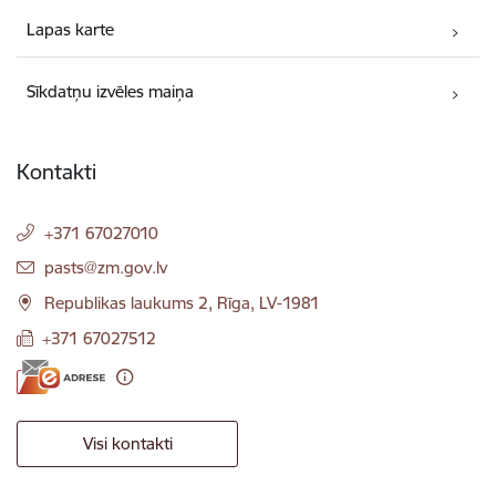
Lapas karte
Sīkdatņu izvēles maiņa
Kontakti
+371 67027010
E-pasts:
pasts@zm.gov.lv
Republikas laukums 2, Rīga, LV-1981
+371 67027512
Visi kontakti