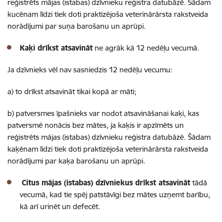
reģistrēts mājas (istabas) dzīvnieku reģistra datubāzē. Šādam
kucēnam līdzi tiek doti
praktizējoša veterinārārsta rakstveida
norādījumi par suņa barošanu un aprūpi.
Kaķi drīkst atsavināt
ne agrāk kā 12 nedēļu vecumā.
Ja dzīvnieks vēl nav sasniedzis 12 nedēļu vecumu:
a) to drīkst atsavināt tikai kopā ar māti;
b) patversmes īpašnieks var nodot atsavināšanai kaķi, kas
patversmē nonācis bez mātes, ja kaķis ir apzīmēts un
reģistrēts mājas (istabas) dzīvnieku reģistra datubāzē. Šādam
kaķēnam līdzi tiek doti
praktizējoša veterinārārsta rakstveida
norādījumi par kaķa barošanu un aprūpi.
Citus mājas (istabas) dzīvniekus drīkst atsavināt
tādā
vecumā, kad tie spēj patstāvīgi bez mātes uzņemt barību,
kā arī urinēt un defecēt.