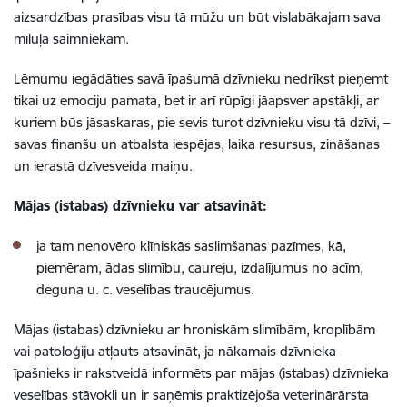
aizsardzības prasības visu tā mūžu un būt vislabākajam sava
mīluļa saimniekam.
Lēmumu iegādāties savā īpašumā dzīvnieku nedrīkst pieņemt
tikai uz emociju pamata, bet ir arī rūpīgi jāapsver apstākļi, ar
kuriem būs jāsaskaras, pie sevis turot dzīvnieku visu tā dzīvi, –
savas finanšu un atbalsta iespējas, laika resursus, zināšanas
un ierastā dzīvesveida maiņu.
Mājas (istabas) dzīvnieku var atsavināt:
ja tam nenovēro klīniskās saslimšanas pazīmes, kā,
piemēram, ādas slimību, caureju, izdalījumus no acīm,
deguna u. c. veselības traucējumus.
Mājas (istabas) dzīvnieku ar hroniskām slimībām, kroplībām
vai patoloģiju atļauts atsavināt, ja nākamais dzīvnieka
īpašnieks ir rakstveidā informēts par mājas (istabas) dzīvnieka
veselības stāvokli un ir saņēmis praktizējoša veterinārārsta