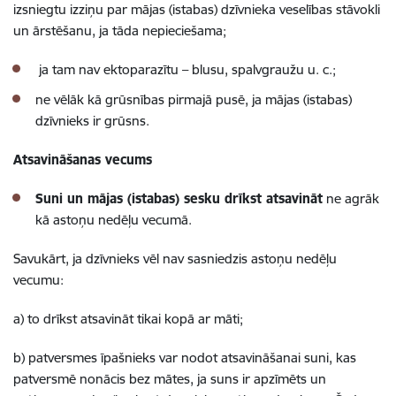
izsniegtu izziņu par mājas (istabas) dzīvnieka veselības stāvokli
un ārstēšanu, ja tāda nepieciešama;
ja tam nav ektoparazītu – blusu, spalvgraužu u. c.;
ne vēlāk kā grūsnības pirmajā pusē, ja mājas (istabas)
dzīvnieks ir grūsns.
Atsavināšanas vecums
Suni un mājas (istabas) sesku
drīkst atsavināt
ne agrāk
kā astoņu nedēļu vecumā.
Savukārt, ja dzīvnieks vēl nav sasniedzis astoņu nedēļu
vecumu:
a) to drīkst atsavināt tikai kopā ar māti;
b) patversmes īpašnieks var nodot atsavināšanai suni, kas
patversmē nonācis bez mātes, ja suns ir apzīmēts un