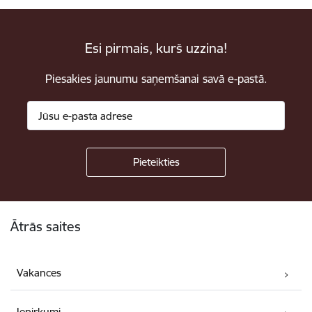
Esi pirmais, kurš uzzina!
Piesakies jaunumu saņemšanai savā e-pastā.
Kājene
Ātrās saites
Vakances
Iepirkumi