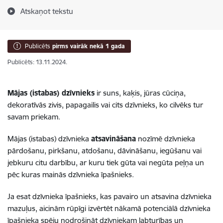
Atskaņot tekstu
Publicēts
pirms vairāk nekā 1 gada
Publicēts: 13.11.2024.
Mājas (istabas) dzīvnieks
ir suns, kaķis, jūras cūciņa,
dekoratīvās zivis, papagailis vai cits dzīvnieks,
ko cilvēks tur
savam priekam.
Mājas (istabas) dzīvnieka
atsavināšana
nozīmē dzīvnieka
pārdošanu, pirkšanu, atdošanu, dāvināšanu, iegūšanu vai
jebkuru citu darbību, ar kuru tiek gūta vai negūta peļņa un
pēc kuras mainās dzīvnieka īpašnieks.
Ja esat dzīvnieka īpašnieks, kas pavairo un atsavina dzīvnieka
mazuļus, aicinām rūpīgi izvērtēt nākamā potenciālā dzīvnieka
īpašnieka spēju nodrošināt dzīvniekam labturības un