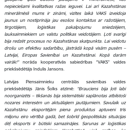
nepieciešami kvalitatīvas ražas ieguvei. Lai arī Kazahstānas
minerālmēsli mums ir zināmi, vizītes laikā VAKS izveidoja
jaunus un nostiprināja jau esošos kontaktus ar ražotājiem,
tirgotājiem, loģistikas pakalpojumu sniedzējiem,
lauksaimniekiem un valstu politikas veidotājiem. Ļoti svarīgi
bija redzēt procesus no Kazahstānas skatpunkta. Lai veidotu
drošu un efektīvu sadarbību, jāstrādā kopā visām pusēm –
Latvijai, Eiropas Savienībai un Kazahstānai. Kopā darām
vairāk!”
norāda kooperatīvās sabiedrības “VAKS” valdes
priekšsēdētājs Indulis Jansons.
Latvijas Piensaimnieku centrālās savienības valdes
priekšsēdētājs Jānis Šolks atzīmē:
“Brauciens bija ļoti labi
noorganizēts – tikšanās bija sistemātiski saplānotas atbilstoši
nozares interesēm un aktuālajiem jautājumiem. Savulaik uz
Kazahstānu eksportējām piena produktus aptuveni trīs
miljonu eiro vērtībā gadā, bet šobrīd ģeopolitiskās situācijas
dēļ eksports ir būtiski samazinājies. Sarunas ar loģistikas