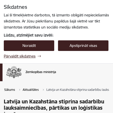
Pāriet uz lapas saturu
Sīkdatnes
Spied
lai meklētu
Enter
Lai šī tīmekļvietne darbotos, tā izmanto obligāti nepieciešamās
sīkdatnes. Ar Jūsu piekrišanu papildus šajā vietnē var tikt
izmantotas statistikas un sociālo mediju sīkdatnes.
Lūdzu, atzīmējiet savu izvēli:
Noraidīt
Apstiprināt visas
Pārvaldīt sīkdatnes
Sākums
Aktualitātes
Latvija un Kazahstāna stiprina sadarbību lauksaim
Latvija un Kazahstāna stiprina sadarbību
lauksaimniecības, pārtikas un loģistikas