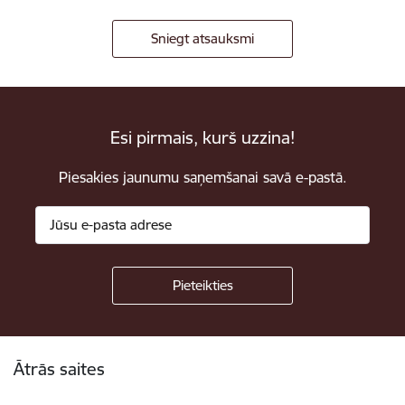
Sniegt atsauksmi
Esi pirmais, kurš uzzina!
Piesakies jaunumu saņemšanai savā e-pastā.
Kājene
Ātrās saites