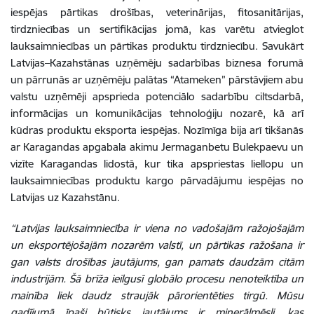
iespējas pārtikas drošības, veterinārijas, fitosanitārijas,
tirdzniecības un sertifikācijas jomā, kas varētu atvieglot
lauksaimniecības un pārtikas produktu tirdzniecību. Savukārt
Latvijas–Kazahstānas uzņēmēju sadarbības biznesa forumā
un pārrunās ar uzņēmēju palātas “Atameken” pārstāvjiem abu
valstu uzņēmēji apsprieda potenciālo sadarbību ciltsdarbā,
informācijas un komunikācijas tehnoloģiju nozarē, kā arī
kūdras produktu eksporta iespējas. Nozīmīga bija arī tikšanās
ar Karagandas apgabala akimu Jermaganbetu Bulekpaevu un
vizīte Karagandas lidostā, kur tika apspriestas liellopu un
lauksaimniecības produktu kargo pārvadājumu iespējas no
Latvijas uz Kazahstānu.
“Latvijas lauksaimniecība ir viena no vadošajām ražojošajām
un eksportējošajām nozarēm valstī, un pārtikas ražošana ir
gan valsts drošības jautājums, gan pamats daudzām citām
industrijām. Šā brīža ieilgusī globālo procesu nenoteiktība un
mainība liek daudz straujāk pārorientēties tirgū. Mūsu
gadījumā īpaši būtisks jautājums ir minerālmēsli, kas