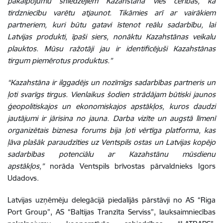
pakalpojumu sniedzējiem Kazahstānā vieš cerības, ka
tirdzniecību varētu atjaunot. Tikāmies arī ar vairākiem
partneriem, kuri būtu gatavi īstenot reālu sadarbību, lai
Latvijas produkti, īpaši siers, nonāktu Kazahstānas veikalu
plauktos. Mūsu ražotāji jau ir identificējuši Kazahstānas
tirgum piemērotus produktus.”
“Kazahstāna ir ilggadējs un nozīmīgs sadarbības partneris un
ļoti svarīgs tirgus. Vienlaikus šodien strādājam būtiski jaunos
ģeopolitiskajos un ekonomiskajos apstākļos, kuros daudzi
jautājumi ir jārisina no jauna. Darba vizīte un augstā līmenī
organizētais biznesa forums bija ļoti vērtīga platforma, kas
ļāva plašāk paraudzīties uz Ventspils ostas un Latvijas kopējo
sadarbības potenciālu ar Kazahstānu mūsdienu
apstākļos,”
norāda Ventspils brīvostas pārvaldnieks Igors
Udadovs.
Latvijas uzņēmēju delegācijā piedalījās pārstāvji no AS “Riga
Port Group”, AS “Baltijas Tranzīta Serviss”, lauksaimniecības