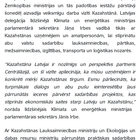
Zemkopības ministrijas un tās padotības iestāžu pārstāvji
šonedēļ aizvadīja veiksmīgu darba vizīti Kazahstānā. Latvijas
delegācija līdzšinējā Klimata un enerģētikas ministrijas
parlamentārā sekretāra Jāņa Irbes vadībā tikās ar
Kazahstānas uzņēmējiem un amatpersonām, lai stiprinātu
abu valstu sadarbību lauksaimniecības, pārtikas,
mežsaimniecības, izglītības, transporta un loģistikas nozarēs.
“Kazahstāna Latvijai ir nozīmīgs un perspektīvs partneris
Centrālāzijā, un šī vizīte apliecināja, ka mūsu uzņēmējiem ir
konkrēti mērķi Kazahstānas tirgum. Esmu pārliecināts, ka
turpmākais dialogs un abu pušu ieinteresētība ļaus
pārrunātās ieceres pārvērst sadarbības projektos, kas
stiprinās ekonomiskās saites starp Latviju un Kazahstānu,”
norāda līdzšinējais Klimata un enerģētikas ministrijas
parlamentārais sekretārs Jānis Irbe.
Ar Kazahstānas Lauksaimniecības ministriju un Ekoloģijas un
dabas resursu ministriju pārrunātas praktiskas sadarbības