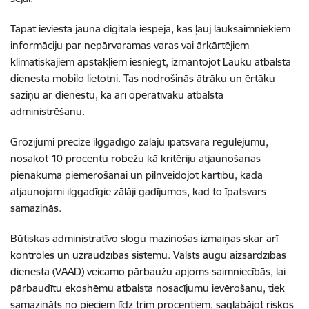
Tāpat ieviesta jauna digitāla iespēja, kas ļauj lauksaimniekiem
informāciju par nepārvaramas varas vai ārkārtējiem
klimatiskajiem apstākļiem iesniegt, izmantojot Lauku atbalsta
dienesta mobilo lietotni. Tas nodrošinās ātrāku un ērtāku
saziņu ar dienestu, kā arī operatīvāku atbalsta
administrēšanu.
Grozījumi precizē ilggadīgo zālāju īpatsvara regulējumu,
nosakot 10 procentu robežu kā kritēriju atjaunošanas
pienākuma piemērošanai un pilnveidojot kārtību, kādā
atjaunojami ilggadīgie zālāji gadījumos, kad to īpatsvars
samazinās.
Būtiskas administratīvo slogu mazinošas izmaiņas skar arī
kontroles un uzraudzības sistēmu. Valsts augu aizsardzības
dienesta (VAAD) veicamo pārbaužu apjoms saimniecībās, lai
pārbaudītu ekoshēmu atbalsta nosacījumu ievērošanu, tiek
samazināts no pieciem līdz trim procentiem, saglabājot riskos