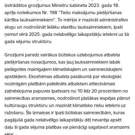
izstrādātos grozījumus Ministru kabineta 2023. gada 18.
aprīļa noteikumos Nr. 198 “Tiešo maksājumu piešķiršanas
kārtība lauksaimniekiem”. To mērķis ir mazināt administratīvo
slogu un nodrošināt lielāku elastību lauksaimniekiem, īpaši
ņemot vērā 2025. gada nelabvēlīgo laikapstākļu ietekmi uz šā
gada sējumu struktūru.
Grozījumi paredz vairākus būtiskus uzlabojumus atbalsta
piešķiršanas nosacījumos, kas ļauj lauksaimniekiem labāk
pielāgoties mainīgajiem klimatiskajiem un saimnieciskajiem
apstākļiem. Ekoshēmas atbalsta pasākumā par ekoloģiski
nozīmīgām platībām palielināts atbalstam attiecināmais
zaļmēslojuma papuves īpatsvars no 10 līdz 20 procentiem no
saimniecības aramzemes, nodrošinot plašākas iespējas plānot
kultūraugu struktūru un mazināt klimatisko risku ietekmi uz
ražošanu. Šīs izmaiņas ir īpaši būtiskas saimniecībām, kuras
pagājušā gada nelabvēlīgo laikapstākļu dēļ nevarēja apsēt
daļu šī gada sējuma platības vai pienācīgi sagatavot aramzemi
sējai.