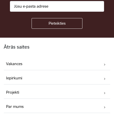
Kājene
Ātrās saites
Vakances
Iepirkumi
Projekti
Par mums