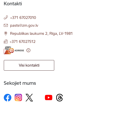
Kontakti
+371 67027010
E-pasts:
pasts@zm.gov.lv
Republikas laukums 2, Rīga, LV-1981
+371 67027512
Visi kontakti
Sekojiet mums