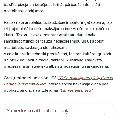
balstītu pieeju un iespēju palielināt pārbaužu intensitāti
neatbilstību gadījumos.
Paplašināta arī platību uzraudzības (monitoringa) sistēma, tajā
iekļaujot plašāku tiešo maksājumu intervenču un ekoshēmu
klāstu. Tas ļauj biežāk izmantot attālinātu datu analīzi,
samazinot fizisko pārbaužu nepieciešamību un uzlabojot
neatbilstību savlaicīgu identificēšanu.
Vienlaikus veikti tehniski precizējumi, tostarp kultūraugu kodu
un pielikumu aktualizācija, dārzeņu kultūraugu saraksta
precizēšana un atsevišķu atbalsta nosacījumu saskaņošana.
Grozījumi noteikumos Nr. 198
“Tiešo maksājumu piešķiršanas
kārtība lauksaimniekiem”
stāsies spēkā nākamajā dienā pēc
publikācijas oficiālajā izdevumā
“Latvijas Vēstnesis”
.
Sabiedrisko attiecību nodaļa