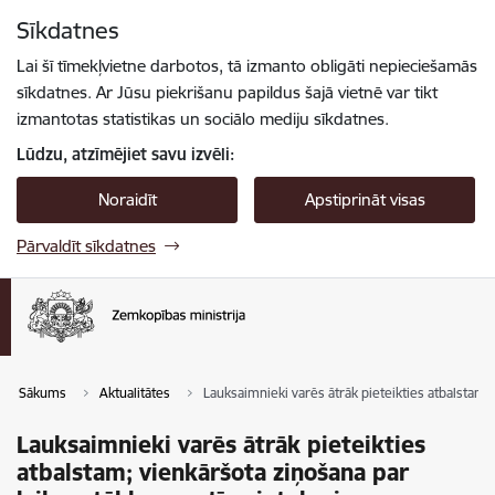
Pāriet uz lapas saturu
Sīkdatnes
Spied
lai meklētu
Enter
Lai šī tīmekļvietne darbotos, tā izmanto obligāti nepieciešamās
sīkdatnes. Ar Jūsu piekrišanu papildus šajā vietnē var tikt
izmantotas statistikas un sociālo mediju sīkdatnes.
Lūdzu, atzīmējiet savu izvēli:
Noraidīt
Apstiprināt visas
Pārvaldīt sīkdatnes
Sākums
Aktualitātes
Lauksaimnieki varēs ātrāk pieteikties atbalstam;
Lauksaimnieki varēs ātrāk pieteikties
atbalstam; vienkāršota ziņošana par