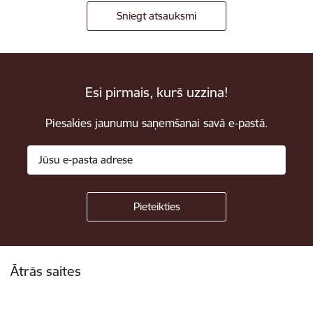
Sniegt atsauksmi
Esi pirmais, kurš uzzina!
Piesakies jaunumu saņemšanai savā e-pastā.
Kājene
Ātrās saites