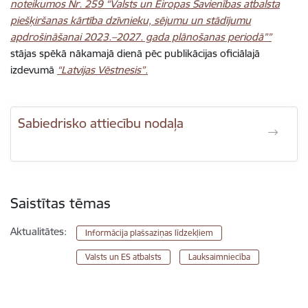
noteikumos Nr. 259 “Valsts un Eiropas Savienības atbalsta
piešķiršanas kārtība dzīvnieku, sējumu un stādījumu
apdrošināšanai 2023.–2027. gada plānošanas periodā””
stājas spēkā nākamajā dienā pēc publikācijas oficiālajā
izdevumā
“Latvijas Vēstnesis”.
Sabiedrisko attiecību nodaļa
Saistītas tēmas
Aktualitātes:
Informācija plašsaziņas līdzekļiem
Valsts un ES atbalsts
Lauksaimniecība