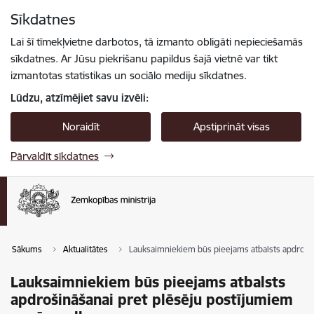
Pāriet uz lapas saturu
Sīkdatnes
Spied
lai meklētu
Enter
Lai šī tīmekļvietne darbotos, tā izmanto obligāti nepieciešamās
sīkdatnes. Ar Jūsu piekrišanu papildus šajā vietnē var tikt
izmantotas statistikas un sociālo mediju sīkdatnes.
Lūdzu, atzīmējiet savu izvēli:
Noraidīt
Apstiprināt visas
Pārvaldīt sīkdatnes
Sākums
Aktualitātes
Lauksaimniekiem būs pieejams atbalsts apdroši
Lauksaimniekiem būs pieejams atbalsts
apdrošināšanai pret plēsēju postījumiem