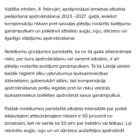
Valdība otrdien, 4. februārī, apstiprinājusi izmaiņas atbalsta
piešķiršanā apdrošināšanai 2023.–2027. gadā, ieviešot
kompensāciju riskam pret savvaļas plēsēju nodarīto kaitējumu
ganāmpulkam un palielinot atbalstu augļu, ogu, dārzeņu un
ilgadīgo stādījumu apdrošināšanai.
Noteikumu grozījumos paredzēts, ka no šā gada attiecināmais
risks, par kura apdrošināšanu var saņemt atbalstu, ir arī
plēsēju nodarītie postījumi ganāmpulkam. Tā kā Latvijā aizvien
biežāk reģistrē vilku uzbrukumus lauksaimniecības
dzīvniekiem, galvenokārt aitām, tad kompensācija
apdrošināšanas polišu iegādei pret šo risku veicinās
lauksaimniekus izvēlēties apdrošināt savus ganāmpulkus.
Pašlaik noteikumos paredzētā atbalsta intensitāte par polisē
iekļautajiem attiecināmajiem riskiem ir 50 procenti no
izmaksām, bet ne vairāk kā 50 eiro par hektāru vai liellopu. Lai
veicinātu augļu, ogu un un dārzeņu audzētājus apdrošināt