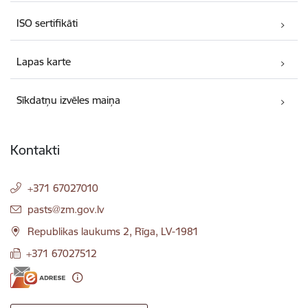
ISO sertifikāti
Lapas karte
Sīkdatņu izvēles maiņa
Kontakti
+371 67027010
E-pasts:
pasts@zm.gov.lv
Republikas laukums 2, Rīga, LV-1981
+371 67027512