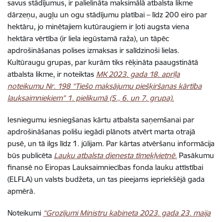
savus stādījumus, ir palielināta maksimālā atbalsta likme
dārzeņu, augļu un ogu stādījumu platībai – līdz 200 eiro par
hektāru, jo minētajiem kutūraugiem ir ļoti augsta viena
hektāra vērtība (ir liela iegūstamā raža), un tāpēc
apdrošināšanas polises izmaksas ir salīdzinoši lielas.
Kultūraugu grupas, par kurām tiks rēķināta paaugstinātā
atbalsta likme, ir noteiktas
MK 2023. gada 18. aprīļa
noteikumu Nr. 198 “Tiešo maksājumu piešķiršanas kārtība
lauksaimniekiem” 1. pielikumā (5., 6. un 7. grupa).
Iesniegumu iesniegšanas kārtu atbalsta saņemšanai par
apdrošināšanas polišu iegādi plānots atvērt marta otrajā
pusē, un tā ilgs līdz 1. jūlijam. Par kārtas atvēršanu informācija
būs publicēta
Lauku atbalsta dienesta tīmekļvietnē.
Pasākumu
finansē no Eiropas Lauksaimniecības fonda lauku attīstībai
(ELFLA) un valsts budžeta, un tas pieejams iepriekšējā gada
apmērā.
Noteikumi
“Grozījumi Ministru kabineta 2023. gada 23. maija