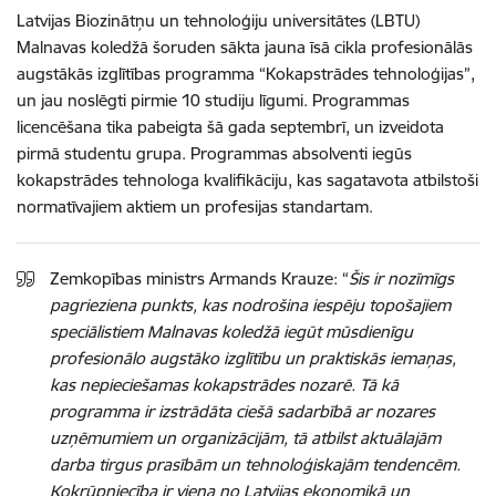
Latvijas Biozinātņu un tehnoloģiju universitātes (LBTU)
Malnavas koledžā šoruden sākta jauna īsā cikla profesionālās
augstākās izglītības programma “Kokapstrādes tehnoloģijas”,
un jau noslēgti pirmie 10 studiju līgumi. Programmas
licencēšana tika pabeigta šā gada septembrī, un izveidota
pirmā studentu grupa. Programmas absolventi iegūs
kokapstrādes tehnologa kvalifikāciju, kas sagatavota atbilstoši
normatīvajiem aktiem un profesijas standartam.
Zemkopības ministrs Armands Krauze: “
Šis ir nozīmīgs
pagrieziena punkts, kas nodrošina iespēju topošajiem
speciālistiem Malnavas koledžā iegūt mūsdienīgu
profesionālo augstāko izglītību un praktiskās iemaņas,
kas nepieciešamas kokapstrādes nozarē. Tā kā
programma ir izstrādāta ciešā sadarbībā ar nozares
uzņēmumiem un organizācijām, tā atbilst aktuālajām
darba tirgus prasībām un tehnoloģiskajām tendencēm.
Kokrūpniecība ir viena no Latvijas ekonomikā un