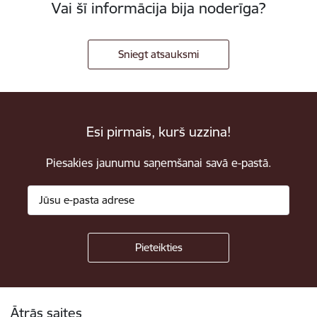
Vai šī informācija bija noderīga?
Sniegt atsauksmi
Esi pirmais, kurš uzzina!
Piesakies jaunumu saņemšanai savā e-pastā.
Kājene
Ātrās saites