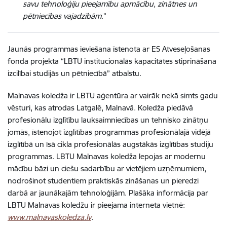
savu tehnoloģiju pieejamību apmācību, zinātnes un
pētniecības vajadzībām
.”
Jaunās programmas ieviešana īstenota ar ES Atveseļošanas
fonda projekta “LBTU institucionālās kapacitātes stiprināšana
izcilībai studijās un pētniecībā” atbalstu.
Malnavas koledža ir LBTU aģentūra ar vairāk nekā simts gadu
vēsturi, kas atrodas Latgalē, Malnavā. Koledža piedāvā
profesionālu izglītību lauksaimniecības un tehnisko zinātņu
jomās, īstenojot izglītības programmas profesionālajā vidējā
izglītībā un īsā cikla profesionālās augstākās izglītības studiju
programmas. LBTU Malnavas koledža lepojas ar modernu
mācību bāzi un ciešu sadarbību ar vietējiem uzņēmumiem,
nodrošinot studentiem praktiskās zināšanas un pieredzi
darbā ar jaunākajām tehnoloģijām. Plašāka informācija par
LBTU Malnavas koledžu ir pieejama interneta vietnē:
www.malnavaskoledza.lv
.