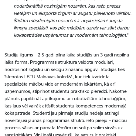
nodarbinātībā nozīmīgām nozarēm, kas ražo preces
vietējam un eksporta tirgum ar augstu pievienoto vērtību.
Šādām mūsdienīgām nozarēm ir nepieciešami augsta
līmeņa speciālisti, kas pēc mācībām uzreiz var sākt darbu
kokapstrādes uzņēmumos ar modernām tehnoloģijām
.”
Studiju ilgums – 2,5 gadi pilna laika studijās un 3 gadi nepilna
laika formā. Programmas struktūra veidota modulāri,
nodrošinot loģisku un secīgu zināšanu apguvi. Studijas tiek
īstenotas LBTU Malnavas koledžā, kur tiek izveidota
specializēta mācību vide ar modernām iekārtām, kā arī
uzņēmumos, stiprinot studentu praktisko pieredzi. Nākotnē
plānots papildināt aprīkojumu ar robotizētām tehnoloģijām,
kas ļaus vēl vairāk attīstīt studentu kompetences modernajā
kokapstrādē. Studenti jau pirmajā studiju nedēļā atzinīgi
novērtējuši jaunās programmas strukturēto pieeju – mācību
process sākas ar pamata tēmām un soli pa solim virzās uz
sarežģītākām. Viņi īpaši uzsvēruši, ka saturs ir praktiski