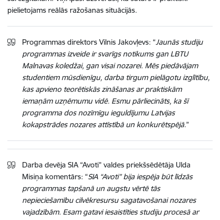
pielietojams reālās ražošanas situācijās.
Programmas direktors Vilnis Jakovļevs: “
Jaunās studiju
programmas izveide ir svarīgs notikums gan LBTU
Malnavas koledžai, gan visai nozarei. Mēs piedāvājam
studentiem mūsdienīgu, darba tirgum pielāgotu izglītību,
kas apvieno teorētiskās zināšanas ar praktiskām
iemaņām uzņēmumu vidē. Esmu pārliecināts, ka šī
programma dos nozīmīgu ieguldījumu Latvijas
kokapstrādes nozares attīstībā un konkurētspējā
.”
Darba devēja SIA “Avoti” valdes priekšsēdētāja Ulda
Misiņa komentārs: “
SIA “Avoti” bija iespēja būt līdzās
programmas tapšanā un augstu vērtē tās
nepieciešamību cilvēkresursu sagatavošanai nozares
vajadzībām. Esam gatavi iesaistīties studiju procesā ar