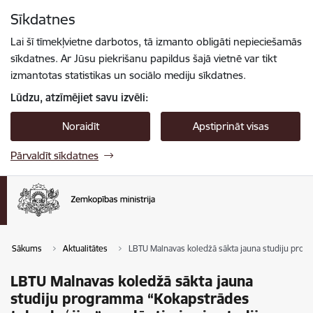
Pāriet uz lapas saturu
Sīkdatnes
Spied
lai meklētu
Enter
Lai šī tīmekļvietne darbotos, tā izmanto obligāti nepieciešamās
sīkdatnes. Ar Jūsu piekrišanu papildus šajā vietnē var tikt
izmantotas statistikas un sociālo mediju sīkdatnes.
Lūdzu, atzīmējiet savu izvēli:
Noraidīt
Apstiprināt visas
Pārvaldīt sīkdatnes
Sākums
Aktualitātes
LBTU Malnavas koledžā sākta jauna studiju progr
LBTU Malnavas koledžā sākta jauna
studiju programma “Kokapstrādes