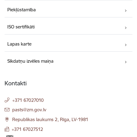
Piekļūstamība
ISO sertifikāti
Lapas karte
Sīkdatņu izvēles maiņa
Kontakti
+371 67027010
E-pasts:
pasts@zm.gov.lv
Republikas laukums 2, Rīga, LV-1981
+371 67027512