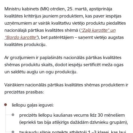
Ministru kabinets (MK) otrdien, 25. martā, apstiprināja
kvalitātes kritērijus jauniem produktiem, kas paver iespējas
uzņēmumiem ar vairāk kvalitatīvu vietējo produktu piedalīties
nacionālajā pārtikas kvalitātes shēmā (
“Zaļā karotīte” un
“Bordo karotīte”
), bet patērētājiem – saņemt vietējo augstas
kvalitātes produkciju.
Ar grozījumiem ir paplašināts nacionālās pārtikas kvalitātes
shēmas produktu skaits, dodot iespēju sertificēt meža ogas
un saldētu augļu un ogu produkciju.
Vairākiem nacionālās pārtikas kvalitātes shēmas produktiem ir
precizētas prasības:
liellopu gaļas ieguvei:
precizēts liellopu kaušanas vecums līdz 30 mēnešiem
(iepriekš tas bija atšķirīgs dažādām dzīvnieku grupām),
taukaudu slānis noteikts atbilstoši 1.–3 klasei, kas ļauj