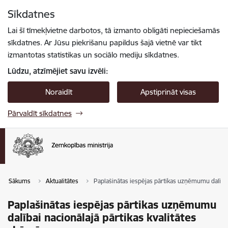
Pāriet uz lapas saturu
Sīkdatnes
Spied
lai meklētu
Enter
Lai šī tīmekļvietne darbotos, tā izmanto obligāti nepieciešamās
sīkdatnes. Ar Jūsu piekrišanu papildus šajā vietnē var tikt
izmantotas statistikas un sociālo mediju sīkdatnes.
Lūdzu, atzīmējiet savu izvēli:
Noraidīt
Apstiprināt visas
Pārvaldīt sīkdatnes
Sākums
Aktualitātes
Paplašinātas iespējas pārtikas uzņēmumu dalībai
Paplašinātas iespējas pārtikas uzņēmumu
dalībai nacionālajā pārtikas kvalitātes