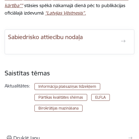
kārtība””
stāsies spēkā nākamajā dienā pēc to publikācijas
oficiālajā izdevumā
“Latvijas Vēstnesis”.
Sabiedrisko attiecību nodaļa
Saistītas tēmas
Aktualitātes:
Informācija plašsaziņas līdzekļiem
Pārtikas kvalitātes shēmas
ELFLA
Birokrātijas mazināšana
Drukāt lapu