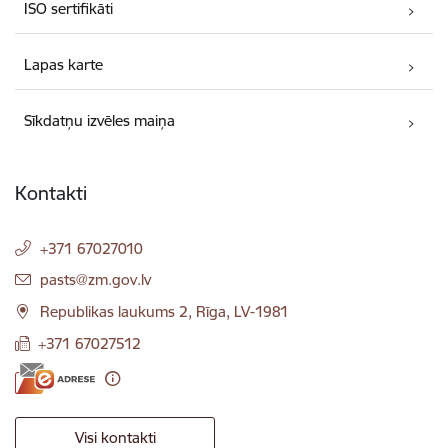
ISO sertifikāti
Lapas karte
Sīkdatņu izvēles maiņa
Kontakti
+371 67027010
E-pasts:
pasts@zm.gov.lv
Republikas laukums 2, Rīga, LV-1981
+371 67027512
Visi kontakti