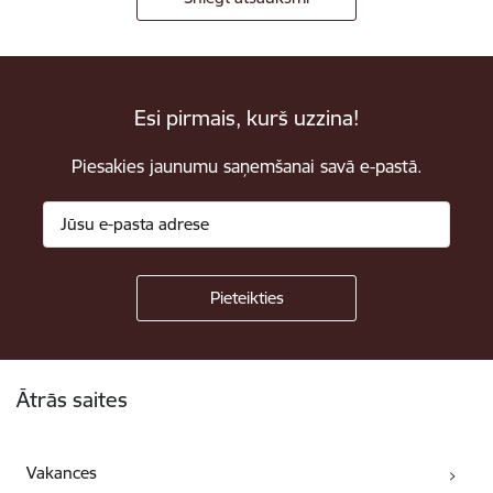
Esi pirmais, kurš uzzina!
Piesakies jaunumu saņemšanai savā e-pastā.
Kājene
Ātrās saites
Vakances