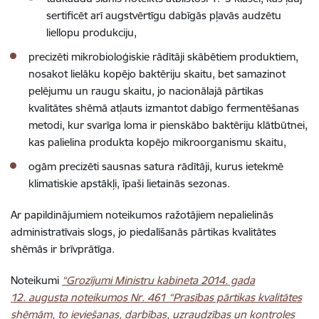
sertificēt arī augstvērtīgu dabīgās pļavās audzētu
liellopu produkciju,
precizēti mikrobioloģiskie rādītāji skābētiem produktiem,
nosakot lielāku kopējo baktēriju skaitu, bet samazinot
pelējumu un raugu skaitu, jo nacionālajā pārtikas
kvalitātes shēmā atļauts izmantot dabīgo fermentēšanas
metodi, kur svarīga loma ir pienskābo baktēriju klātbūtnei,
kas palielina produkta kopējo mikroorganismu skaitu,
ogām precizēti sausnas satura rādītāji, kurus ietekmē
klimatiskie apstākļi, īpaši lietainās sezonas.
Ar papildinājumiem noteikumos ražotājiem nepalielinās
administratīvais slogs, jo piedalīšanās pārtikas kvalitātes
shēmās ir brīvprātīga.
Noteikumi
“Grozījumi Ministru kabineta 2014. gada
12. augusta noteikumos Nr. 461 “Prasības pārtikas kvalitātes
shēmām, to ieviešanas, darbības, uzraudzības un kontroles