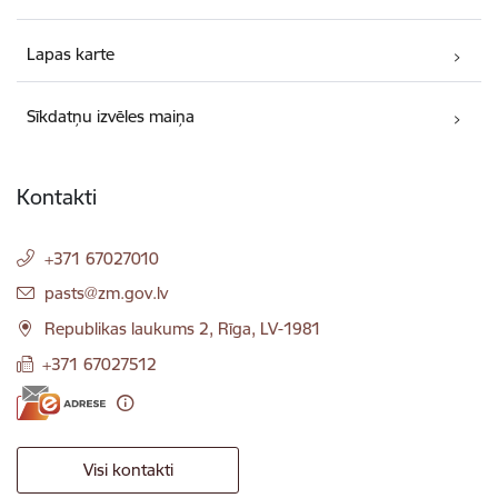
Lapas karte
Sīkdatņu izvēles maiņa
Kontakti
+371 67027010
E-pasts:
pasts@zm.gov.lv
Republikas laukums 2, Rīga, LV-1981
+371 67027512
Visi kontakti