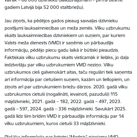
gadiem Latvijā bija 52 000 staltbriežu).
Jau ziņots, ka pēdējos gados pieaug savvaļas dzīvnieku
postījumi lauksaimniecības un meža zemēs. Vilku uzbrukumu
skaits lauksaimniecības dzīvniekiem un suņiem, par kuriem
Valsts meža dienests (VMD) ir saņēmis un pārbaudījis
informāciju, pēdējo piecu gadu laikā ir būtiski pieaudzis.
Faktiskais vilku uzbrukumu skaits visticamāk ir lielāks, jo daļa
iedzīvotāju par vilku uzbrukumiem VMD neziņo. Vilku
uzbrukumos cieš galvenokārt aitas, taču regulāri tiek saņemta
arī informācija par cietušiem suņiem, kazām un liellopiem, un
ziņots arī par uzbrukumiem briežu dārzos. 2020. gadā vilku
uzbrukumos cietuši (nogalināti, ievainoti, pazuduši) 115
mājdzīvnieki, 2021. gadā – 182, 2022. gadā – 497, 2023.
gadā – 597, 2024. gadā – 336 mājdzīvnieki. Savukārt 2025.
gadā līdz šim brīdim VMD ir pārbaudījis informāciju par 14
vilku uzbrukumiem, kuros cietuši 33 mājdzīvnieki.
Plašāka informācija par lietotni “Mednis” pieejama VMD