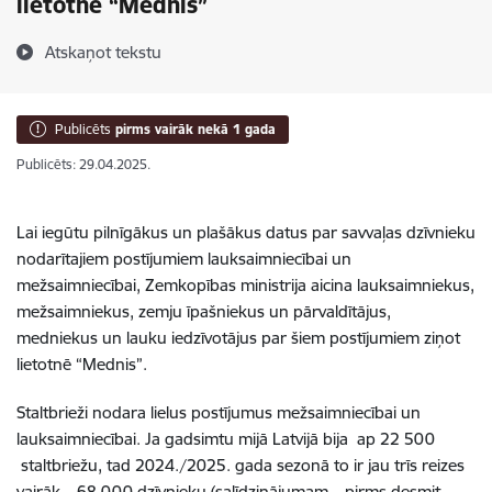
lietotnē “Mednis”
Atskaņot tekstu
Publicēts
pirms vairāk nekā 1 gada
Publicēts: 29.04.2025.
Lai iegūtu pilnīgākus un plašākus datus par savvaļas dzīvnieku
nodarītajiem postījumiem lauksaimniecībai un
mežsaimniecībai, Zemkopības ministrija aicina lauksaimniekus,
mežsaimniekus, zemju īpašniekus un pārvaldītājus,
medniekus un lauku iedzīvotājus par šiem postījumiem ziņot
lietotnē “Mednis”.
Staltbrieži nodara lielus postījumus mežsaimniecībai un
lauksaimniecībai. Ja gadsimtu mijā Latvijā bija ap 22 500
staltbriežu, tad 2024./2025. gada sezonā to ir jau trīs reizes
vairāk – 68 000 dzīvnieku (salīdzinājumam – pirms desmit