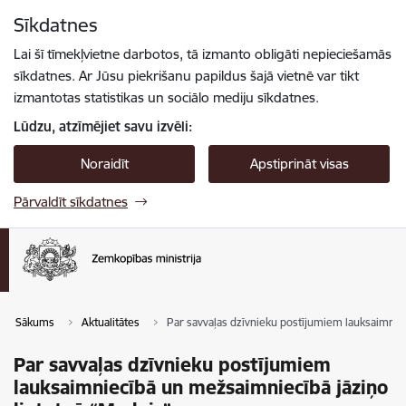
Pāriet uz lapas saturu
Sīkdatnes
Spied
lai meklētu
Enter
Lai šī tīmekļvietne darbotos, tā izmanto obligāti nepieciešamās
sīkdatnes. Ar Jūsu piekrišanu papildus šajā vietnē var tikt
izmantotas statistikas un sociālo mediju sīkdatnes.
Lūdzu, atzīmējiet savu izvēli:
Noraidīt
Apstiprināt visas
Pārvaldīt sīkdatnes
Sākums
Aktualitātes
Par savvaļas dzīvnieku postījumiem lauksaimnie
Par savvaļas dzīvnieku postījumiem
lauksaimniecībā un mežsaimniecībā jāziņo