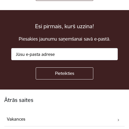
Esi pirmais, kurš uzzina!
Piesakies jaunumu saņemšanai savā e-pastā.
Kājene
Ātrās saites
Vakances