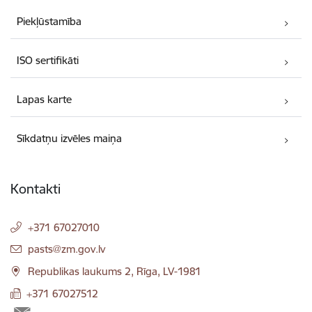
Piekļūstamība
ISO sertifikāti
Lapas karte
Sīkdatņu izvēles maiņa
Kontakti
+371 67027010
E-pasts:
pasts@zm.gov.lv
Republikas laukums 2, Rīga, LV-1981
+371 67027512