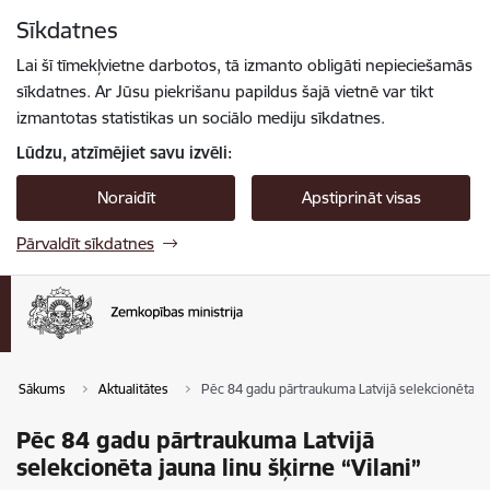
Pāriet uz lapas saturu
Sīkdatnes
Spied
lai meklētu
Enter
Lai šī tīmekļvietne darbotos, tā izmanto obligāti nepieciešamās
sīkdatnes. Ar Jūsu piekrišanu papildus šajā vietnē var tikt
izmantotas statistikas un sociālo mediju sīkdatnes.
Lūdzu, atzīmējiet savu izvēli:
Noraidīt
Apstiprināt visas
Pārvaldīt sīkdatnes
Sākums
Aktualitātes
Pēc 84 gadu pārtraukuma Latvijā selekcionēta jau
Pēc 84 gadu pārtraukuma Latvijā
selekcionēta jauna linu šķirne “Vilani”