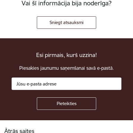
Vai šī informācija bija noderīga?
Sniegt atsauksmi
Esi pirmais, kurš uzzina!
Piesakies jaunumu saņemšanai savā e-pastā.
Kājene
Ātrās saites