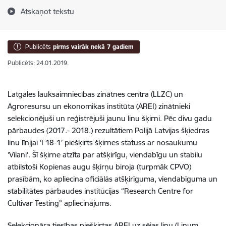
Atskaņot tekstu
Publicēts
pirms vairāk nekā 7 gadiem
Publicēts: 24.01.2019.
Latgales lauksaimniecības zinātnes centra (LLZC) un
Agroresursu un ekonomikas institūta (AREI) zinātnieki
selekcionējuši un reģistrējuši jaunu linu šķirni. Pēc divu gadu
pārbaudes (2017.- 2018.) rezultātiem Polijā Latvijas šķiedras
linu līnijai ‘I 18-1’ piešķirts šķirnes statuss ar nosaukumu
‘Vilani’. Šī šķirne atzīta par atšķirīgu, viendabīgu un stabilu
atbilstoši Kopienas augu šķirņu biroja (turpmāk CPVO)
prasībām, ko apliecina oficiālās atšķirīguma, viendabīguma un
stabilitātes pārbaudes institūcijas “Research Centre for
Cultivar Testing” apliecinājums.
Selekcionāra tiesības piešķirtas AREI uz sējas linu (Linum