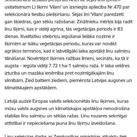
usitatisimum L) šķirni ‘Vilani’ un izsniegta apliecība Nr.470 par
selekcionāra tiesību piešķiršanu. Sējas lini ‘Vilani’ paredzēti
gan šķiedras, gan sēklu ražošanai. Zinātnieku mērķis bija radīt
linu šķirni, kas ir vidēji agrīna, tās veģetācijas periods ir 83
dienas. Kvalitatīvu stiebriņu iegūšanai lielāka nozīme ir
šķirnēm ar īsāku veģetācijas periodu, kuras var novākt
agrākos termiņos, kad ir labvēlīgāki laika apstākļi linu salmiņu
tilināšanai. Novērtējot šķirnes ražības līmeni, secināts, ka tā ir
augsta – iegūta vidēji 7.72 t ha-1 salmiņu raža. Ir laba veldres
izturība un mazāka ieņēmība pret nozīmīgākajām linu
slimībām. Zied baltiem ziediem, piemērota Latvijas augsnes un
klimatiskajiem apstākļiem.
Latvijā audzē Eiropas valstīs selekcionētās linu šķirnes, kuras
mūsu valsts augsnes un klimatiskajos apstākļos nenodrošina
stabilas linu salmiņu un sēklas ražas. Linu nozares sekmīgai
attīstībai ir nepieciešama jauna linu šķirņu izveidošana.
Linu selekcijas darbs ar Zemkopības ministrijas atbalstu tiek