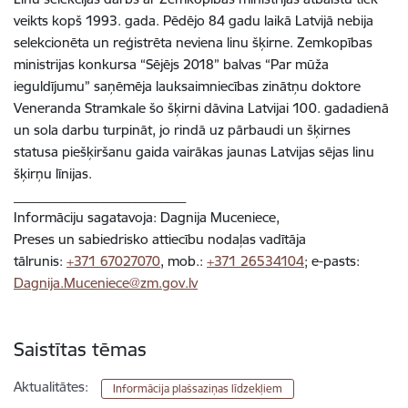
veikts kopš 1993. gada. Pēdējo 84 gadu laikā Latvijā nebija
selekcionēta un reģistrēta neviena linu šķirne. Zemkopības
ministrijas konkursa “Sējējs 2018” balvas “Par mūža
ieguldījumu” saņēmēja lauksaimniecības zinātņu doktore
Veneranda Stramkale šo šķirni dāvina Latvijai 100. gadadienā
un sola darbu turpināt, jo rindā uz pārbaudi un šķirnes
statusa piešķiršanu gaida vairākas jaunas Latvijas sējas linu
šķirņu līnijas.
___________________________
Informāciju sagatavoja: Dagnija Muceniece,
Preses un sabiedrisko attiecību nodaļas vadītāja
tālrunis:
+371 67027070
, mob.:
+371 26534104
; e-pasts:
Dagnija.Muceniece@zm.gov.lv
Saistītas tēmas
Aktualitātes:
Informācija plašsaziņas līdzekļiem