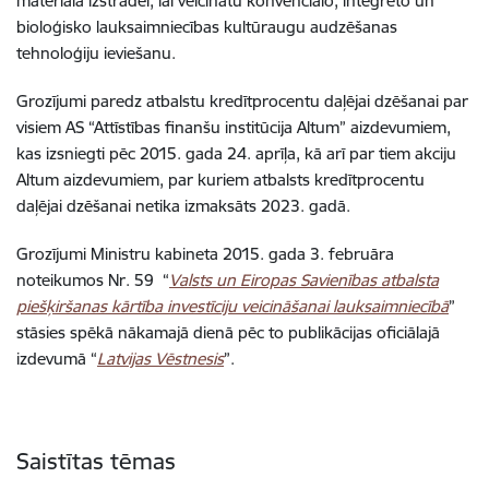
materiāla izstrādei, lai veicinātu konvenciālo, integrēto un
bioloģisko lauksaimniecības kultūraugu audzēšanas
tehnoloģiju ieviešanu.
Grozījumi paredz atbalstu kredītprocentu daļējai dzēšanai par
visiem AS “Attīstības finanšu institūcija Altum” aizdevumiem,
kas izsniegti pēc 2015. gada 24. aprīļa, kā arī par tiem akciju
Altum aizdevumiem, par kuriem atbalsts kredītprocentu
daļējai dzēšanai netika izmaksāts 2023. gadā.
Grozījumi Ministru kabineta 2015. gada 3. februāra
noteikumos Nr. 59 “
Valsts un Eiropas Savienības atbalsta
piešķiršanas kārtība investīciju veicināšanai lauksaimniecībā
”
stāsies spēkā nākamajā dienā pēc to publikācijas oficiālajā
izdevumā “
Latvijas Vēstnesis
”.
Saistītas tēmas