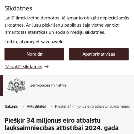
Pāriet uz lapas saturu
Sīkdatnes
Spied
lai meklētu
Enter
Lai šī tīmekļvietne darbotos, tā izmanto obligāti nepieciešamās
sīkdatnes. Ar Jūsu piekrišanu papildus šajā vietnē var tikt
izmantotas statistikas un sociālo mediju sīkdatnes.
Lūdzu, atzīmējiet savu izvēli:
Noraidīt
Apstiprināt visas
Pārvaldīt sīkdatnes
Sākums
Aktualitātes
Piešķir 34 miljonus eiro atbalstu lauksaimniecība
Piešķir 34 miljonus eiro atbalstu
lauksaimniecības attīstībai 2024. gadā