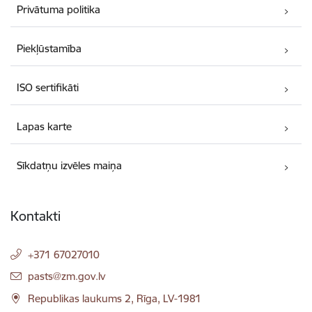
Privātuma politika
Piekļūstamība
ISO sertifikāti
Lapas karte
Sīkdatņu izvēles maiņa
Kontakti
+371 67027010
E-pasts:
pasts@zm.gov.lv
Republikas laukums 2, Rīga, LV-1981