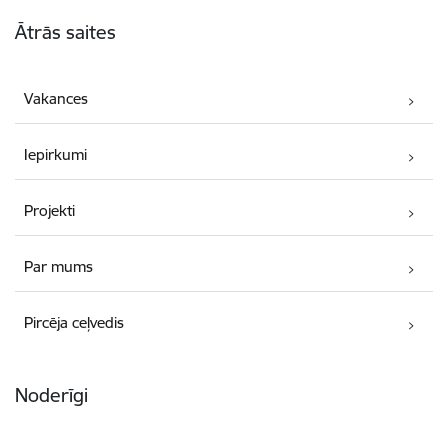
Kājene
Ātrās saites
Vakances
Iepirkumi
Projekti
Par mums
Pircēja ceļvedis
Noderīgi