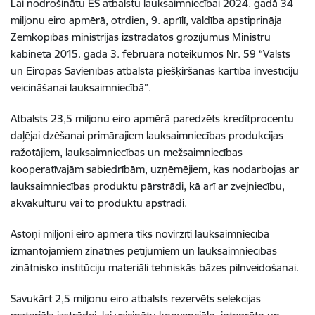
Lai nodrošinātu ES atbalstu lauksaimniecībai 2024. gadā 34
miljonu eiro apmērā, otrdien, 9. aprīlī, valdība apstiprināja
Zemkopības ministrijas izstrādātos grozījumus Ministru
kabineta 2015. gada 3. februāra noteikumos Nr. 59 “Valsts
un Eiropas Savienības atbalsta piešķiršanas kārtība investīciju
veicināšanai lauksaimniecībā”.
Atbalsts 23,5 miljonu eiro apmērā paredzēts kredītprocentu
daļējai dzēšanai primārajiem lauksaimniecības produkcijas
ražotājiem, lauksaimniecības un mežsaimniecības
kooperatīvajām sabiedrībām, uzņēmējiem, kas nodarbojas ar
lauksaimniecības produktu pārstrādi, kā arī ar zvejniecību,
akvakultūru vai to produktu apstrādi.
Astoņi miljoni eiro apmērā tiks novirzīti lauksaimniecībā
izmantojamiem zinātnes pētījumiem un lauksaimniecības
zinātnisko institūciju materiāli tehniskās bāzes pilnveidošanai.
Savukārt 2,5 miljonu eiro atbalsts rezervēts selekcijas