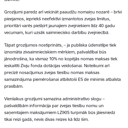
Grozījumi paredz arī veicināt paaudžu nomaiņu nozarē – brīvi
pieejamos, iepriekš neefektīvi izmantotos zvejas limitus,
prioritāri varēs piešķirt jaunajiem zvejniekiem līdz 40 gadu
vecumam, kuri uzsāk saimniecisko darbību zvejniecībā.
Tāpat grozījumos nostiprināts, – ja publiska ūdenstilpe tiek
iznomāta zivsaimnieciskiem mērķiem, pašvaldībai būs
jānodrošina, ka vismaz 10% no kopējās nomas maksas tiek
ieskaitīti Zivju fonda dotācijas veidošanai. Noteikumi arī
precizē nosacījumus zvejas tiesību nomas maksas
samazinājuma piemērošanai atbilstoši ES de minimis atbalsta
prasībām.
Vienlaikus grozījumi samazina administratīvo slogu –
pašvaldībām informācija par zvejas tiesību nomu un
saņemtajiem maksājumiem LZIKIS turpmāk būs jāiesniedz
tikai reizi gadā, nevis divas reizes kā līdz šim.