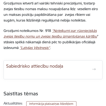
Grozījumos ietverti arī vairāki tehniski precizējumi, tostarp
zvejas tiesību nomas maksu noapaļošana līdz veseliem eiro
un maksas pozīciju papildināšana par zvejas rīkiem vai
sugām, kuras līdzšinējā regulējumā nebija noteiktas.
Grozījumi noteikumos Nr. 918
"Noteikumi par rūpnieciskās
zvejas tiesību nomu un zvejas tiesību izmantošanas kārtību
"
stāsies spēkā nākamajā dienā pēc to publikācijas oficiālajā
izdevumā
"Latvijas Vēstnesis"
.
Sabiedrisko attiecību nodaļa
Saistītas tēmas
Aktualitātes:
Informācija plašsaziņas līdzekļiem