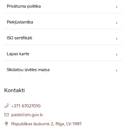
Privātuma politika
Piekļūstamība
ISO sertifikāti
Lapas karte
Sīkdatņu izvēles maiņa
Kontakti
+371 67027010
E-pasts:
pasts@zm.gov.lv
Republikas laukums 2, Rīga, LV-1981