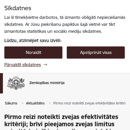
Pāriet uz lapas saturu
Sīkdatnes
Spied
lai meklētu
Enter
Lai šī tīmekļvietne darbotos, tā izmanto obligāti nepieciešamās
sīkdatnes. Ar Jūsu piekrišanu papildus šajā vietnē var tikt
izmantotas statistikas un sociālo mediju sīkdatnes.
Lūdzu, atzīmējiet savu izvēli:
Noraidīt
Apstiprināt visas
Pārvaldīt sīkdatnes
Sākums
Aktualitātes
Pirmo reizi noteikti zvejas efektivitātes kritēriji
Pirmo reizi noteikti zvejas efektivitātes
kritēriji; brīvi pieejamos zvejas limitus