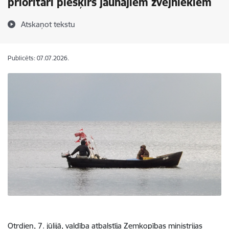
prioritāri piešķirs jaunajiem zvejniekiem
Atskaņot tekstu
Publicēts: 07.07.2026.
Otrdien, 7. jūlijā, valdība atbalstīja Zemkopības ministrijas