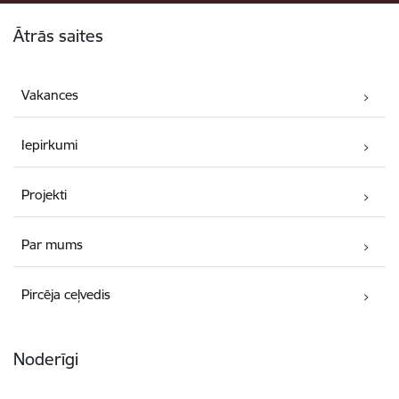
Kājene
Ātrās saites
Vakances
Iepirkumi
Projekti
Par mums
Pircēja ceļvedis
Noderīgi