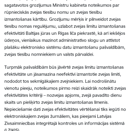
sagatavotos grozījumus Ministru kabineta noteikumos par
rūpnieciskās zvejas tiesību nomu un zvejas tiesību
izmantošanas kārtību. Grozījumu mērķis ir pilnveidot zvejas
tiesību nomas regulējumu, uzlabot zvejas limitu izmantošanas
efektivitāti Baltijas jūras un Rīgas līča piekrastē, kā arī iekšējos
ūdeņos, vienlaikus mazinot administratīvo slogu un attīstot
plašāku elektronisko sistēmu datu izmantošanu pašvaldībām,
zvejas tiesību nomniekiem un valsts pārvaldei.
Turpmāk pašvaldībām būs jāvērtē zvejas limitu izmantošanas
efektivitāte un jāsamazina neefektīvi izmantotie zvejas limiti,
nododot tos sekmīgākajiem zvejniekiem. Lai nodrošinātu
vienotu pieeju, noteikumos pirmo reizi skaidrāk noteikti zvejas
efektivitātes kritēriji – nozvejas apjoms, zvejā pavadīto dienu
skaits un piešķirto zvejas limitu izmantošanas līmenis.
Nepieciešamie dati zvejas efektivitātes vērtēšanai tiks iegūti no
elektroniskajiem zvejas žurnāliem, kas pieejami Latvijas
Zivsaimniecības integrētajā kontroles un informācijas sistēmā
(LZIKIS).