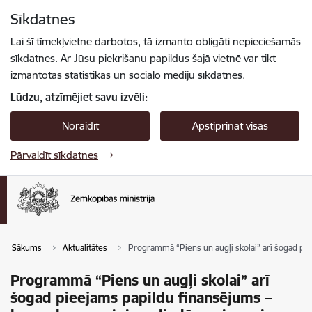
Pāriet uz lapas saturu
Sīkdatnes
Spied
lai meklētu
Enter
Lai šī tīmekļvietne darbotos, tā izmanto obligāti nepieciešamās
sīkdatnes. Ar Jūsu piekrišanu papildus šajā vietnē var tikt
izmantotas statistikas un sociālo mediju sīkdatnes.
Lūdzu, atzīmējiet savu izvēli:
Noraidīt
Apstiprināt visas
Pārvaldīt sīkdatnes
Sākums
Aktualitātes
Programmā “Piens un augļi skolai” arī šogad pi
Programmā “Piens un augļi skolai” arī
šogad pieejams papildu finansējums –