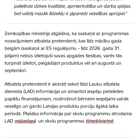
palielinās dzīves kvalitāte, apmierinātība un darba spējas,
bet valstij mazāk līdzekļu ir jāparedz veselības aprūpei
.”
Zemkopības ministrija atgādina, ka saskaņā ar programmas
nosacījumiem atbalsta pretendenti, kas līdz mācību gada
beigām (saskaņā ar ES regulējumu – līdz 2026. gada 31.
jūlijam) nebūs izlietojuši savas apgādes tiesības, varēs tās
turpināt izlietot, piegādājot produktus vēl arī augustā un
septembrī.
Atbalsta pretendenti ir aicināti sekot līdzi Lauku atbalsta
dienesta (LAD) informācijai un izmantot iespēju pieteikties
papildu finansējumam, nodrošinot bērniem iespējami vairāk
veselīgo un gardo Latvijas produktu porciju ilgākā laika
periodā. Plašāka informācija par skolu programmu atrodama
LAD
mājaslapā
un skolu programmas
tīmekļvietnē
.