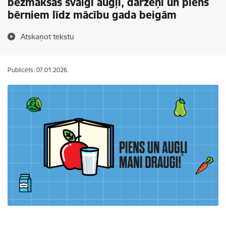
bezmaksas svaigi augļi, dārzeņi un piens
bērniem līdz mācību gada beigām
Atskaņot tekstu
Publicēts: 07.01.2026.