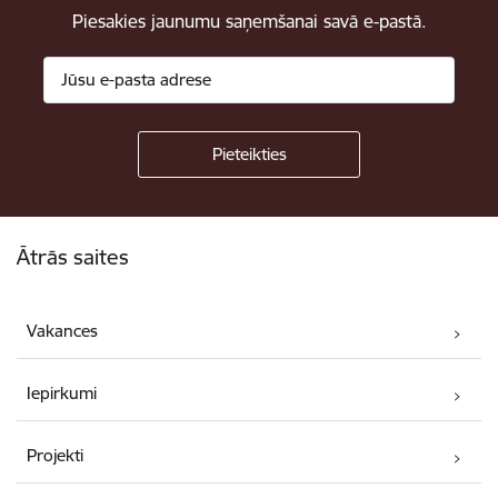
Piesakies jaunumu saņemšanai savā e-pastā.
Kājene
Ātrās saites
Vakances
Iepirkumi
Projekti