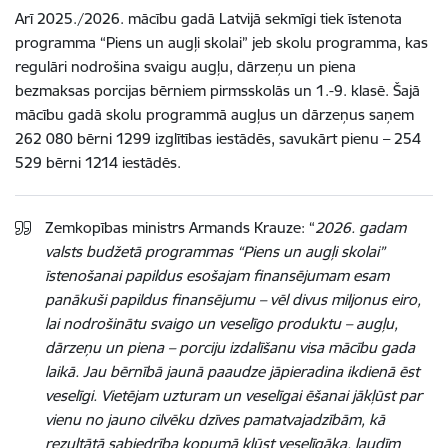
Arī 2025./2026. mācību gadā Latvijā sekmīgi tiek īstenota
programma “Piens un augļi skolai” jeb skolu programma, kas
regulāri nodrošina svaigu augļu, dārzeņu un piena
bezmaksas porcijas bērniem pirmsskolās un 1.-9. klasē. Šajā
mācību gadā skolu programmā augļus un dārzeņus saņem
262 080 bērni 1299 izglītības iestādēs, savukārt pienu – 254
529 bērni 1214 iestādēs.
Zemkopības ministrs Armands Krauze: “
2026. gadam
valsts budžetā programmas “Piens un augļi skolai”
īstenošanai papildus esošajam finansējumam esam
panākuši papildus finansējumu – vēl divus miljonus eiro,
lai nodrošinātu svaigo un veselīgo produktu – augļu,
dārzeņu un piena – porciju izdalīšanu visa mācību gada
laikā. Jau bērnībā jaunā paaudze jāpieradina ikdienā ēst
veselīgi. Vietējam uzturam un veselīgai ēšanai jākļūst par
vienu no jauno cilvēku dzīves pamatvajadzībām, kā
rezultātā sabiedrība kopumā kļūst veselīgāka, ļaudīm