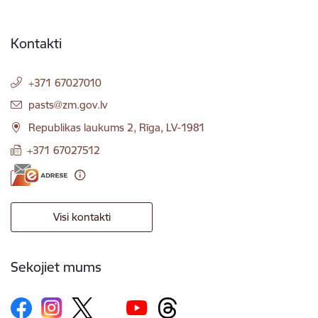
Kontakti
+371 67027010
E-pasts:
pasts@zm.gov.lv
Republikas laukums 2, Rīga, LV-1981
+371 67027512
Visi kontakti
Sekojiet mums