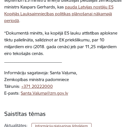
septembrī ES ministru līmeņa diskusijās piedalījās zemkopības
ministrs Kaspars Gerhards, kas
pauda Latvijas nostāju ES
Kopējās Lauksaimniecības politikas plānošanai nākamajā
periodā
.
*Dokumentā minēts, ka kopējā ES lauku attīstības aploksne
tiktu palielināta, salīdzinot ar EK priekšlikumu, par 10
miljardiem eiro (2018. gada cenās) jeb par 11,25 miljardiem
eiro tekošajās cenās.
_____________________________
Informāciju sagatavoja: Santa Vaļuma,
Zemkopības ministra padomniece
Tālrunis:
+371 20222000
E-pasts:
Santa.Valuma@zm.gov.lv
Saistītas tēmas
Aktualitātes:
Informācija plašsaziņas līdzekļiem