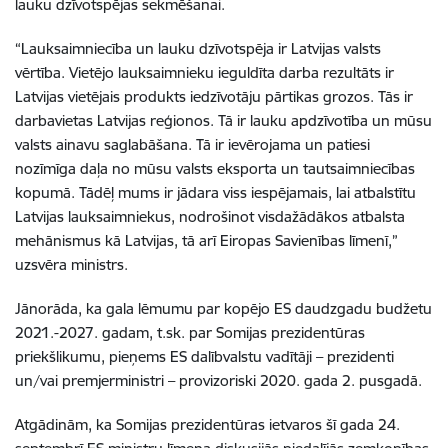
lauku dzīvotspējas sekmēšanai.
“Lauksaimniecība un lauku dzīvotspēja ir Latvijas valsts
vērtība. Vietējo lauksaimnieku ieguldīta darba rezultāts ir
Latvijas vietējais produkts iedzīvotāju pārtikas grozos. Tās ir
darbavietas Latvijas reģionos. Tā ir lauku apdzīvotība un mūsu
valsts ainavu saglabāšana. Tā ir ievērojama un patiesi
nozīmīga daļa no mūsu valsts eksporta un tautsaimniecības
kopumā. Tādēļ mums ir jādara viss iespējamais, lai atbalstītu
Latvijas lauksaimniekus, nodrošinot visdažādākos atbalsta
mehānismus kā Latvijas, tā arī Eiropas Savienības līmenī,”
uzsvēra ministrs.
Jānorāda, ka gala lēmumu par kopējo ES daudzgadu budžetu
2021.-2027. gadam, t.sk. par Somijas prezidentūras
priekšlikumu, pieņems ES dalībvalstu vadītāji – prezidenti
un/vai premjerministri – provizoriski 2020. gada 2. pusgadā.
Atgādinām, ka Somijas prezidentūras ietvaros šī gada 24.