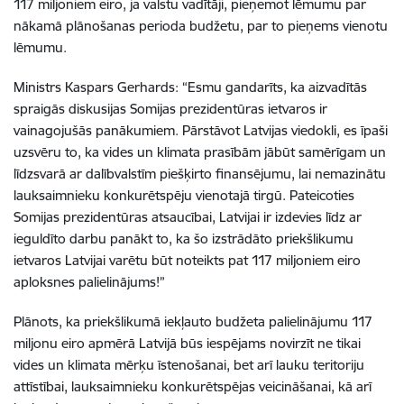
117 miljoniem eiro, ja valstu vadītāji, pieņemot lēmumu par
nākamā plānošanas perioda budžetu, par to pieņems vienotu
lēmumu.
Ministrs Kaspars Gerhards: “Esmu gandarīts, ka aizvadītās
spraigās diskusijas Somijas prezidentūras ietvaros ir
vainagojušās panākumiem. Pārstāvot Latvijas viedokli, es īpaši
uzsvēru to, ka vides un klimata prasībām jābūt samērīgam un
līdzsvarā ar dalībvalstīm piešķirto finansējumu, lai nemazinātu
lauksaimnieku konkurētspēju vienotajā tirgū. Pateicoties
Somijas prezidentūras atsaucībai, Latvijai ir izdevies līdz ar
ieguldīto darbu panākt to, ka šo izstrādāto priekšlikumu
ietvaros Latvijai varētu būt noteikts pat 117 miljoniem eiro
aploksnes palielinājums!”
Plānots, ka priekšlikumā iekļauto budžeta palielinājumu 117
miljonu eiro apmērā Latvijā būs iespējams novirzīt ne tikai
vides un klimata mērķu īstenošanai, bet arī lauku teritoriju
attīstībai, lauksaimnieku konkurētspējas veicināšanai, kā arī