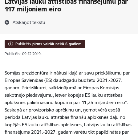
Latvijas lauku attīstības finansējumu par
117 miljoniem eiro
Atskaņot tekstu
Publicēts
pirms vairāk nekā 6 gadiem
Publicēts: 09.12.2019.
Somijas prezidentūra ir nākusi klajā ar savu priekšlikumu par
Eiropas Savienības (ES) daudzgadu budžetu 2021.-2027.
gadam. Priekšlikumi, salīdzinājumā ar Eiropas Komisijas
sākotnējo piedāvājumu, ietver kopējās ES lauku attīstības
aploksnes palielināšanu kopumā par 11,25 miljardiem eiro*.
Saskaņā ar provizorisko aprēķinu un, ņemot vērā esošā
perioda Latvijas lauku attīstības finanšu aploksnes daļu no
kopējās ES lauku attīstības aploksnes, Latvijas lauku attīstības
finansējums 2021.-2027. gadam varētu tikt papildinātas par