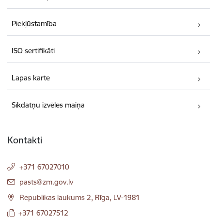
Piekļūstamība
ISO sertifikāti
Lapas karte
Sīkdatņu izvēles maiņa
Kontakti
+371 67027010
E-pasts:
pasts@zm.gov.lv
Republikas laukums 2, Rīga, LV-1981
+371 67027512