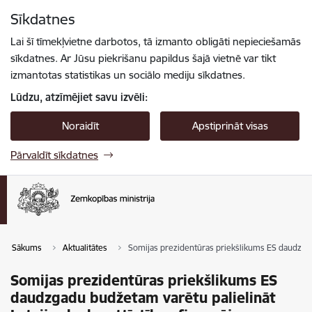
Pāriet uz lapas saturu
Sīkdatnes
Spied
lai meklētu
Enter
Lai šī tīmekļvietne darbotos, tā izmanto obligāti nepieciešamās
sīkdatnes. Ar Jūsu piekrišanu papildus šajā vietnē var tikt
izmantotas statistikas un sociālo mediju sīkdatnes.
Lūdzu, atzīmējiet savu izvēli:
Noraidīt
Apstiprināt visas
Pārvaldīt sīkdatnes
Sākums
Aktualitātes
Somijas prezidentūras priekšlikums ES daudzgadu
Somijas prezidentūras priekšlikums ES
daudzgadu budžetam varētu palielināt