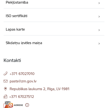
Piekļūstamība
ISO sertifikāti
Lapas karte
Sīkdatņu izvēles maiņa
Kontakti
+371 67027010
E-pasts:
pasts@zm.gov.lv
Republikas laukums 2, Rīga, LV-1981
+371 67027512