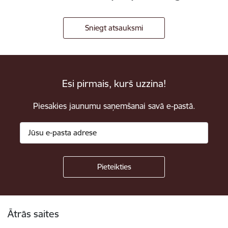
Sniegt atsauksmi
Esi pirmais, kurš uzzina!
Piesakies jaunumu saņemšanai savā e-pastā.
Kājene
Ātrās saites