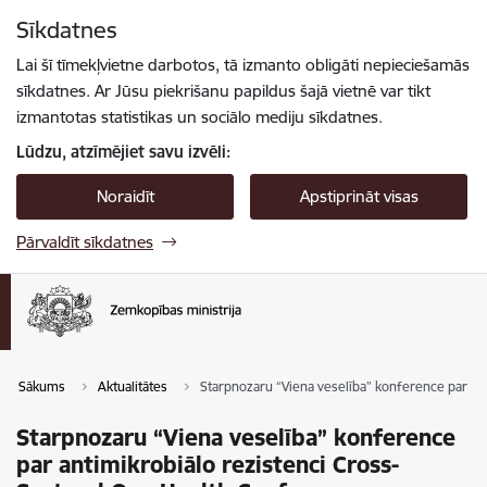
Pāriet uz lapas saturu
Sīkdatnes
Spied
lai meklētu
Enter
Lai šī tīmekļvietne darbotos, tā izmanto obligāti nepieciešamās
sīkdatnes. Ar Jūsu piekrišanu papildus šajā vietnē var tikt
izmantotas statistikas un sociālo mediju sīkdatnes.
Lūdzu, atzīmējiet savu izvēli:
Noraidīt
Apstiprināt visas
Pārvaldīt sīkdatnes
Sākums
Aktualitātes
Starpnozaru “Viena veselība” konference par an
Starpnozaru “Viena veselība” konference
par antimikrobiālo rezistenci Cross-