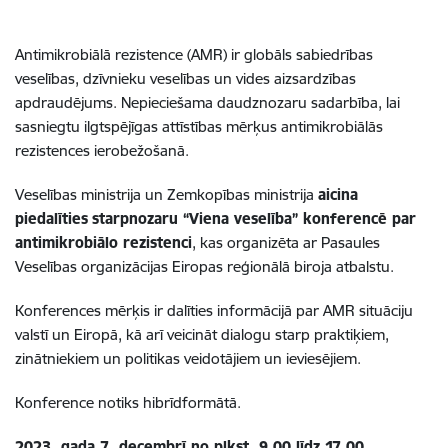
Antimikrobiālā rezistence (AMR) ir globāls sabiedrības
veselības, dzīvnieku veselības un vides aizsardzības
apdraudējums. Nepieciešama daudznozaru sadarbība, lai
sasniegtu ilgtspējīgas attīstības mērķus antimikrobiālās
rezistences ierobežošanā.
Veselības ministrija un Zemkopības ministrija
aicina
piedalīties
starpnozaru “Viena veselība” konferencē par
antimikrobiālo rezistenci
, kas organizēta ar Pasaules
Veselības organizācijas Eiropas reģionālā biroja atbalstu.
Konferences mērķis ir dalīties informācijā par AMR situāciju
valstī un Eiropā, kā arī veicināt dialogu starp praktiķiem,
zinātniekiem un politikas veidotājiem un ieviesējiem.
Konference notiks hibrīdformātā.
2023. gada 7. decembrī no plkst. 9.00 līdz 17.00.