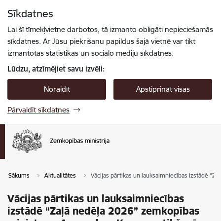
Pāriet uz lapas saturu
Sīkdatnes
Spied
lai meklētu
Enter
Lai šī tīmekļvietne darbotos, tā izmanto obligāti nepieciešamās
sīkdatnes. Ar Jūsu piekrišanu papildus šajā vietnē var tikt
izmantotas statistikas un sociālo mediju sīkdatnes.
Lūdzu, atzīmējiet savu izvēli:
Noraidīt
Apstiprināt visas
Pārvaldīt sīkdatnes
Sākums
Aktualitātes
Vācijas pārtikas un lauksaimniecības izstādē “
Vācijas pārtikas un lauksaimniecības
izstādē “Zaļā nedēļa 2026” zemkopības