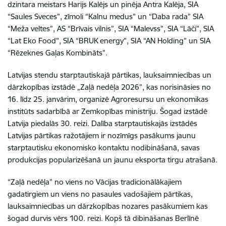
dzintara meistars Harijs Kalējs un pinēja Antra Kalēja, SIA
“Saules Sveces”, zīmoli “Kalnu medus” un “Daba rada” SIA
“Meža veltes”, AS “Brīvais vilnis”, SIA “Malevss”, SIA “Lāči”, SIA
“Lat Eko Food”, SIA “BRUK energy”, SIA “AN Holding” un SIA
“Rēzeknes Gaļas Kombināts”.
Latvijas stendu starptautiskajā pārtikas, lauksaimniecības un
dārzkopības izstādē „Zaļā nedēļa 2026”, kas norisināsies no
16. līdz 25. janvārim, organizē Agroresursu un ekonomikas
institūts sadarbībā ar Zemkopības ministriju. Šogad izstādē
Latvija piedalās 30. reizi. Dalība starptautiskajās izstādēs
Latvijas pārtikas ražotājiem ir nozīmīgs pasākums jaunu
starptautisku ekonomisko kontaktu nodibināšanā, savas
produkcijas popularizēšanā un jaunu eksporta tirgu atrašanā.
“Zaļā nedēļa” no viens no Vācijas tradicionālākajiem
gadatirgiem un viens no pasaules vadošajiem pārtikas,
lauksaimniecības un dārzkopības nozares pasākumiem kas
šogad durvis vērs 100. reizi. Kopš tā dibināšanas Berlīnē