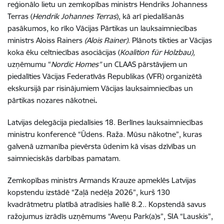
reģionālo lietu un zemkopības ministrs Hendriks Johanness
Terras (
Hendrik Johannes Terras
), kā arī piedalīšanās
pasākumos, ko rīko Vācijas Pārtikas un lauksaimniecības
ministrs Aloiss Rainers
(Alois Rainer)
. Plānots tikties ar Vācijas
koka ēku celtniecības asociācijas (
Koalition für Holzbau),
uzņēmumu “
Nordic Homes
”
un CLAAS pārstāvjiem un
piedalīties Vācijas Federatīvās Republikas (VFR) organizētā
ekskursijā par risinājumiem Vācijas lauksaimniecības un
pārtikas nozares nākotnei
.
Latvijas delegācija piedalīsies 18. Berlīnes lauksaimniecības
ministru konferencē “Ūdens. Raža. Mūsu nākotne”, kuras
galvenā uzmanība pievērsta ūdenim kā visas dzīvības un
saimnieciskās darbības pamatam.
Zemkopības ministrs Armands Krauze apmeklēs Latvijas
kopstendu izstādē “Zaļā nedēļa 2026”, kurš 130
kvadrātmetru platībā atradīsies hallē 8.2.. Kopstendā savus
ražojumus izrādīs uzņēmums “Aveņu Park(a)s”, SIA “Lauskis”,