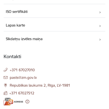
ISO sertifikāti
Lapas karte
Sīkdatņu izvēles maiņa
Kontakti
+371 67027010
E-pasts:
pasts@zm.gov.lv
Republikas laukums 2, Rīga, LV-1981
+371 67027512