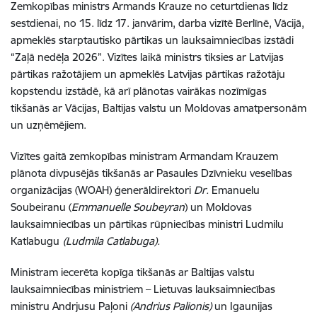
Zemkopības ministrs Armands Krauze no ceturtdienas līdz
sestdienai, no 15. līdz 17. janvārim, darba vizītē Berlīnē, Vācijā,
apmeklēs starptautisko pārtikas un lauksaimniecības izstādi
“Zaļā nedēļa 2026”
. Vizītes laikā ministrs tiksies ar Latvijas
pārtikas ražotājiem un apmeklēs Latvijas pārtikas ražotāju
kopstendu izstādē, kā arī plānotas vairākas nozīmīgas
tikšanās ar Vācijas, Baltijas valstu un Moldovas amatpersonām
un uzņēmējiem.
Vizītes gaitā zemkopības ministram Armandam Krauzem
plānota divpusējās tikšanās ar Pasaules Dzīvnieku veselības
organizācijas (WOAH)
ģenerāldirektori
Dr.
Emanuelu
Soubeiranu
(
Emmanuelle Soubeyran
) un Moldovas
lauksaimniecības un pārtikas rūpniecības ministri Ludmilu
Katlabugu
(
Ludmila Catlabuga).
Ministram iecerēta kopīga tikšanās ar Baltijas valstu
lauksaimniecības ministriem –
Lietuvas lauksaimniecības
ministru
Andrjusu Paļoni
(Andrius Palionis)
un Igaunijas