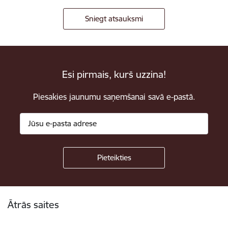
Sniegt atsauksmi
Esi pirmais, kurš uzzina!
Piesakies jaunumu saņemšanai savā e-pastā.
Kājene
Ātrās saites