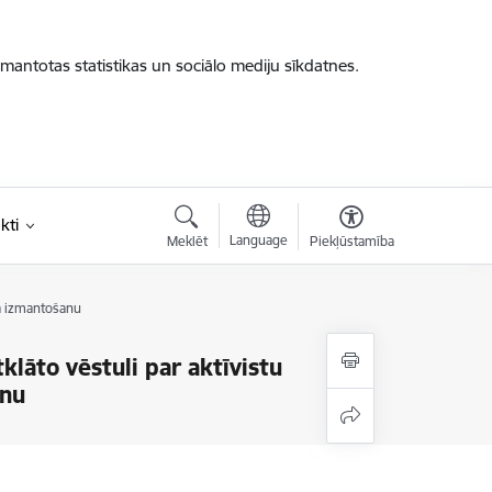
zmantotas statistikas un sociālo mediju sīkdatnes.
kti
Language
Meklēt
Piekļūstamība
na izmantošanu
lāto vēstuli par aktīvistu
anu