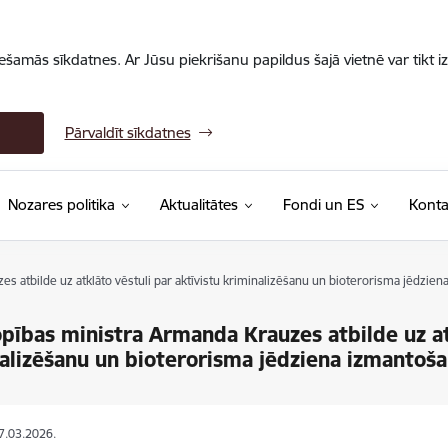
iešamās sīkdatnes. Ar Jūsu piekrišanu papildus šajā vietnē var tikt i
Pārvaldīt sīkdatnes
Nozares politika
Aktualitātes
Fondi un ES
Konta
 atbilde uz atklāto vēstuli par aktīvistu kriminalizēšanu un bioterorisma jēdzie
ības ministra Armanda Krauzes atbilde uz atk
alizēšanu un bioterorisma jēdziena izmantoš
27.03.2026.