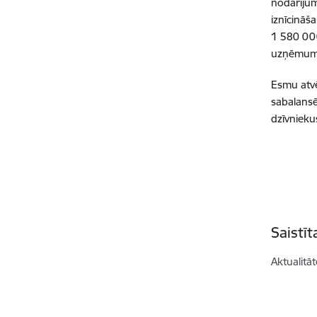
nodarī
jum
iznī
cin
āša
1
580
00
uzņē
mum
Esmu atvē
sabalans
dzīvnieku
Saistī
Aktualitāt