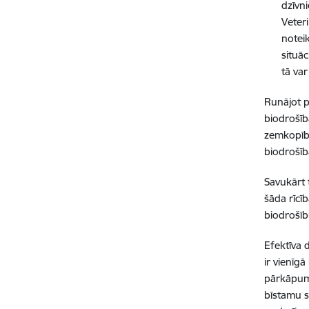
dzīvni
Veter
notei
situ
āc
tā
var 
Runājot 
biodrošī
zemkopī
b
biodro
šī
Savukā
rt
šā
da r
īcī
biodro
šī
b
Efektīva 
ir vien
īgā
pārkāpumi
bīstamu s