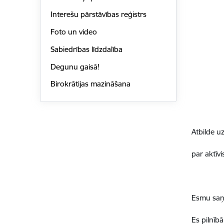
Interešu pārstāvības reģistrs
Foto un video
Sabiedrības līdzdalība
Degunu gaisā!
Birokrātijas mazināšana
Atbilde uz
par akt
īv
Esmu saņē
Es piln
ībā