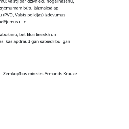
u: valstij par dzīvnieku nogalināšanu,
uzņē
mumam b
ūtu jāizmaksā ap
u (PVD, Valsts policijas) izdevumus,
udējumus u. c.
abošanu, bet tikai tiesiskā un
as, kas apdraud gan sabiedr
ību, gan
Zemkopī
bas ministrs Armands Krauze