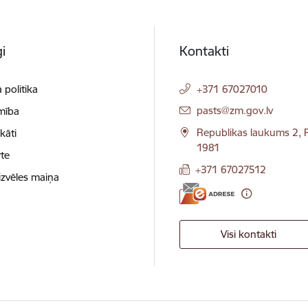
i
Kontakti
 politika
+371 67027010
E-pasts:
pasts@zm.gov.lv
mība
Republikas laukums 2, R
ikāti
1981
te
+371 67027512
izvēles maiņa
Visi kontakti