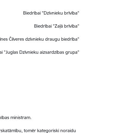
Biedrībai "Dzīvnieku brīvī
ba"
Biedrī
bai "Za
ļā brīvī
ba"
ī
nes
Čilveres dzīvnieku draugu biedrī
ba"
ai "Juglas Dz
īvnieku aizsardzī
bas grupa"
ī
bas ministram.
ārskatāmību, tomēr kategoriski noraidu