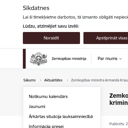
Pāriet uz lapas saturu
Sīkdatnes
Lai šī tīmekļvietne darbotos, tā izmanto obligāti nepiec
Lūdzu, atzīmējiet savu izvēli:
Noraidīt
Apstiprināt visas
Par mums
Sākums
Aktualitātes
Zemkopības ministra Armanda Krauzes
Zemkop
Notikumu kalendārs
krimin
Jaunumi
Ārkārtas situācija lauksaimniecībā
Publicēts: 
Informācija presei