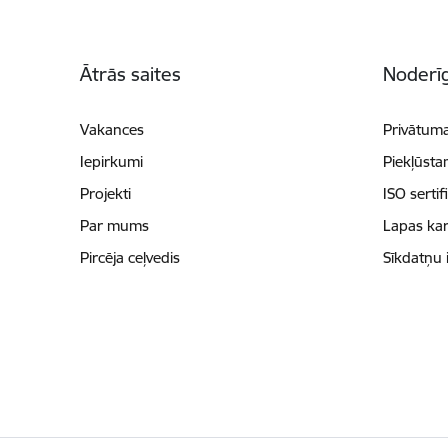
Kājene
Ātrās saites
Noderīg
Vakances
Privātuma
Iepirkumi
Piekļūsta
Projekti
ISO sertif
Par mums
Lapas kar
Pircēja ceļvedis
Sīkdatņu 