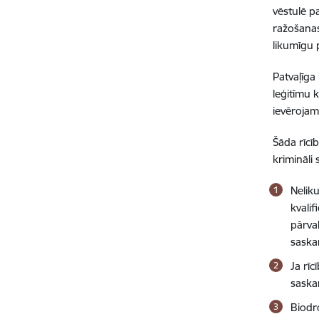
vēstulē
p
ra
žošanas
likumīgu 
Patvaļī
ga 
le
ģitīmu 
iev
ērojam
Šā
da r
īcī
b
krimin
ā
li
Nelik
kvali
pārval
saska
Ja rīc
saska
Biodr