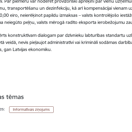
i. Par piem
ēru var noderēt provizoriski aprēķini par vienu uzņēmum
nu, transportēšanu un dezinfekciju, kā arī kompensācijai vienam 
0
,0
0
eiro, neier
ēķinot papildu izmaksas –
valsts kontrol
ējoš
o iest
āž
a neieg
ū
to pe
ļņ
u, valsts m
ērogā radīto eksporta ierobežojumu za
rts konstruktī
vam dialogam par dz
īvnieku labturības standartu uzl
ētā
veid
ā
, nevis pie
ļaujot administratīvi vai kriminā
li sod
āmas darbī
b
s, gan Latvijas ekonomiku.
tas tēmas
es:
Informatīvais ziņojums