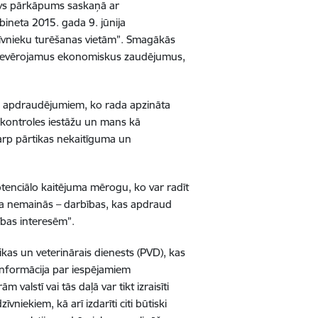
vs p
ārkāpums saskaņā ar
bineta 2015. gada 9. jūnija
vnieku turēš
anas viet
ām”
. Smag
ākā
s
iev
ērojamus ekonomiskus zaudējumus,
em apdraudējumiem, ko rada apzināta
(kontroles iest
āž
u un mans k
ā
arp p
ārtikas nekaitī
guma un
tenciālo kaitē
juma m
ērogu, ko var radīt
ība nemainās – darbī
bas, kas apdraud
ī
bas interes
ēm”.
ikas un veterinā
rais dienests (PVD), kas
inform
ācija par iespējamiem
rā
m valst
ī
vai t
ā
s da
ļā var tikt izraisīti
zīvniekiem, kā arī izdarī
ti citi b
ūtiski