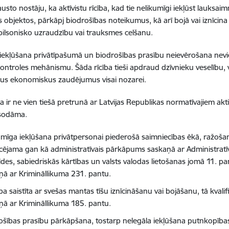
austo nost
āju, ka aktīvistu rīcība, kad tie nelikumī
gi iek
ļūst lauksaim
 objektos, pārkāpj biodrošības noteikumus, kā arī bojā vai iznīci
pilsonisko uzraudzību vai trauksmes celšanu.
iek
ļūšana privātīpašumā
un biodro
šības prasību neievērošana nevie
kontroles mehānismu. Šā
da r
īcī
ba tie
ši apdraud dzīvnieku veselību, v
us ekonomiskus zaudējumus visai nozarei.
a ir ne vien tie
šā pretrunā ar Latvijas Republikas normatīvajiem akt
 sod
āma.
umī
ga iek
ļūšana privā
tpersonai piedero
šā saimniecī
bas
ēkā
, ra
žoš
a
ficējama gan kā
administrat
ī
vais p
ārkāpums saskaņā
ar Administrat
des, sabiedriskās kārtī
bas un valsts valodas lieto
šanas jomā 11. pa
ņā ar Krimināllikuma 231. pantu.
ība saistīta ar sveš
as mantas t
īšu iznī
cin
āš
anu vai boj
āšanu, tā kvali
ņā ar Krimināllikuma 185. pantu.
ošības prasību pārkāpšana, tostarp nelegā
la iek
ļūšana putnkopī
bas