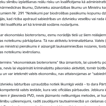
eku slimību izplatīš
anas re
ālu risku un kvalificējama kā
administrat
ī
inārmedicīnas likumu, Dzīvnieku aizsardzības likumu un Ministru ka
kumiem Nr. 291
“
Noteikumi par biodrošī
bas pas
ākumu kopumu dzī
ijās, kad rīcī
ba apdraud sabiedr
ības un dzīvnieku veselī
bu vai rada 
tikt kvalific
ē
ta ar
ī kā kriminā
li sod
ā
ms nodar
ījums.
par ekonomisko bioterorismu, esmu norādī
jis tie
ši uz šiem reālaji
bas noteikumu pārkāpš
ana. T
ā nav aktīvistu kriminalizēš
ana. Valsts 
as ministra) pien
ākums ir aizsargāt lauksaimniecī
bas nozares, tost
bas noteikumu ievērošanu.
 termins
“
ekonomiskais bioterorisms” tika izmantots, lai uzsvērtu po
ba, nevis lai vispārināti kriminalizētu pilsonisko aktivitāti, tomēr būt
u un var ietekm
ē
t valsts ekonomiku, nav attaisnojamas ar
“
sabiedr
dzīvnieku labturības uzraudzība notiek likumīgā
veid
ā –
to dara P
ārt
 kompetentā
valsts iest
āde, kura veic oficiā
las p
ā
rbaudes. Jebkura 
em ir jāiesniedz PVD, nevis jāizmanto nelikumīgas metodes, ar ku
limību uzliesmojumi, radīti zaudējumi tautsaimniecībā
un cie
šanas d