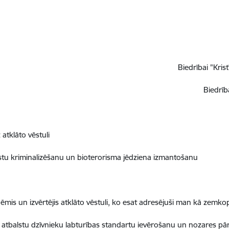
Biedrībai "Krist
Biedrī
b
 atklā
to v
ēstuli
istu kriminalizēšanu un bioterorisma jēdziena izmantošanu
mis un izvērtējis atklā
to v
ē
stuli, ko esat adres
ējuš
i man k
ā zemkop
 atbalstu dzīvnieku labturības standartu ievērošanu un nozares p