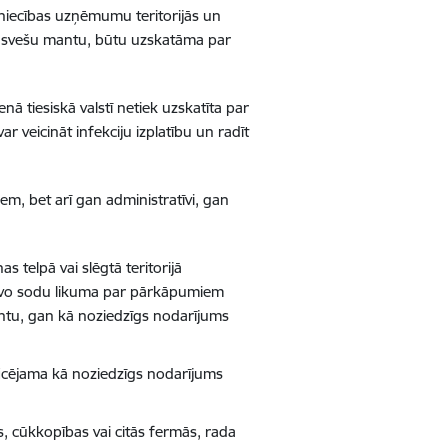
niecības uzņēmumu teritorijā
s un
na svešu mantu, būtu uzskatāma par
nā tiesiskā valstī netiek uzskatī
ta par
ar veicināt infekciju izplatību un radī
t
iem, bet arī
gan administrat
ī
vi, gan
nas telp
ā
vai sl
ē
gt
ā teritorijā
īvo sodu likuma par pārkāpumiem
ntu, gan kā noziedzī
gs nodar
ījums
ficējama kā noziedzī
gs nodar
ījums
, c
ūkkopī
bas vai cit
ā
s ferm
ās, rada