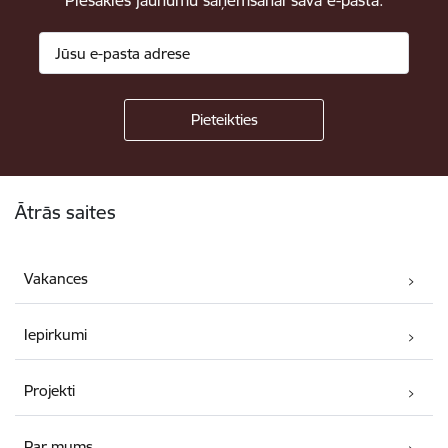
Piesakies jaunumu saņemšanai savā e-pastā.
Kājene
Ātrās saites
Vakances
Iepirkumi
Projekti
Par mums