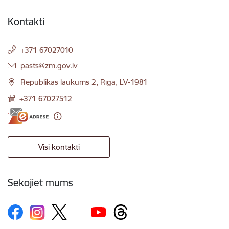
Kontakti
+371 67027010
E-pasts:
pasts@zm.gov.lv
Republikas laukums 2, Rīga, LV-1981
+371 67027512
Visi kontakti
Sekojiet mums