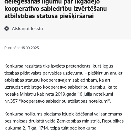
deleģēšanas līgumu par ikgadējo
kooperatīvo sabiedrību izvērtēšanu
atbilstības statusa piešķiršanai
Atskaņot tekstu
Publicēts: 16.09.2025.
Konkursa rezultātā tiks izvēlēts pretendents, kurš iegūs
tiesības pildīt valsts pārvaldes uzdevumu – piešķirt un anulēt
atbilstības statusu kooperatīvajām sabiedrībām, kā arī
uzraudzīt atbilstīgo kooperatīvo sabiedrību darbību, kā to
nosaka Ministru kabineta 2019.gada 16.jūlija noteikumi
Nr.357 “Kooperatīvo sabiedrību atbilstības noteikumi”.
Konkursa nolikums pieejams lejupielādēšanai vai saņemams
bez maksas drukātā veidā Zemkopības ministrijā, Republikas
laukumā 2, Rīgā, 1714. telpā tūlīt pēc konkursa