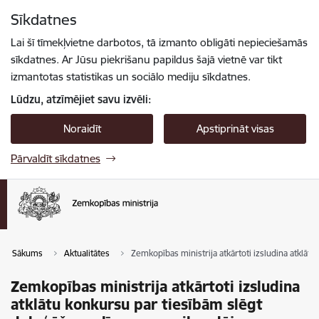
Pāriet uz lapas saturu
Sīkdatnes
Spied
lai meklētu
Enter
Lai šī tīmekļvietne darbotos, tā izmanto obligāti nepieciešamās
sīkdatnes. Ar Jūsu piekrišanu papildus šajā vietnē var tikt
izmantotas statistikas un sociālo mediju sīkdatnes.
Lūdzu, atzīmējiet savu izvēli:
Noraidīt
Apstiprināt visas
Pārvaldīt sīkdatnes
Sākums
Aktualitātes
Zemkopības ministrija atkārtoti izsludina atklāt
Zemkopības ministrija atkārtoti izsludina
atklātu konkursu par tiesībām slēgt