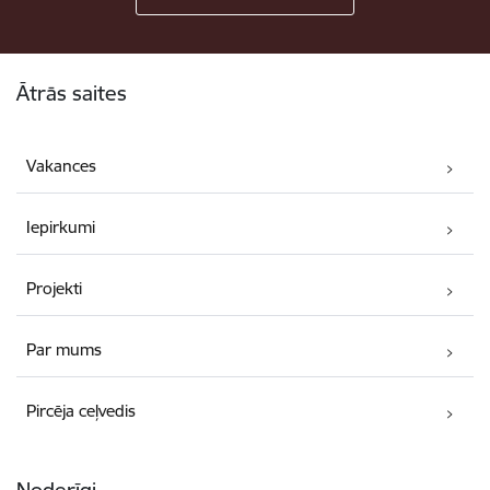
Kājene
Ātrās saites
Vakances
Iepirkumi
Projekti
Par mums
Pircēja ceļvedis
Noderīgi