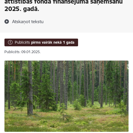
attīstības fonda finansējuma saņemšanu
2025. gadā.
Atskaņot tekstu
Publicēts
pirms vairāk nekā 1 gada
Publicēts: 09.01.2025.