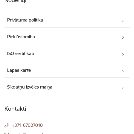
Privātuma politika
Piekļūstamība
ISO sertifikāti
Lapas karte
Sīkdatņu izvēles maiņa
Kontakti
+371 67027010
E-pasts: