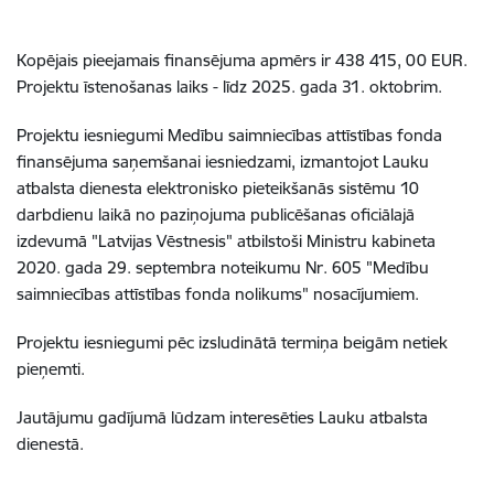
Kopējais pieejamais finansējuma apmērs ir 438 415, 00 EUR.
Projektu īstenošanas laiks - līdz 2025. gada 31. oktobrim.
Projektu iesniegumi Medību saimniecības attīstības fonda
finansējuma saņemšanai iesniedzami, izmantojot Lauku
atbalsta dienesta elektronisko pieteikšanās sistēmu 10
darbdienu laikā no paziņojuma publicēšanas oficiālajā
izdevumā "Latvijas Vēstnesis" atbilstoši Ministru kabineta
2020. gada 29. septembra noteikumu Nr. 605 "Medību
saimniecības attīstības fonda nolikums" nosacījumiem.
Projektu iesniegumi pēc izsludinātā termiņa beigām netiek
pieņemti.
Jautājumu gadījumā lūdzam interesēties Lauku atbalsta
dienestā.