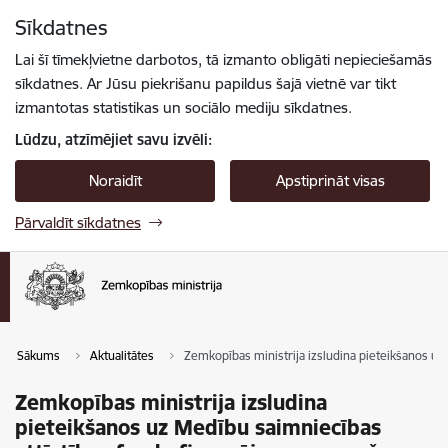
Pāriet uz lapas saturu
Sīkdatnes
Spied
lai meklētu
Enter
Lai šī tīmekļvietne darbotos, tā izmanto obligāti nepieciešamās
sīkdatnes. Ar Jūsu piekrišanu papildus šajā vietnē var tikt
izmantotas statistikas un sociālo mediju sīkdatnes.
Lūdzu, atzīmējiet savu izvēli:
Noraidīt
Apstiprināt visas
Pārvaldīt sīkdatnes
Sākums
Aktualitātes
Zemkopības ministrija izsludina pieteikšanos u
Zemkopības ministrija izsludina
pieteikšanos uz Medību saimniecības