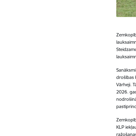
Zemkopība
lauksaimn
Steidzamo
lauksaimn
Sanāksmi 
drošības 
Vārheji. 
2026. gad
nodrošinā
pastiprin
Zemkopība
KLP iekļa
ražošanas