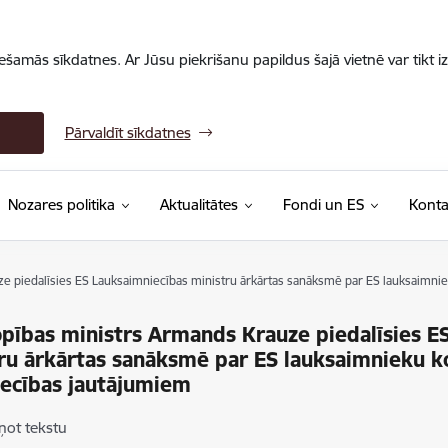
iešamās sīkdatnes. Ar Jūsu piekrišanu papildus šajā vietnē var tikt i
Pārvaldīt sīkdatnes
Nozares politika
Aktualitātes
Fondi un ES
Konta
 piedalīsies ES Lauksaimniecības ministru ārkārtas sanāksmē par ES lauksaimnie
ības ministrs Armands Krauze piedalīsies E
ru ārkārtas sanāksmē par ES lauksaimnieku k
iecības jautājumiem
ņot tekstu