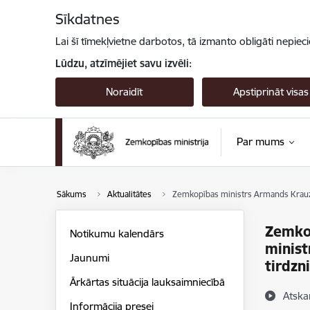
Pāriet uz lapas saturu
Sīkdatnes
Lai šī tīmekļvietne darbotos, tā izmanto obligāti nepiec
Lūdzu, atzīmējiet savu izvēli:
Noraidīt
Apstiprināt visas
Par mums
Sākums
Aktualitātes
Zemkopības ministrs Armands Krauze
Zemkop
Notikumu kalendārs
minist
Jaunumi
tirdzn
Ārkārtas situācija lauksaimniecībā
Atska
Informācija presei