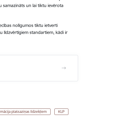
tu samazināts un lai tiktu ievērota
ecības nolīgumos tiktu ietverti
 līdzvērtīgiem standartiem, kādi ir
rmācija plašsaziņas līdzekļiem
KLP