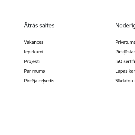
Kājene
Ātrās saites
Noderīg
Vakances
Privātuma
Iepirkumi
Piekļūsta
Projekti
ISO sertif
Par mums
Lapas kar
Pircēja ceļvedis
Sīkdatņu 