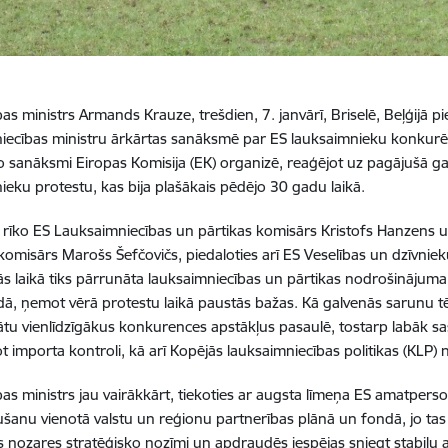
s ministrs Armands Krauze, trešdien, 7. janvārī, Briselē, Beļģijā pi
iecības ministru ārkārtas sanāksmē par ES lauksaimnieku konkurēt
 sanāksmi Eiropas Komisija (EK) organizē, reaģējot uz pagājušā g
ieku protestu, kas bija plašākais pēdējo 30 gadu laikā.
rīko ES Lauksaimniecības un pārtikas komisārs Kristofs Hanzens 
komisārs Marošs Šefčovičs, piedaloties arī ES Veselības un dzīvni
Tās laikā tiks pārrunāta lauksaimniecības un pārtikas nodrošināju
ā, ņemot vērā protestu laikā paustās bažas. Kā galvenās sarunu tē
tu vienlīdzīgākus konkurences apstākļus pasaulē, tostarp labāk s
ot importa kontroli, kā arī Kopējās lauksaimniecības politikas (KLP
s ministrs jau vairākkārt, tiekoties ar augsta līmeņa ES amatperson
ušanu vienotā valstu un reģionu partnerības plānā un fondā, jo ta
 nozares stratēģisko nozīmi un apdraudēs iespējas sniegt stabilu at