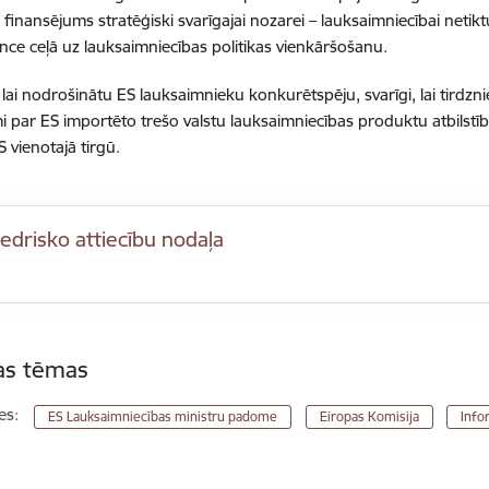
ai finansējums stratēģiski svarīgajai nozarei – lauksaimniecībai netik
ce ceļā uz lauksaimniecības politikas vienkāršošanu.
 lai nodrošinātu ES lauksaimnieku konkurētspēju, svarīgi, lai tirdzni
i par ES importēto trešo valstu lauksaimniecības produktu atbilstību
S vienotajā tirgū.
edrisko attiecību nodaļa
tas tēmas
es:
ES Lauksaimniecības ministru padome
Eiropas Komisija
Info