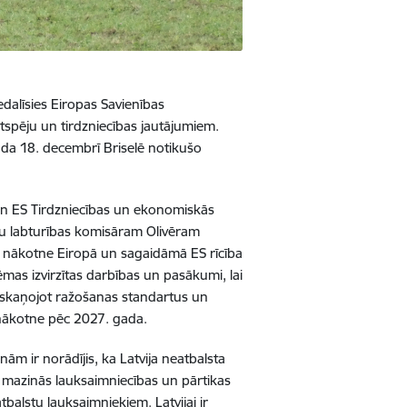
edalīsies Eiropas Savienības
spēju un tirdzniecības jautājumiem.
ada 18. decembrī Briselē notikušo
un ES Tirdzniecības un ekonomiskās
eku labturības komisāram Olivēram
ma nākotne Eiropā un sagaidāmā ES rīcība
mas izvirzītas darbības un pasākumi, lai
askaņojot ražošanas standartus un
) nākotne pēc 2027. gada.
ām ir norādījis, ka Latvija neatbalsta
s mazinās lauksaimniecības un pārtikas
balstu lauksaimniekiem. Latvijai ir