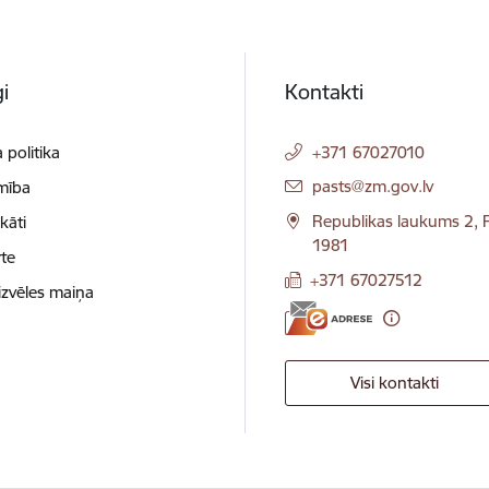
i
Kontakti
 politika
+371 67027010
E-pasts:
pasts@zm.gov.lv
mība
Republikas laukums 2, R
ikāti
1981
te
+371 67027512
izvēles maiņa
Visi kontakti