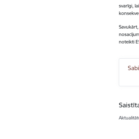
svarīgi, l
konsekven
Savukārt,
nosacījum
noteikti E
Sabi
Saistī
Aktualitāt