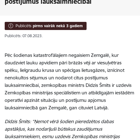
postījumus lauksaimniecībai
Publicēts
pirms vairāk nekā 3 gadiem
Publicēts: 07.08.2023.
Pēc šodienas katastrofālajiem negaisiem Zemgalē, kur
daudzviet lauku apvidiem pāri brāzās vēji ar viesuļvētras
spēku, lielgraudu krusa un spēcīgas lietusgāzes, iznīcinot
nenokultos sējumus un nodarot citus postījumus
lauksaimniecībai, zemkopības ministrs Didzis Šmits ir uzdevis
Zemkopības ministrijas speciālistiem un atbildīgajām iestādēm
operatīvi apzināt situāciju un postījumu apjomus
lauksaimniecībā gan Zemgalē, gan cituviet Latvijā.
Didzis Šmits: “Ņemot vērā šodien pieredzētos dabas
apstākļus, kas nodarījuši būtiskus zaudējumus
lauksaimniekiem, esmu uzdevis Zemkopības ministrijas