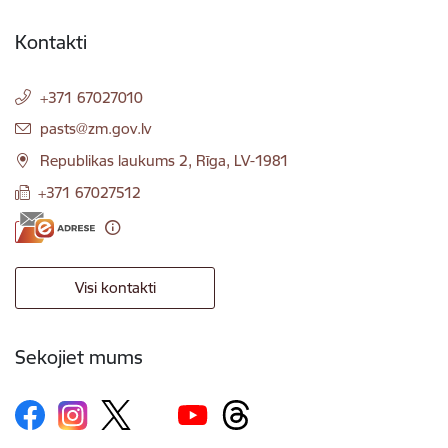
Kontakti
+371 67027010
E-pasts:
pasts@zm.gov.lv
Republikas laukums 2, Rīga, LV-1981
+371 67027512
Visi kontakti
Sekojiet mums