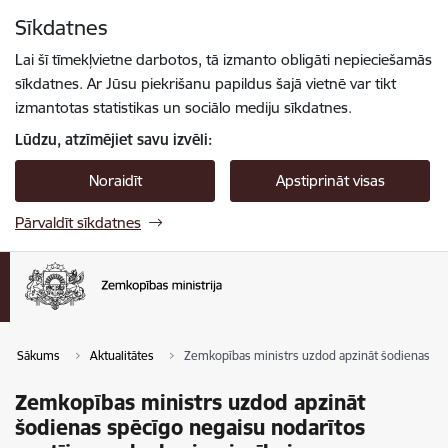
Pāriet uz lapas saturu
Sīkdatnes
Spied
lai meklētu
Enter
Lai šī tīmekļvietne darbotos, tā izmanto obligāti nepieciešamās
sīkdatnes. Ar Jūsu piekrišanu papildus šajā vietnē var tikt
izmantotas statistikas un sociālo mediju sīkdatnes.
Lūdzu, atzīmējiet savu izvēli:
Noraidīt
Apstiprināt visas
Pārvaldīt sīkdatnes
Sākums
Aktualitātes
Zemkopības ministrs uzdod apzināt šodienas spē
Zemkopības ministrs uzdod apzināt
šodienas spēcīgo negaisu nodarītos