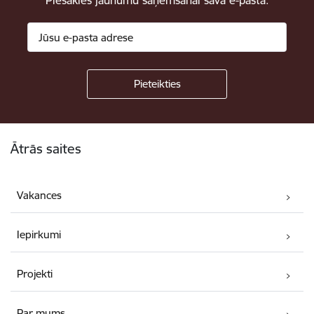
Piesakies jaunumu saņemšanai savā e-pastā.
Kājene
Ātrās saites
Vakances
Iepirkumi
Projekti
Par mums