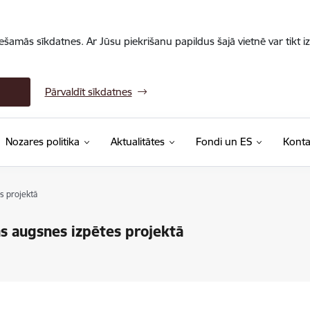
iešamās sīkdatnes. Ar Jūsu piekrišanu papildus šajā vietnē var tikt i
Pārvaldīt sīkdatnes
Nozares politika
Aktualitātes
Fondi un ES
Konta
s projektā
as augsnes izpētes projektā