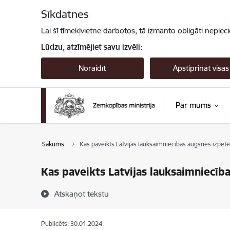
Pāriet uz lapas saturu
Sīkdatnes
Lai šī tīmekļvietne darbotos, tā izmanto obligāti nepiec
Lūdzu, atzīmējiet savu izvēli:
Noraidīt
Apstiprināt visas
Par mums
Sākums
Kas paveikts Latvijas lauksaimniecības augsnes izpēte
Kas paveikts Latvijas lauksaimniecīb
Atskaņot tekstu
Publicēts: 30.01.2024.