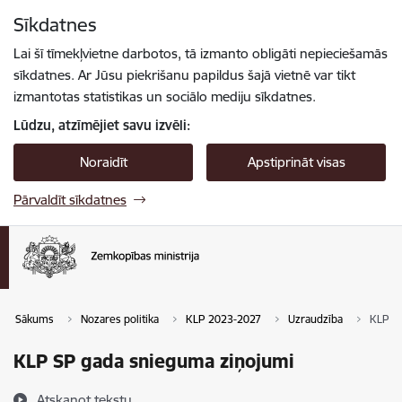
Pāriet uz lapas saturu
Sīkdatnes
Spied
lai meklētu
Enter
Lai šī tīmekļvietne darbotos, tā izmanto obligāti nepieciešamās
sīkdatnes. Ar Jūsu piekrišanu papildus šajā vietnē var tikt
izmantotas statistikas un sociālo mediju sīkdatnes.
Lūdzu, atzīmējiet savu izvēli:
Noraidīt
Apstiprināt visas
Pārvaldīt sīkdatnes
Sākums
Nozares politika
KLP 2023-2027
Uzraudzība
KLP S
KLP SP gada snieguma ziņojumi
Atskaņot tekstu