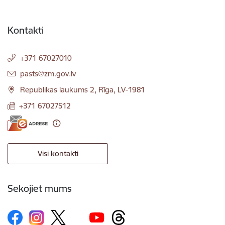
Kontakti
+371 67027010
E-pasts:
pasts@zm.gov.lv
Republikas laukums 2, Rīga, LV-1981
+371 67027512
Visi kontakti
Sekojiet mums