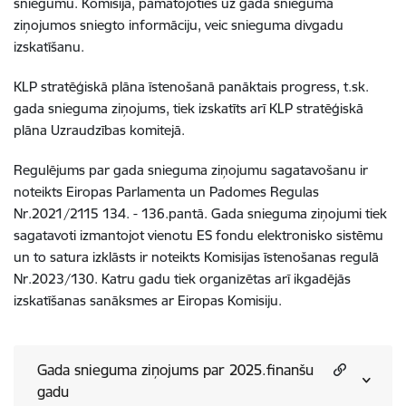
sniegumu. Komisija, pamatojoties uz gada snieguma
ziņojumos sniegto informāciju, veic snieguma divgadu
izskatīšanu.
KLP stratēģiskā plāna īstenošanā panāktais progress, t.sk.
gada snieguma ziņojums, tiek izskatīts arī KLP stratēģiskā
plāna Uzraudzības komitejā.
Regulējums par gada snieguma ziņojumu sagatavošanu ir
noteikts Eiropas Parlamenta un Padomes Regulas
Nr.2021/2115 134. - 136.pantā. Gada snieguma ziņojumi tiek
sagatavoti izmantojot vienotu ES fondu elektronisko sistēmu
un to satura izklāsts ir noteikts Komisijas īstenošanas regulā
Nr.2023/130. Katru gadu tiek organizētas arī ikgadējās
izskatīšanas sanāksmes ar Eiropas Komisiju.
Gada snieguma ziņojums par 2025.finanšu
gadu