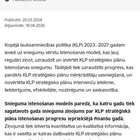
Publicēts: 20.03.2024.
Atjaunināts: 18.06.2026.
Kopējā lauksamniecības politika (KLP) 2023.-2027.gadam
ievieš uz sniegumu vērstu īstenošanas modeli, kas ļauj
regulāri ziņot, uzraudzīt un izvērtēt KLP stratēģisko plānu
īstenošanas sniegumu. Tādējādi tiek uzraudzīts progress, kas
panākts KLP stratēģisko plānu mērķrādītāju sasniegšanā, un
novērtēta KLP stratēģisko plānu intervenču ietekme,
lietderīgums, efektivitāte, nozīmīgums un saskaņotība.
Snieguma īstenošanas modelis
paredz, ka katru gadu tiek
sagatavots gada snieguma ziņojums par KLP stratēģiskā
plāna īstenošanas progresu iepriekšējā finanšu gadā.
Ziņojumā tiek ietverta kvantitatīva un kvalitatīva informācija,
kas ir saistīta ar katras dalībvalsts KLP stratēģisko plānu