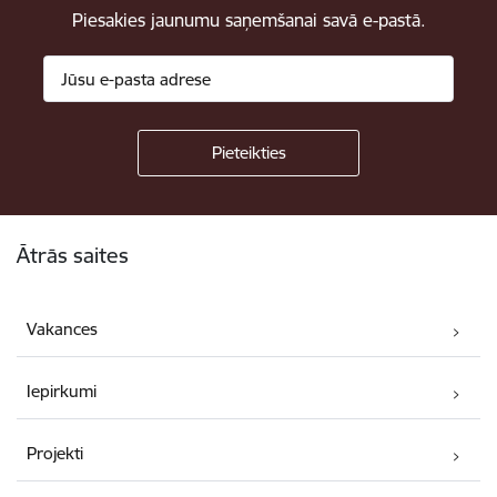
Piesakies jaunumu saņemšanai savā e-pastā.
Kājene
Ātrās saites
Vakances
Iepirkumi
Projekti