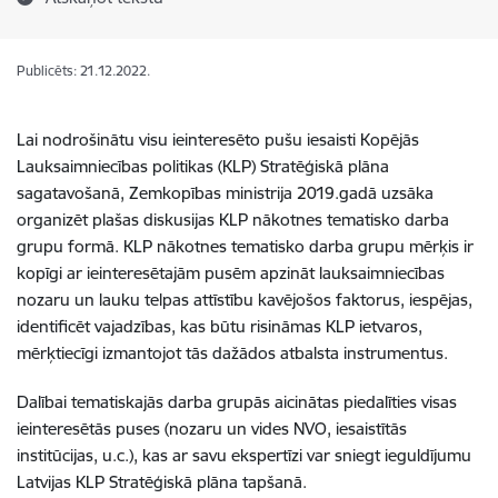
Publicēts: 21.12.2022.
Lai nodrošinātu visu ieinteresēto pušu iesaisti Kopējās
Lauksaimniecības politikas (KLP) Stratēģiskā plāna
sagatavošanā, Zemkopības ministrija 2019.gadā uzsāka
organizēt plašas diskusijas KLP nākotnes tematisko darba
grupu formā. KLP nākotnes tematisko darba grupu mērķis ir
kopīgi ar ieinteresētajām pusēm apzināt lauksaimniecības
nozaru un lauku telpas attīstību kavējošos faktorus, iespējas,
identificēt vajadzības, kas būtu risināmas KLP ietvaros,
mērķtiecīgi izmantojot tās dažādos atbalsta instrumentus.
Dalībai tematiskajās darba grupās aicinātas piedalīties visas
ieinteresētās puses (nozaru un vides NVO, iesaistītās
institūcijas, u.c.), kas ar savu ekspertīzi var sniegt ieguldījumu
Latvijas KLP Stratēģiskā plāna tapšanā.