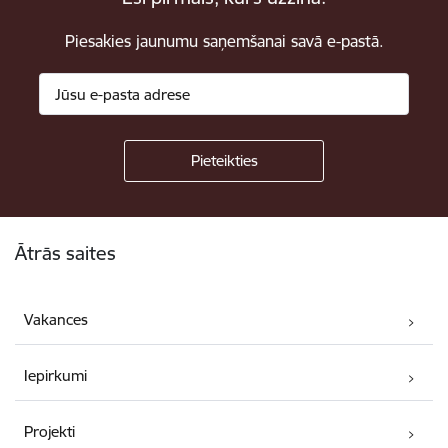
Piesakies jaunumu saņemšanai savā e-pastā.
Kājene
Ātrās saites
Vakances
Iepirkumi
Projekti