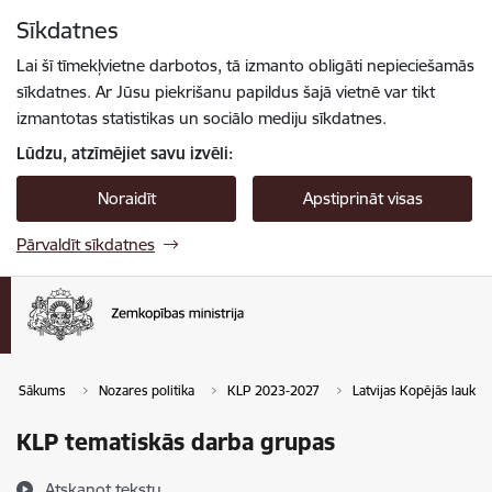
Pāriet uz lapas saturu
Sīkdatnes
Spied
lai meklētu
Enter
Lai šī tīmekļvietne darbotos, tā izmanto obligāti nepieciešamās
sīkdatnes. Ar Jūsu piekrišanu papildus šajā vietnē var tikt
izmantotas statistikas un sociālo mediju sīkdatnes.
Lūdzu, atzīmējiet savu izvēli:
Noraidīt
Apstiprināt visas
Pārvaldīt sīkdatnes
Sākums
Nozares politika
KLP 2023-2027
Latvijas Kopējās lauksa
KLP tematiskās darba grupas
Atskaņot tekstu