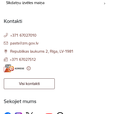
Sīkdatņu izvēles maiņa
Kontakti
+371 67027010
E-pasts:
pasts@zm.gov.lv
Republikas laukums 2, Rīga, LV-1981
+371 67027512
Visi kontakti
Sekojiet mums