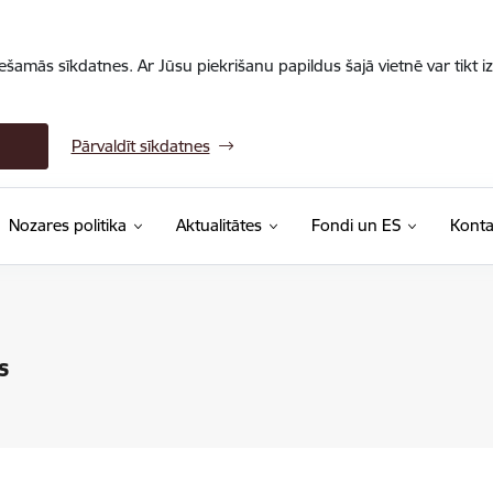
iešamās sīkdatnes. Ar Jūsu piekrišanu papildus šajā vietnē var tikt i
Pārvaldīt sīkdatnes
Nozares politika
Aktualitātes
Fondi un ES
Konta
s