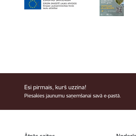
Esi pirmais, kurš uzzina!
Piesakies jaunumu saņemšanai savā e-pastā.
Kājene
Ātrās saites
Noderīg