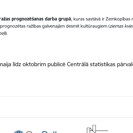
ražas prognozēšanas darba grupā
, kuras sastāvā ir Zemkopības mi
tiek prognozētas ražības galvenajām desmit kultūraugiem (
ziemas kvieš
eļi
).
ja līdz oktobrim publicē Centrālā statistikas pārvald