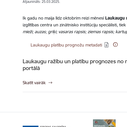
Atjaunināts: 25.03.2025.
Ik gadu no maija līdz oktobrim reizi mēnesī
Laukaugu 
izglītības centra un zinātnisko institūciju speciālisti, 
mieži; auzas; griķi; vasaras rapsis; ziemas rapsis; kartup
Lejupielādēt:
Laukaugu platību prognožu metadati
Laukaugu ražību un platību prognozes no mai
portālā
Skatīt vairāk