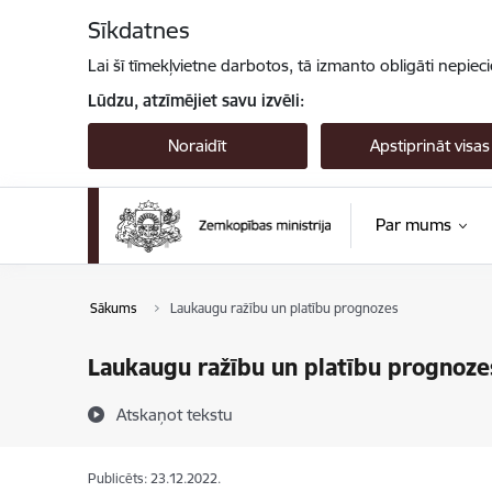
Pāriet uz lapas saturu
Sīkdatnes
Lai šī tīmekļvietne darbotos, tā izmanto obligāti nepiec
Lūdzu, atzīmējiet savu izvēli:
Noraidīt
Apstiprināt visas
Par mums
Sākums
Laukaugu ražību un platību prognozes
Laukaugu ražību un platību prognoze
Atskaņot tekstu
Publicēts: 23.12.2022.