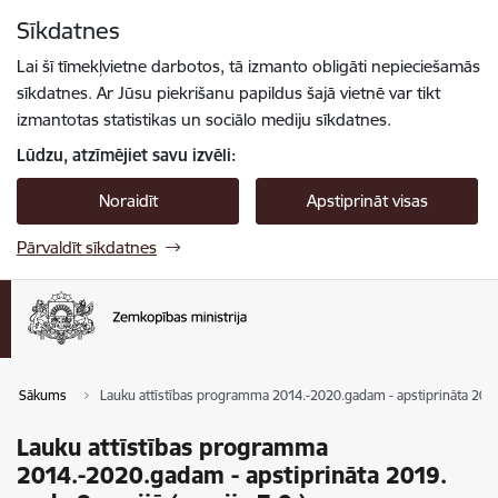
Pāriet uz lapas saturu
Sīkdatnes
Spied
lai meklētu
Enter
Lai šī tīmekļvietne darbotos, tā izmanto obligāti nepieciešamās
sīkdatnes. Ar Jūsu piekrišanu papildus šajā vietnē var tikt
izmantotas statistikas un sociālo mediju sīkdatnes.
Lūdzu, atzīmējiet savu izvēli:
Noraidīt
Apstiprināt visas
Pārvaldīt sīkdatnes
Sākums
Lauku attīstības programma 2014.-2020.gadam - apstiprināta 2019. 
Lauku attīstības programma
2014.-2020.gadam - apstiprināta 2019.