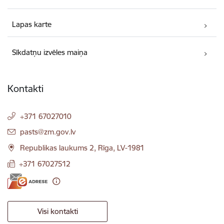
Lapas karte
Sīkdatņu izvēles maiņa
Kontakti
+371 67027010
E-pasts:
pasts@zm.gov.lv
Republikas laukums 2, Rīga, LV-1981
+371 67027512
Visi kontakti