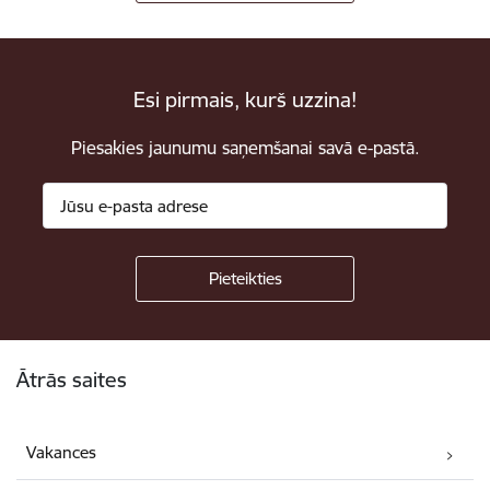
Esi pirmais, kurš uzzina!
Piesakies jaunumu saņemšanai savā e-pastā.
Kājene
Ātrās saites
Vakances