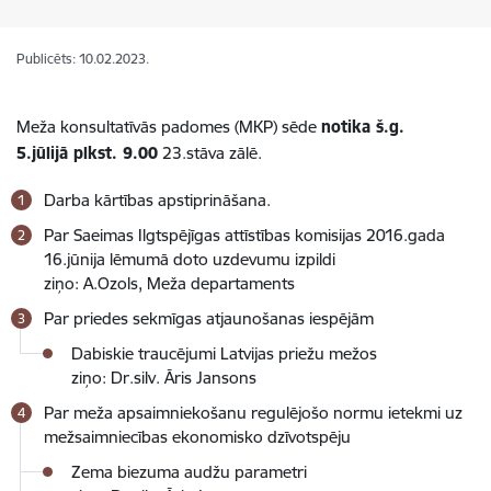
Publicēts: 10.02.2023.
Meža konsultatīvās padomes (MKP) sēde
notika š.g.
5.jūlijā plkst. 9.00
23.stāva zālē.
Darba kārtības apstiprināšana.
Par Saeimas Ilgtspējīgas attīstības komisijas 2016.gada
16.jūnija lēmumā doto uzdevumu izpildi
ziņo: A.Ozols, Meža departaments
Par priedes sekmīgas atjaunošanas iespējām
Dabiskie traucējumi Latvijas priežu mežos
ziņo: Dr.silv. Āris Jansons
Par meža apsaimniekošanu regulējošo normu ietekmi uz
mežsaimniecības ekonomisko dzīvotspēju
Zema biezuma audžu parametri