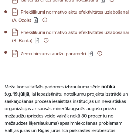
Lejupielādēt:
Priekšlikumi normatīvo aktu efektivitātes uzlabošanai
(A. Ozols)
Lejupielādēt:
Priekšlikumi normatīvo aktu efektivitātes uzlabošanai
(R. Benta)
Lejupielādēt:
Zema biezuma audžu parametri
Meža konsultatīvās padomes izbraukuma sēde
notika
š.g.19.jūlijā
, lai iepazīstinātu noteikumu projekta izstrādē un
saskaņošanas procesā iesaistītās institūcijas un nevalstiskās
organizācijas ar sausās minerālaugsnēs augošo priežu
mežaudžu (priedes veido vairāk nekā 80 procentu no
mežaudzes šķērslaukuma) apsaimniekošanas problēmām
Baltijas jūras un Rīgas jūras līča piekrastes ierobežotas