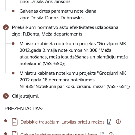
ziņo: Dr.silv. Āris Jansons
Galvenās cirtes parametru noteikšana
ziņo: Dr.silv. Dagnis Dubrovskis
Priekšlikumi normatīvo aktu efektivitātes uzlabošanai
ziņo: R.Benta, Meža departaments
Ministru kabineta noteikumu projekts "Grozījumi MK
2012.gada 2.maija noteikumos Nr.308 "Meža
atjaunošanas, meža ieaudzēšanas un plantāciju meža
noteikumi" (VSS -650);
Ministru kabineta noteikumu projekts "Grozījumi MK
2012.gada 18.decembra noteikumos
Nr.935"Noteikumi par koku ciršanu mežā" (VSS - 651))
Citi jautājumi.
PREZENTĀCIJAS:
Lejupielādēt:
Dabiskie traucējumi Latvijas priežu mežos
Lejupielādēt:
Galvenās cirtes parametru noteikšana