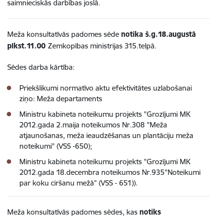
saimnieciskās darbības joslā.
Meža konsultatīvās padomes sēde
notika š.g.18.augustā
plkst.11.00
Zemkopības ministrijas 315.telpā.
Sēdes darba kārtība:
Priekšlikumi normatīvo aktu efektivitātes uzlabošanai
ziņo: Meža departaments
Ministru kabineta noteikumu projekts "Grozījumi MK
2012.gada 2.maija noteikumos Nr.308 "Meža
atjaunošanas, meža ieaudzēšanas un plantāciju meža
noteikumi" (VSS -650);
Ministru kabineta noteikumu projekts "Grozījumi MK
2012.gada 18.decembra noteikumos Nr.935"Noteikumi
par koku ciršanu mežā" (VSS - 651)).
Meža konsultatīvās padomes sēdes, kas
notiks