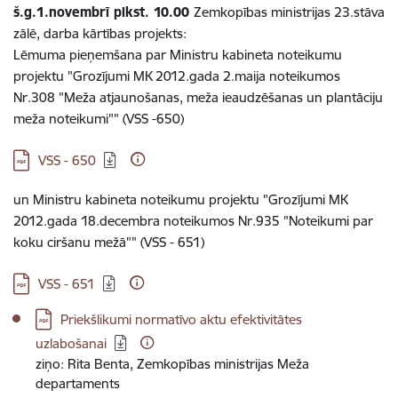
š.g.1.novembrī plkst. 10.00
Zemkopības ministrijas 23.stāva
zālē, darba kārtības projekts:
Lēmuma pieņemšana par Ministru kabineta noteikumu
projektu "Grozījumi MK 2012.gada 2.maija noteikumos
Nr.308 "Meža atjaunošanas, meža ieaudzēšanas un plantāciju
meža noteikumi"" (VSS -650)
Lejupielādēt:
VSS - 650
un Ministru kabineta noteikumu projektu "Grozījumi MK
2012.gada 18.decembra noteikumos Nr.935 "Noteikumi par
koku ciršanu mežā"" (VSS - 651)
Lejupielādēt:
VSS - 651
Lejupielādēt:
Priekšlikumi normatīvo aktu efektivitātes
uzlabošanai
ziņo: Rita Benta, Zemkopības ministrijas Meža
departaments