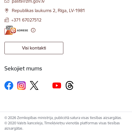
E-pasts:
pasts@zm.gov.lv
Republikas laukums 2, Rīga, LV-1981
+371 67027512
Visi kontakti
Sekojiet mums
© 2026 Zemkopības ministrija, publicētā satura visas tiesības aizsargātas.
© 2020 Valsts kanceleja, Tīmekļvietņu vienotās platformas visas tiesības
aizsargātas.