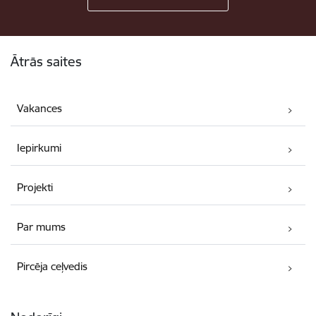
Kājene
Ātrās saites
Vakances
Iepirkumi
Projekti
Par mums
Pircēja ceļvedis