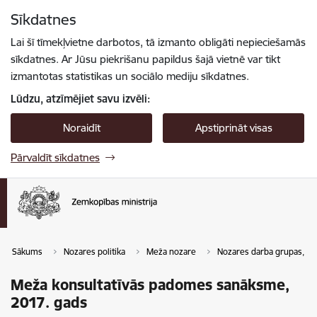
Pāriet uz lapas saturu
Sīkdatnes
Spied
lai meklētu
Enter
Lai šī tīmekļvietne darbotos, tā izmanto obligāti nepieciešamās
sīkdatnes. Ar Jūsu piekrišanu papildus šajā vietnē var tikt
izmantotas statistikas un sociālo mediju sīkdatnes.
Lūdzu, atzīmējiet savu izvēli:
Noraidīt
Apstiprināt visas
Pārvaldīt sīkdatnes
Sākums
Nozares politika
Meža nozare
Nozares darba grupas, p
Meža konsultatīvās padomes sanāksme,
2017. gads