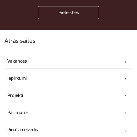
Kājene
Ātrās saites
Vakances
Iepirkumi
Projekti
Par mums
Pircēja ceļvedis