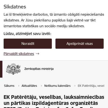
Pāriet uz lapas saturu
Sīkdatnes
Spied
lai meklētu
Enter
Lai šī tīmekļvietne darbotos, tā izmanto obligāti nepieciešamās
sīkdatnes. Ar Jūsu piekrišanu papildus šajā vietnē var tikt
izmantotas statistikas un sociālo mediju sīkdatnes.
Lūdzu, atzīmējiet savu izvēli:
Noraidīt
Apstiprināt visas
Pārvaldīt sīkdatnes
Sākums
Aktualitātes
Notikumu kalendārs
EK Patērētāju, veselīb
EK Patērētāju, veselības, lauksaimniecības
un pārtikas izpildaģentūras organizētās