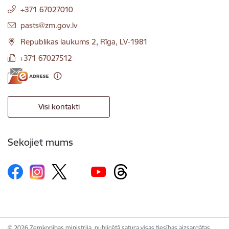
+371 67027010
E-pasts:
pasts@zm.gov.lv
Republikas laukums 2, Rīga, LV-1981
+371 67027512
Visi kontakti
Sekojiet mums
© 2026 Zemkopības ministrija, publicētā satura visas tiesības aizsargātas.