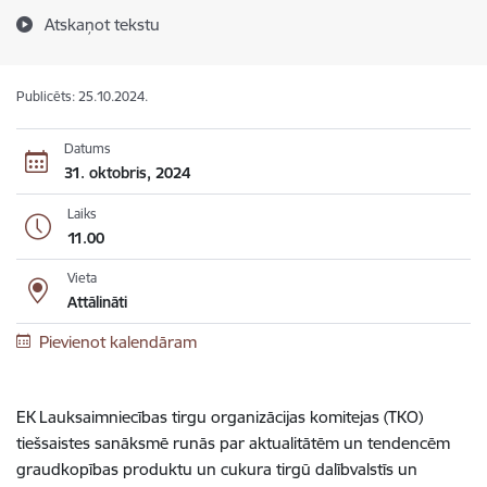
Atskaņot tekstu
Publicēts: 25.10.2024.
Datums
31. oktobris, 2024
Laiks
11.00
Vieta
Attālināti
Pievienot kalendāram
EK Lauksaimniecības tirgu organizācijas komitejas (TKO)
tiešsaistes sanāksmē runās par aktualitātēm un tendencēm
graudkopības produktu un cukura tirgū dalībvalstīs un