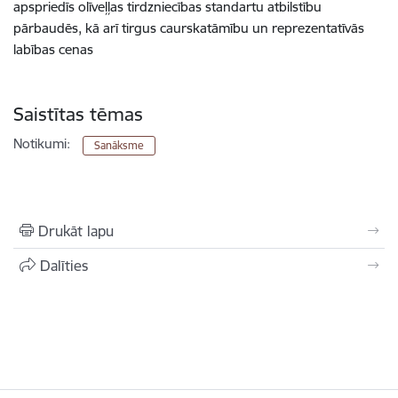
apspriedīs olīveļļas tirdzniecības standartu atbilstību
pārbaudēs, kā arī tirgus caurskatāmību un reprezentatīvās
labības cenas
Saistītas tēmas
Notikumi:
Sanāksme
Drukāt lapu
Dalīties