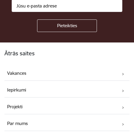
Kājene
Ātrās saites
Vakances
Iepirkumi
Projekti
Par mums