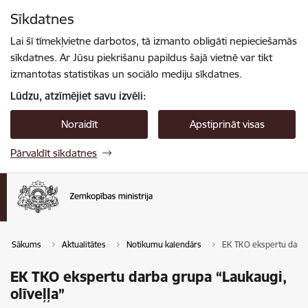
Pāriet uz lapas saturu
Sīkdatnes
Spied
lai meklētu
Enter
Lai šī tīmekļvietne darbotos, tā izmanto obligāti nepieciešamās
sīkdatnes. Ar Jūsu piekrišanu papildus šajā vietnē var tikt
izmantotas statistikas un sociālo mediju sīkdatnes.
Lūdzu, atzīmējiet savu izvēli:
Noraidīt
Apstiprināt visas
Pārvaldīt sīkdatnes
Sākums
Aktualitātes
Notikumu kalendārs
EK TKO ekspertu darba 
EK TKO ekspertu darba grupa “Laukaugi,
olīveļļa”