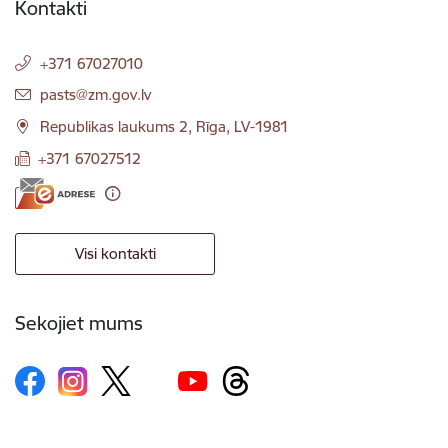
Kontakti
+371 67027010
E-pasts:
pasts@zm.gov.lv
Republikas laukums 2, Rīga, LV-1981
+371 67027512
Visi kontakti
Sekojiet mums